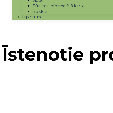
Video
Tūrisma informatīvā karte
Bukleti
Iepirkumi
Īstenotie pr
Sākums
→
Projekti
→
Īstenotie projekti