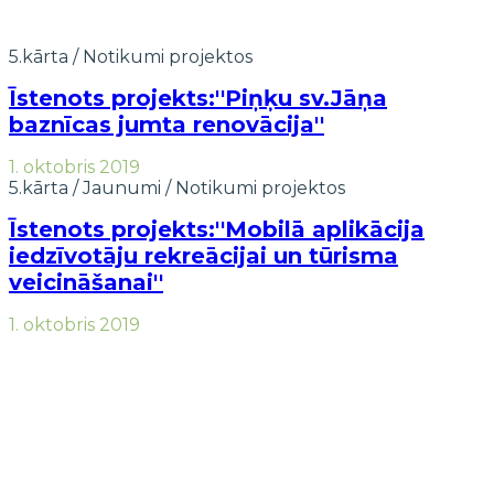
5.kārta
/
Notikumi projektos
Īstenots projekts:''Piņķu sv.Jāņa
baznīcas jumta renovācija''
1. oktobris 2019
5.kārta
/
Jaunumi
/
Notikumi projektos
Īstenots projekts:''Mobilā aplikācija
iedzīvotāju rekreācijai un tūrisma
veicināšanai''
1. oktobris 2019