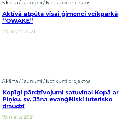
5.kārta
/
Jaunumi
/
Notikumi projektos
Aktīvā atpūta visai ģimenei veikparkā
‘’OWAKE”
24. marts 2021
5.kārta
/
Jaunumi
/
Notikumi projektos
Kopīgi pārdzīvojumi satuvina! Kopā ar
Piņķu. sv. Jāņa evanģēliski luterisko
draudzi
19. marts 2021