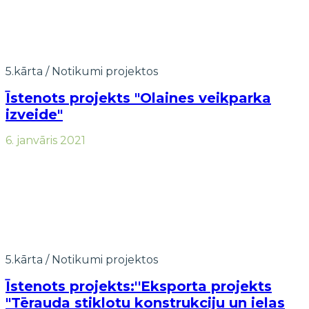
5.kārta
/
Notikumi projektos
Īstenots projekts "Olaines veikparka
izveide"
6. janvāris 2021
5.kārta
/
Notikumi projektos
Īstenots projekts:''Eksporta projekts
"Tērauda stiklotu konstrukciju un ielas