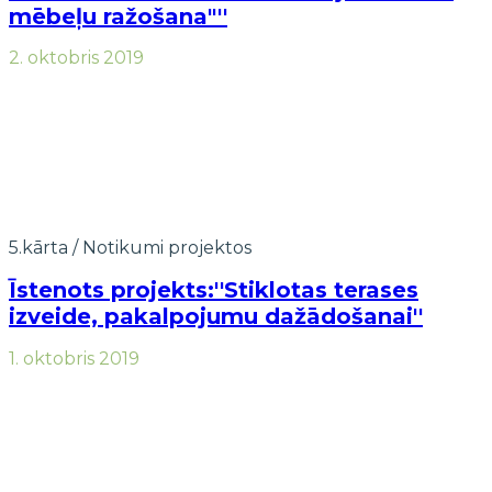
mēbeļu ražošana"''
2. oktobris 2019
5.kārta
/
Notikumi projektos
Īstenots projekts:''Stiklotas terases
izveide, pakalpojumu dažādošanai''
1. oktobris 2019