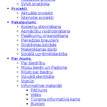
SVVA stratēģija
Projekti
Aktuālie projekti
Īstenotie projekti
Pakalpojumi
Kopienu stiprināšana
Apmācību nodrošināšana
Pasākumu organizēšana
Pieredzes braucieni
Stratēģijas izstrāde
Maketēšanas darbi
Sociālā uzņēmējdarbība
Par mums
Par biedrību
Mūsu biedri un Padome
Kļūsti par biedru
Vizuālā identitāte
Statūti
Informatīvie materiāli
Pētījumi
Video
Tūrisma informatīvā karte
Bukleti