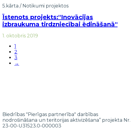
5.kārta
/
Notikumi projektos
Īstenots projekts:''Inovācijas
izbraukuma tirdzniecībai ēdināšanā''
1. oktobris 2019
1
2
3
→
Biedrības "Pierīgas partnerība" darbības
nodrošināšana un teritorijas aktivizēšana” projekta Nr.
23-00-U31523.0-000003