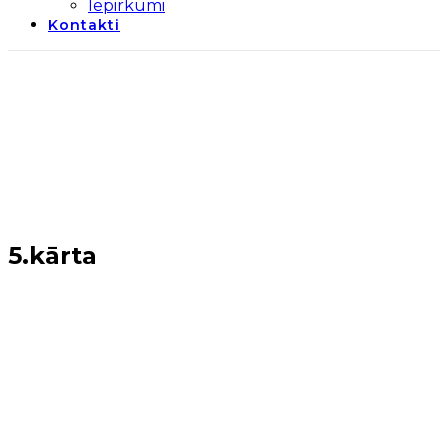
Iepirkumi
Kontakti
5.kārta
Sākums
→
Periods 2014-2020
→
5.kārta