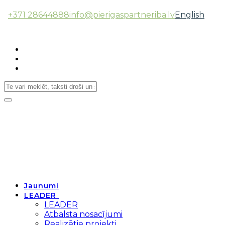
+371 28644888
info@pierigaspartneriba.lv
English
Follow Us:
Toggle
navigation
Jaunumi
LEADER
LEADER
Atbalsta nosacījumi
Realizētie projekti