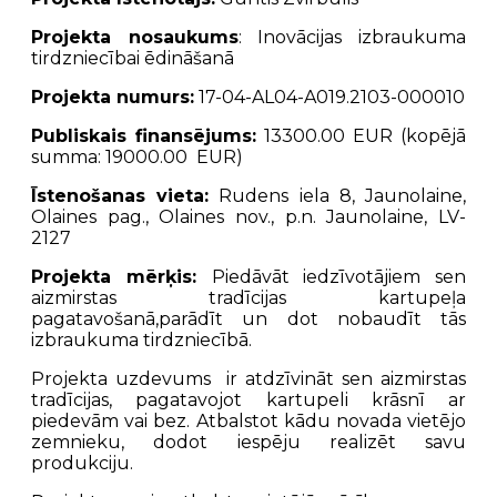
Projekta nosaukums
: Inovācijas izbraukuma
tirdzniecībai ēdināšanā
Projekta numurs:
17-04-AL04-A019.2103-000010
Publiskais finansējums:
13300.00 EUR (kopējā
summa: 19000.00 EUR)
Īstenošanas vieta:
Rudens iela 8, Jaunolaine,
Olaines pag., Olaines nov., p.n. Jaunolaine, LV-
2127
Projekta mērķis:
Piedāvāt iedzīvotājiem sen
aizmirstas tradīcijas kartupeļa
pagatavošanā,parādīt un dot nobaudīt tās
izbraukuma tirdzniecībā.
Projekta uzdevums ir atdzīvināt sen aizmirstas
tradīcijas, pagatavojot kartupeli krāsnī ar
piedevām vai bez. Atbalstot kādu novada vietējo
zemnieku, dodot iespēju realizēt savu
produkciju.