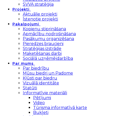
SVVA stratēģija
Projekti
Aktuālie projekti
Īstenotie projekti
Pakalpojumi
Kopienu stiprināšana
Apmācību nodrošināšana
Pasākumu organizēšana
Pieredzes braucieni
Stratēģijas izstrāde
Maketēšanas darbi
Sociālā uzņēmējdarbība
Par mums
Par biedrību
Mūsu biedri un Padome
Kļūsti par biedru
Vizuālā identitāte
Statūti
Informatīvie materiāli
Pētījumi
Video
Tūrisma informatīvā karte
Bukleti