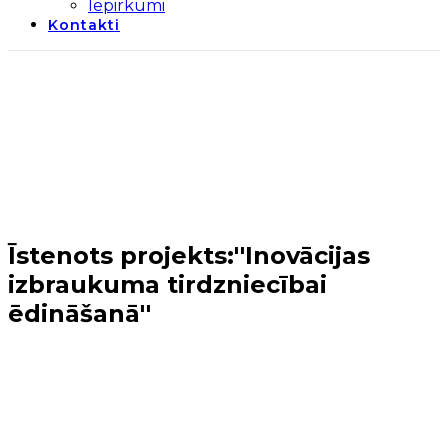
Iepirkumi
Kontakti
Īstenots projekts:''Inovācijas
izbraukuma tirdzniecībai
ēdināšanā''
Sākums
→
Periods 2014-2020
→
5.kārta
→
Īstenots
projekts:''Inovācijas izbraukuma tirdzniecībai
ēdināšanā''