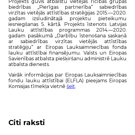
Projekts guvis atbalstu vietējās rīcības grupas
biedrības „Pierīgas partnerība” sabiedrības
virzītas vietējās attīstības stratēģijas 2015.—2020.
gadam izsludinātajā projektu pieteikumu
iesniegšanas 5. kārtā. Projekts īstenots Latvijas
Lauku attīstības programmas 2014.—2020.
gadam pasākumā „Darbību īstenošana saskaņā
ar sabiedrības virzītas vietējās attīstības
stratēģiju” ar Eiropas Lauksaimniecības fonda
lauku attīstībai finansējumu. Valsts un Eiropas
Savienības atbalsta piešķiršanu administrē Lauku
atbalsta dienests.
Vairāk informācijas par Eiropas Lauksaimniecības
fondu lauku attīstībai (ELFLA) pieejams Eiropas
Komisijas tīmekļa vietnē
šeit
.
Citi raksti