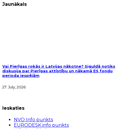
Jaunākais
Vai Pierīgas rokās ir Latvijas nākotne? Siguldā notiks
diskusija par Pierīgas attīstību un nākamā ES fondu
perioda iespējām
27. July, 2026
Ieskaties
NVO Info punkts
EURODESK info punkts