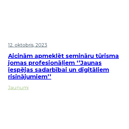
12. oktobris, 2023
Aicinām apmeklēt semināru tūrisma
jomas profesionāļiem ‘’Jaunas
iespējas sadarbībai un digitāliem
risinājumiem’’
Jaunumi