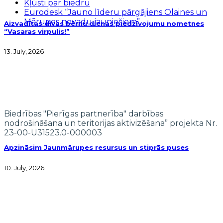
Kļūsti par biedru
Eurodesk “Jauno līderu pārgājiens Olaines un
Mārupes novadu jauniešiem”
Aizvadītas divas bērnu dienas piedzīvojumu nometnes
“Vasaras virpulis!”
13. July, 2026
Biedrības "Pierīgas partnerība" darbības
nodrošināšana un teritorijas aktivizēšana” projekta Nr.
23-00-U31523.0-000003
Apzināsim Jaunmārupes resursus un stiprās puses
10. July, 2026