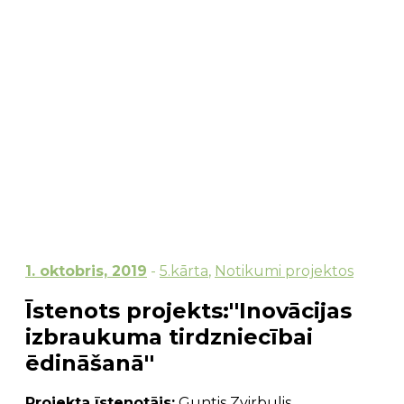
1. oktobris, 2019
-
5.kārta
,
Notikumi projektos
Īstenots projekts:''Inovācijas
izbraukuma tirdzniecībai
ēdināšanā''
Projekta īstenotājs:
Guntis Zvirbulis