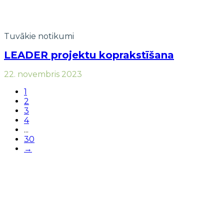
Tuvākie notikumi
LEADER projektu koprakstīšana
22. novembris 2023
1
2
3
4
...
30
→