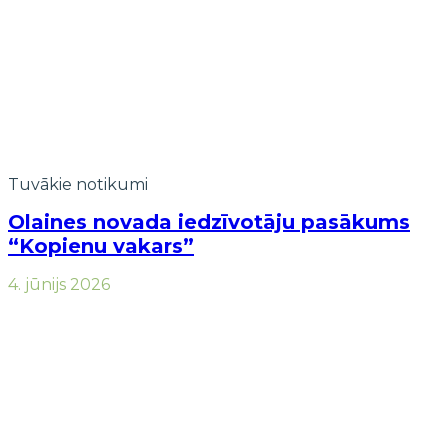
Tuvākie notikumi
Olaines novada iedzīvotāju pasākums
“Kopienu vakars”
4. jūnijs 2026