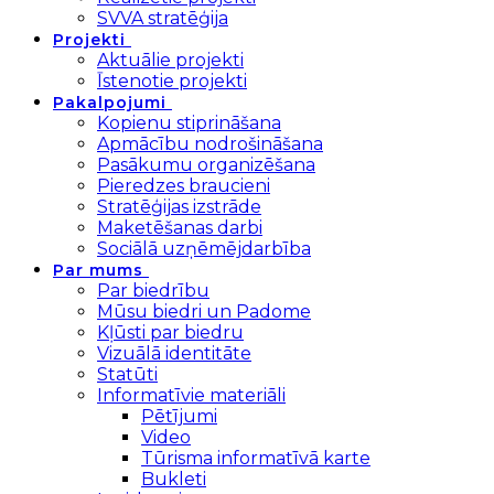
SVVA stratēģija
Projekti
Aktuālie projekti
Īstenotie projekti
Pakalpojumi
Kopienu stiprināšana
Apmācību nodrošināšana
Pasākumu organizēšana
Pieredzes braucieni
Stratēģijas izstrāde
Maketēšanas darbi
Sociālā uzņēmējdarbība
Par mums
Par biedrību
Mūsu biedri un Padome
Kļūsti par biedru
Vizuālā identitāte
Statūti
Informatīvie materiāli
Pētījumi
Video
Tūrisma informatīvā karte
Bukleti