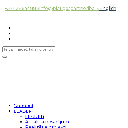
+371 28644888
info@pierigaspartneriba.lv
English
Follow Us:
Toggle
navigation
Jaunumi
LEADER
LEADER
Atbalsta nosacījumi
Realizētie projekti