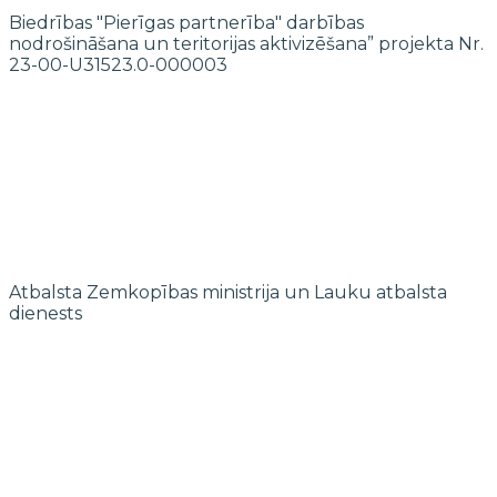
Biedrības "Pierīgas partnerība" darbības
nodrošināšana un teritorijas aktivizēšana” projekta Nr.
23-00-U31523.0-000003
Atbalsta Zemkopības ministrija un Lauku atbalsta
dienests
© 2022 biedrība "Pierīgas partnerība"
Mājaslapas izstrādi finansē Islande, Lihtenšteina un Norvēģija EEZ un
Norvēģijas grantu programmas “Aktīvo iedzīvotāju fonds” ietvaros.