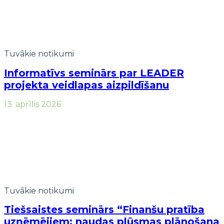
Tuvākie notikumi
Informatīvs seminārs par LEADER
projekta veidlapas aizpildīšanu
13. aprīlis 2026
Tuvākie notikumi
Tiešsaistes seminārs “Finanšu pratība
uzņēmējiem: naudas plūsmas plānošana