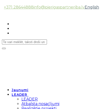
+371 28644888
info@pierigaspartneriba.lv
English
Follow Us:
Toggle
navigation
Jaunumi
LEADER
LEADER
Atbalsta nosacījumi
Realizētie projekti