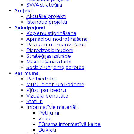
SVVA stratēģija
Projekti
Aktuālie projekti
Īstenotie projekti
Pakalpojumi
Kopienu stiprināšana
Apmācību nodrošināšana
Pasākumu organizēšana
Pieredzes braucieni
Stratēģijas izstrāde
Maketēšanas darbi
Sociālā uzņēmējdarbība
Par mums
Par biedrību
Mūsu biedri un Padome
Kļūsti par biedru
Vizuālā identitāte
Statūti
Informatīvie materiāli
Pētījumi
Video
Tūrisma informatīvā karte
Bukleti