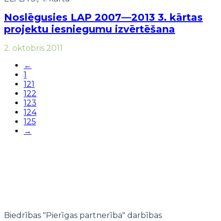
Noslēgusies LAP 2007—2013 3. kārtas
projektu iesniegumu izvērtēšana
2. oktobris 2011
←
1
121
122
123
124
125
→
Biedrības "Pierīgas partnerība" darbības