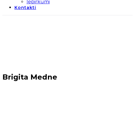
Iepirkumi
Kontakti
Brigita Medne
Sākums
→
Brigita Medne