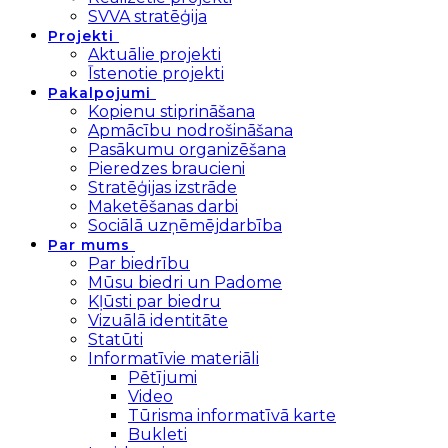
SVVA stratēģija
Projekti
Aktuālie projekti
Īstenotie projekti
Pakalpojumi
Kopienu stiprināšana
Apmācību nodrošināšana
Pasākumu organizēšana
Pieredzes braucieni
Stratēģijas izstrāde
Maketēšanas darbi
Sociālā uzņēmējdarbība
Par mums
Par biedrību
Mūsu biedri un Padome
Kļūsti par biedru
Vizuālā identitāte
Statūti
Informatīvie materiāli
Pētījumi
Video
Tūrisma informatīvā karte
Bukleti