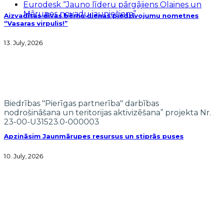
Eurodesk “Jauno līderu pārgājiens Olaines un
Mārupes novadu jauniešiem”
Aizvadītas divas bērnu dienas piedzīvojumu nometnes
“Vasaras virpulis!”
13. July, 2026
Biedrības "Pierīgas partnerība" darbības
nodrošināšana un teritorijas aktivizēšana” projekta Nr.
23-00-U31523.0-000003
Apzināsim Jaunmārupes resursus un stiprās puses
10. July, 2026