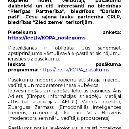
kopienu līderi, veidotāji, pasākumu
dalībnieki un citi interesanti no biedrības
“Pierīgas Partnerība”, biedrības “Darīsim
paši”, Cēsu rajona lauku partnerība CRLP,
biedrības “Zied zeme” teritorijām.
Pieteikuma anketa:
https://ieej.lv/KOPA_noslegums
Pieteikšanās ir obligāta. Jūs saņemsiet
apstiprinājuma vēstuli savā e-pastā ar aicinājumu
ierasties uz pasākumu.
Ieskats pasākuma
programmā:
https://ieej.lv/KOPA_pasakums
Pasākumu moderēs kopienu attīstītāja, mācību
vadītāja un moderatore Inese Šubēvica.
Iedvesmojošas un radošas lekcijas pasniegs: Āris
Ādlers (
Eiropas Informācijas sniedzēju vietējai
attīstībai asociācijas (AEIDL) Valdes loceklis),
Zuarguss Zarmass (Emocionālās inteliģences
treneris, uzņēmējs), kā arī Vilis Brūveris
(moderators, semināru vadītājs, producents).
Pasākums notiks ievērojot visus valstī noteiktos