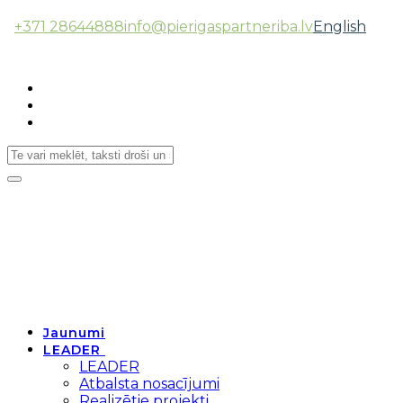
+371 28644888
info@pierigaspartneriba.lv
English
Follow Us:
Toggle
navigation
Jaunumi
LEADER
LEADER
Atbalsta nosacījumi
Realizētie projekti