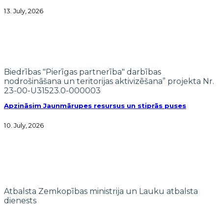
13. July, 2026
Biedrības "Pierīgas partnerība" darbības
nodrošināšana un teritorijas aktivizēšana” projekta Nr.
23-00-U31523.0-000003
Apzināsim Jaunmārupes resursus un stiprās puses
10. July, 2026
Atbalsta Zemkopības ministrija un Lauku atbalsta
dienests