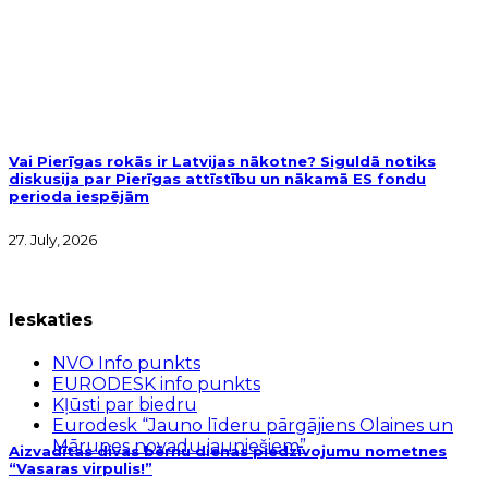
Vai Pierīgas rokās ir Latvijas nākotne? Siguldā notiks
diskusija par Pierīgas attīstību un nākamā ES fondu
perioda iespējām
27. July, 2026
Ieskaties
NVO Info punkts
EURODESK info punkts
Kļūsti par biedru
Eurodesk “Jauno līderu pārgājiens Olaines un
Mārupes novadu jauniešiem”
Aizvadītas divas bērnu dienas piedzīvojumu nometnes
“Vasaras virpulis!”