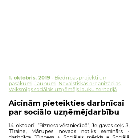
1. oktobris, 2019
-
Biedrības projekti un
pasākumi
,
Jaunumi
,
Nevalstiskās organizācijas
,
Veiksmīgs sociālais uzņēmējs lauku teritorijā
Aicinām pieteikties darbnīcai
par sociālo uzņēmējdarbību
14. oktobrī “Biznesa vēstniecībā”, Jelgavas ceļš 3,
Tīraine, Mārupes novads notiks seminārs -
darbnīca “Bizness + Sociālais mērķis = Sociālā