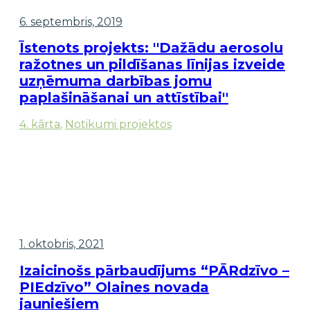
6. septembris, 2019
Īstenots projekts: ''Dažādu aerosolu
ražotnes un pildīšanas līnijas izveide
uzņēmuma darbības jomu
paplašināšanai un attīstībai''
4. kārta
,
Notikumi projektos
1. oktobris, 2021
Izaicinošs pārbaudījums “PĀRdzīvo –
PIEdzīvo” Olaines novada
jauniešiem