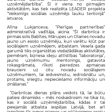
uzņēmējdarbība”. Šī ir viena no pirmajām
aktivitātēm, kas tiek realizēta LEADER projekta
“Veiksmīgs sociālais uzņēmējs lauku teritorijā”
ietvaros.
Alīna Lukjanceva, “Pierīgas partnerības”
administratīvā vadītāja, aicina: “Šī darbnīca ir
pirmais solis Babītes, Mārupes un Olaines novadu
jauno un esošo uzņēmēju, kuri varētu kļūt par
sociālajiem uzņēmējiem, atbalstam. Vesela gada
garumā tiks organizētas visdažādākas aktivitātes,
piemēram, biznesa ideju attīstības “laboratorija”,
jauno uzņēmumu mentorings, gatavota
rokasgrāmata, rīkoti pieredzes apmaiņas
braucieni uz citu novadu sociālajiem
uzņēmumiem, lai iedvesmotu, iedrošinātu un,
protams, sniegtu nepieciešamo informāciju un
zināšanas.”
“Darbnīcas dienas plāns veidots tā, lai būtu
patiesi dinamisks – mēs noskaidrosim ne tikai to,
kas ir sociālā uzņēmējdarbība, kādas ir tai
pieejamās atbalsta iespējas Latvijā, bet arī
izzināsim šīs jomas nianses un ielūkosimies esošu