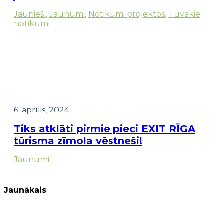
Jaunieši
,
Jaunumi
,
Notikumi projektos
,
Tuvākie
notikumi
6. aprīlis, 2024
Tiks atklāti pirmie pieci EXIT RĪGA
tūrisma zīmola vēstneši!
Jaunumi
Jaunākais