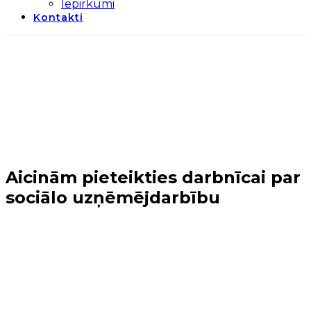
Iepirkumi
Kontakti
Aicinām pieteikties darbnīcai par
sociālo uzņēmējdarbību
Sākums
→
Biedrības projekti un pasākumi
→
Aicinām
pieteikties darbnīcai par sociālo uzņēmējdarbību