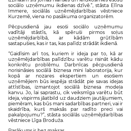
sociālo uzņēmumu ikdienas dzīvē.”, stāsta Elīna
Immere, sociālās uzņēmējdarbības vēstniece
Kurzemē, viena no pasākuma organizatorēm.
Pēcpusdienā jau esoši sociālo uzņēmumu
vadītāji stāstīs, kā spēruši pirmos soļus
uzņēmējdarbībā, ar kādām grūtībām
sastapušies, kas ir tas, kas palīdz strādāt ikdienā.
“Gaidīsim arī tos, kuriem ir ideja par to, kā ar
uzņēmējdarbības palīdzību varētu risināt kādu
konkrētu problēmu. Darbnīcas pēcpusdienā
norisināsies sociālā biznesa mini laboratorija, kur
kopā ar nozares ekspertiem un esošiem
uzņēmējiem būs iespēja strādāt pie savas idejas
attīstības, izmantojot sociālā biznesa modeļa
kanvu. Jo, lai saprastu, cik veiksmīga varētu būt
ideja, vispirms jāatbild uz daudziem jautājumiem,
piemēram, kas būs mani sadarbības partneri, vai ir
skaidrība, kurš maksās par radīto preci vai
pakalpojumu?”, stāsta sociālās uzņēmējdarbības
vēstniece Līga Broduža.
Pasākums ir bez maksas.