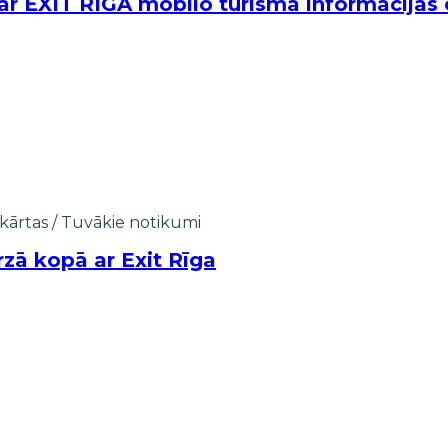
r EXIT RĪGA mobilo tūrisma informācijas 
kārtas
/
Tuvākie notikumi
zā kopā ar Exit Rīga