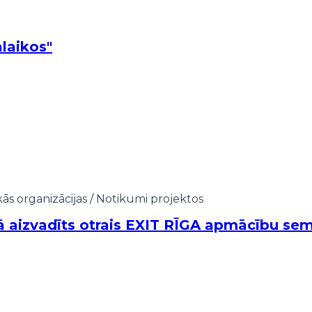
laikos"
kās organizācijas
/
Notikumi projektos
kā aizvadīts otrais EXIT RĪGA apmācību sem