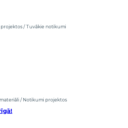
 projektos
/
Tuvākie notikumi
materiāli
/
Notikumi projektos
īgā!