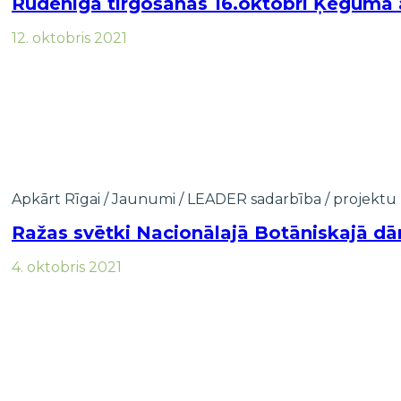
Rudenīga tirgošanās 16.oktobrī Ķegumā a
12. oktobris 2021
Apkārt Rīgai
/
Jaunumi
/
LEADER sadarbība
/
projektu 
Ražas svētki Nacionālajā Botāniskajā dār
4. oktobris 2021