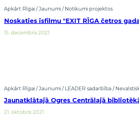
Apkārt Rīgai
/
Jaunumi
/
Notikumi projektos
Noskaties īsfilmu "EXIT RĪGA četros gada
15. decembris 2021
Apkārt Rīgai
/
Jaunumi
/
LEADER sadarbība
/
Nevalstis
Jaunatklātajā Ogres Centrālajā bibliotē
21. oktobris 2021