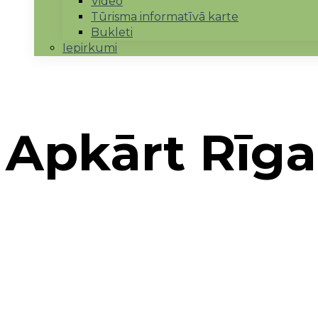
Video
Tūrisma informatīvā karte
Bukleti
Iepirkumi
Apkārt Rīga
Sākums
→
LEADER sadarbība
→
Apkārt Rīgai