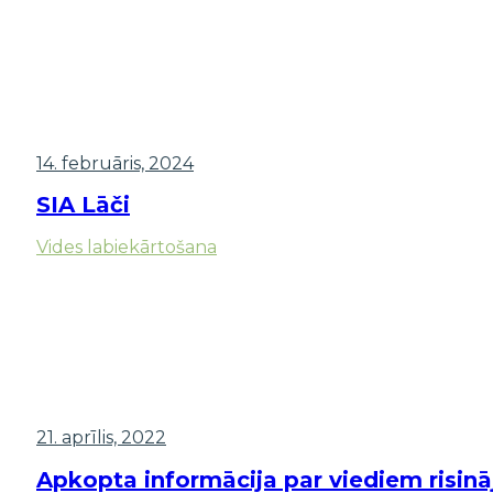
14. februāris, 2024
SIA Lāči
Vides labiekārtošana
21. aprīlis, 2022
Apkopta informācija par viediem risin