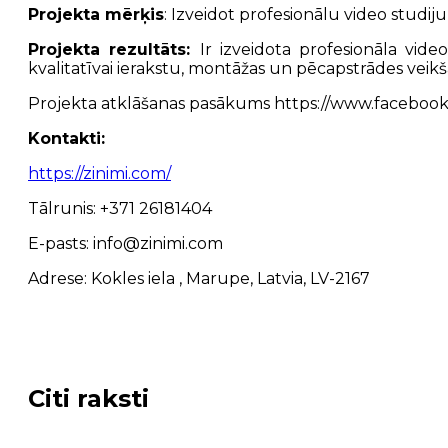
Projekta mērķis
:
Izveidot profesionālu video studiju
Projekta rezultāts:
Ir izveidota profesionāla vid
kvalitatīvai ierakstu, montāžas un pēcapstrādes veikša
Projekta atklāšanas pasākums https://www.faceboo
Kontakti:
https://zinimi.com/
Tālrunis: +371 26181404
E-pasts: info@zinimi.com
Adrese: Kokles iela , Marupe, Latvia, LV-2167
Citi raksti