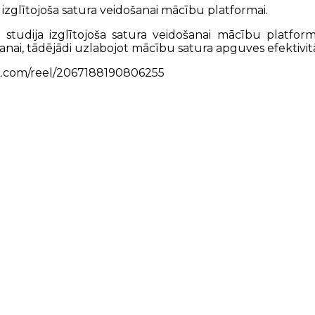
 izglītojoša satura veidošanai mācību platformai.
eo studija izglītojoša satura veidošanai mācību platf
nai, tādējādi uzlabojot mācību satura apguves efektivitāt
k.com/reel/2067188190806255