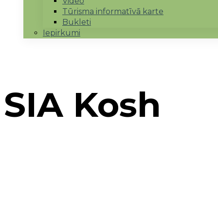
Video
Tūrisma informatīvā karte
Bukleti
Iepirkumi
SIA Kosh
Sākums
→
Realizētie projekti
→
Uzņēmējdarbības