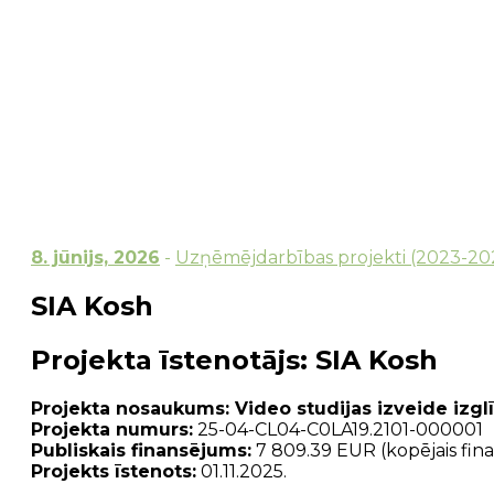
8. jūnijs, 2026
-
Uzņēmējdarbības projekti (2023-20
SIA Kosh
Projekta īstenotājs
: SIA Kosh
Projekta nosaukums: Video studijas izveide izglī
Projekta numurs:
25-04-CL04-C0LA19.2101-000001
Publiskais finansējums:
7 809.39 EUR (kopējais fin
Projekts īstenots:
01.11.2025.