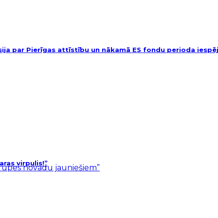
usija par Pierīgas attīstību un nākamā ES fondu perioda iesp
as virpulis!”
ārupes novadu jauniešiem”