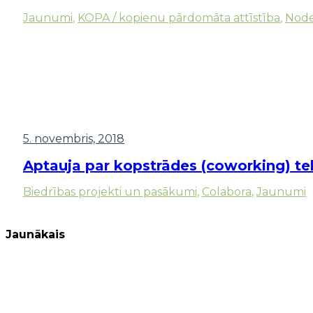
Jaunumi
,
KOPA / kopienu pārdomāta attīstība
,
Noder
5. novembris, 2018
Aptauja par kopstrādes (coworking) t
Biedrības projekti un pasākumi
,
Colabora
,
Jaunumi
Jaunākais