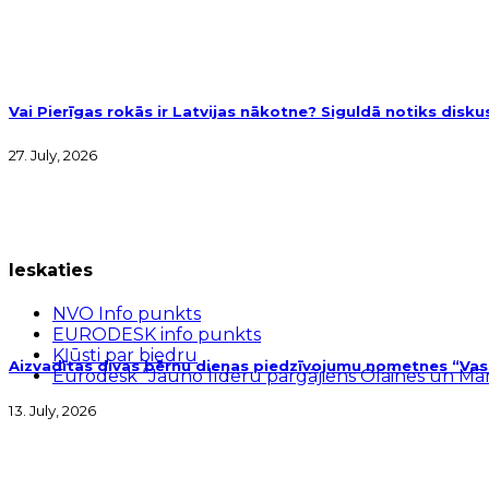
Vai Pierīgas rokās ir Latvijas nākotne? Siguldā notiks disk
27. July, 2026
Ieskaties
NVO Info punkts
EURODESK info punkts
Kļūsti par biedru
Aizvadītas divas bērnu dienas piedzīvojumu nometnes “Vasar
Eurodesk “Jauno līderu pārgājiens Olaines un M
13. July, 2026