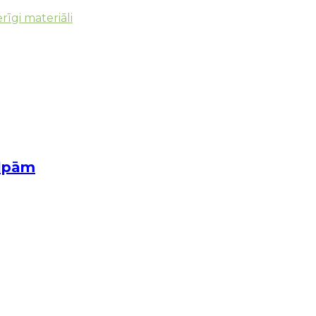
īgi materiāli
elpām