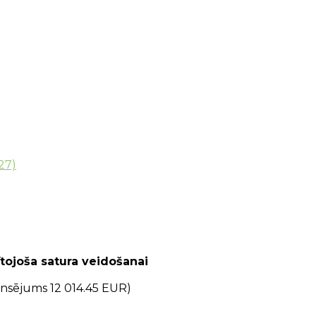
27)
tojoša satura veidošanai
ansējums 12 014.45 EUR)