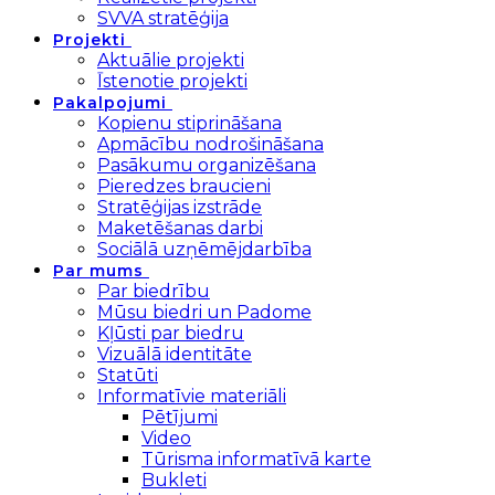
SVVA stratēģija
Projekti
Aktuālie projekti
Īstenotie projekti
Pakalpojumi
Kopienu stiprināšana
Apmācību nodrošināšana
Pasākumu organizēšana
Pieredzes braucieni
Stratēģijas izstrāde
Maketēšanas darbi
Sociālā uzņēmējdarbība
Par mums
Par biedrību
Mūsu biedri un Padome
Kļūsti par biedru
Vizuālā identitāte
Statūti
Informatīvie materiāli
Pētījumi
Video
Tūrisma informatīvā karte
Bukleti