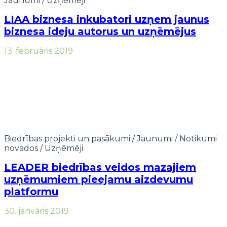
Jaunumi
/
Uzņēmēji
LIAA biznesa inkubatori uzņem jaunus
biznesa ideju autorus un uzņēmējus
13. februāris 2019
Biedrības projekti un pasākumi
/
Jaunumi
/
Notikumi
novados
/
Uzņēmēji
LEADER biedrības veidos mazajiem
uzņēmumiem pieejamu aizdevumu
platformu
30. janvāris 2019