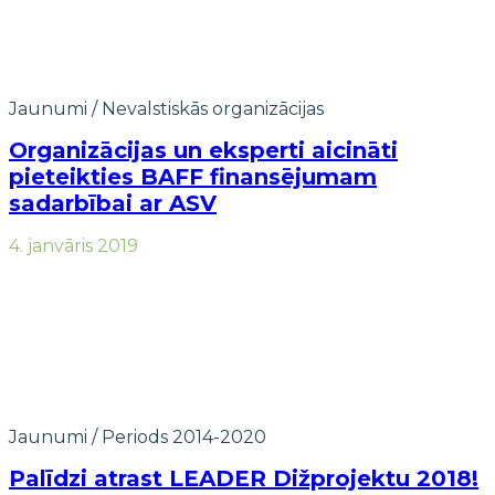
Jaunumi
/
Nevalstiskās organizācijas
Organizācijas un eksperti aicināti
pieteikties BAFF finansējumam
sadarbībai ar ASV
4. janvāris 2019
Jaunumi
/
Periods 2014-2020
Palīdzi atrast LEADER Dižprojektu 2018!