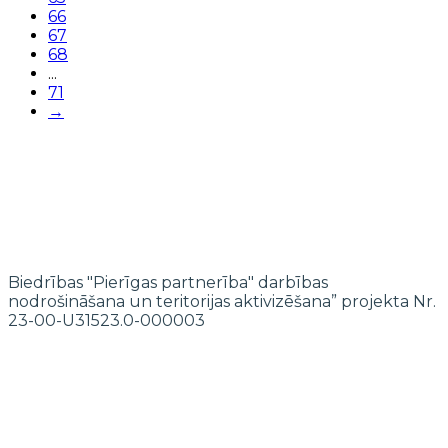
66
67
68
...
71
→
Biedrības "Pierīgas partnerība" darbības
nodrošināšana un teritorijas aktivizēšana” projekta Nr.
23-00-U31523.0-000003