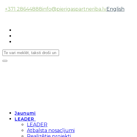
+371 28644888
info@pierigaspartneriba.lv
English
Follow Us:
Toggle
navigation
Jaunumi
LEADER
LEADER
Atbalsta nosacījumi
Realizētie projekti