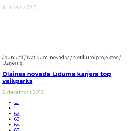
2. janvāris 2019
Jaunumi
/
Notikumi novados
/
Notikumi projektos
/
Uzņēmēji
Olaines novada Līduma karjerā top
veikparks
5. decembris 2018
←
1
62
63
64
65