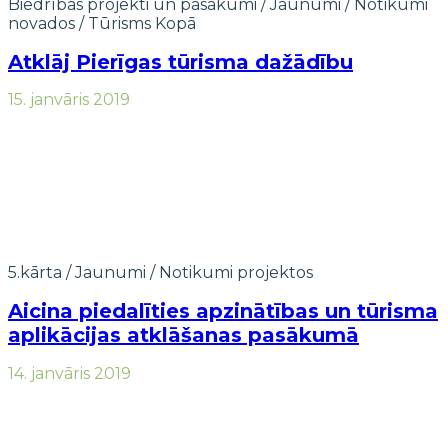
Biedrības projekti un pasākumi
/
Jaunumi
/
Notikumi
novados
/
Tūrisms Kopā
Atklāj Pierīgas tūrisma dažādību
15. janvāris 2019
5.kārta
/
Jaunumi
/
Notikumi projektos
Aicina piedalīties apzinātības un tūrisma
aplikācijas atklāšanas pasākumā
14. janvāris 2019