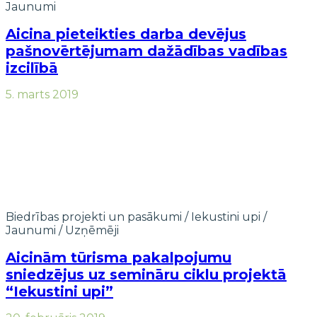
Jaunumi
Aicina pieteikties darba devējus
pašnovērtējumam dažādības vadības
izcilībā
5. marts 2019
Biedrības projekti un pasākumi
/
Iekustini upi
/
Jaunumi
/
Uzņēmēji
Aicinām tūrisma pakalpojumu
sniedzējus uz semināru ciklu projektā
“Iekustini upi”