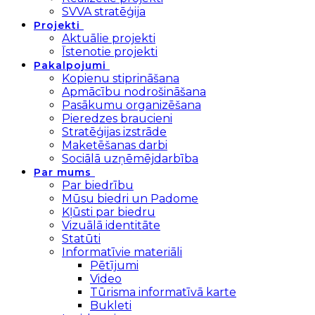
SVVA stratēģija
Projekti
Aktuālie projekti
Īstenotie projekti
Pakalpojumi
Kopienu stiprināšana
Apmācību nodrošināšana
Pasākumu organizēšana
Pieredzes braucieni
Stratēģijas izstrāde
Maketēšanas darbi
Sociālā uzņēmējdarbība
Par mums
Par biedrību
Mūsu biedri un Padome
Kļūsti par biedru
Vizuālā identitāte
Statūti
Informatīvie materiāli
Pētījumi
Video
Tūrisma informatīvā karte
Bukleti