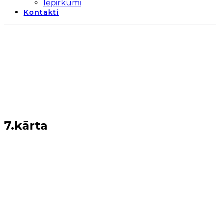
Iepirkumi
Kontakti
7.kārta
Sākums
→
Periods 2014-2020
→
7.kārta