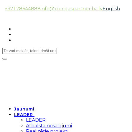
+371 28644888
info@pierigaspartneriba.lv
English
Follow Us:
Toggle
navigation
Jaunumi
LEADER
LEADER
Atbalsta nosacījumi
Realizētie projekti