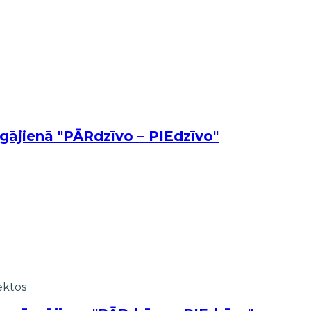
gājienā "PĀRdzīvo – PIEdzīvo"
ektos