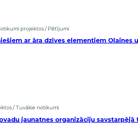
otikumi projektos
/
Pētījumi
niešiem ar āra dzīves elementiem Olaines
ektos
/
Tuvākie notikumi
ovadu jaunatnes organizāciju savstarpējā 