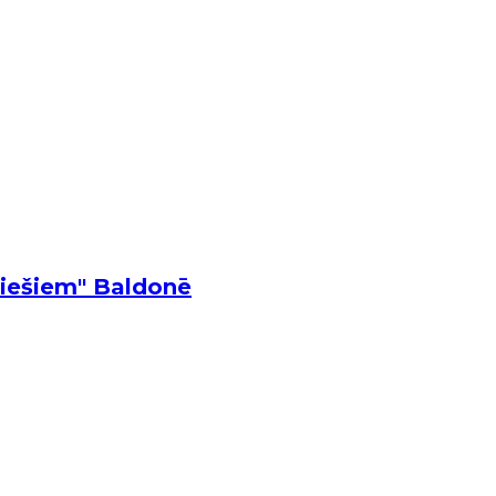
niešiem" Baldonē