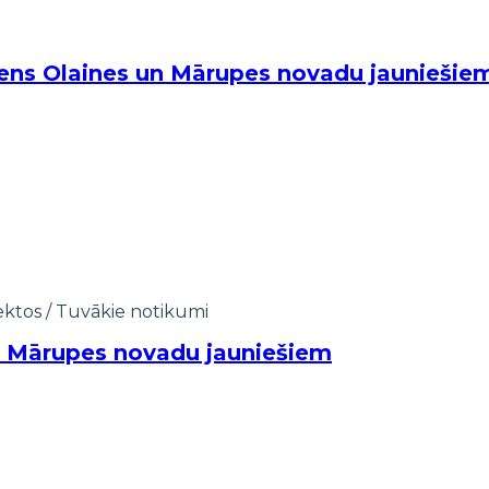
iens Olaines un Mārupes novadu jauniešie
ektos
/
Tuvākie notikumi
un Mārupes novadu jauniešiem