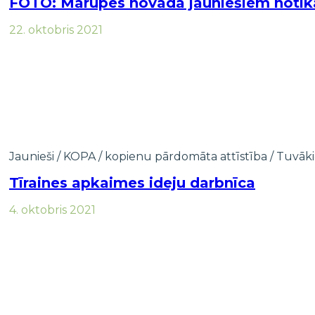
FOTO: Mārupes novada jauniešiem notika
22. oktobris 2021
Jaunieši
/
KOPA / kopienu pārdomāta attīstība
/
Tuvāki
Tīraines apkaimes ideju darbnīca
4. oktobris 2021