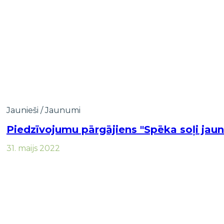
Jaunieši
/
Jaunumi
Piedzīvojumu pārgājiens "Spēka soļi jau
31. maijs 2022