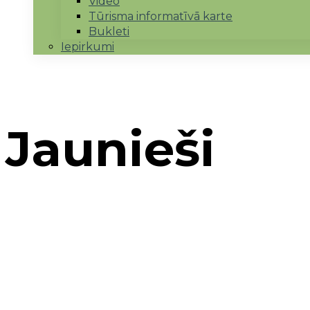
Video
Tūrisma informatīvā karte
Bukleti
Iepirkumi
Jaunieši
Sākums
→
Jaunieši