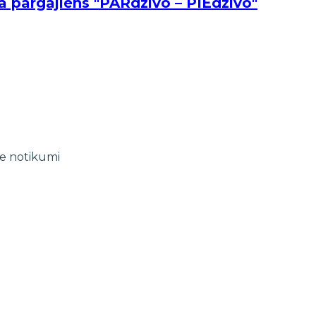
 pārgājiens "PĀRdzīvo – PIEdzīvo"
e notikumi