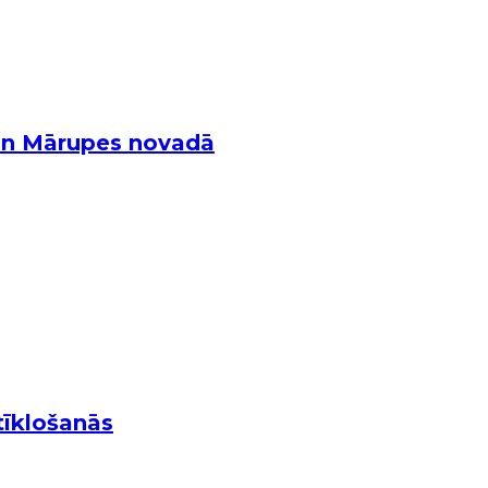
 un Mārupes novadā
tīklošanās