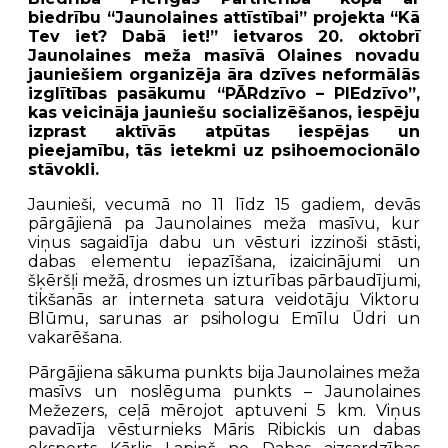
biedrību “Jaunolaines attīstībai” projekta “Kā
Tev iet? Dabā iet!” ietvaros 20. oktobrī
Jaunolaines meža masīvā Olaines novadu
jauniešiem organizēja āra dzīves neformālās
izglītības pasākumu “PĀRdzīvo – PIEdzīvo”,
kas veicināja jauniešu socializēšanos, iespēju
izprast aktīvās atpūtas iespējas un
pieejamību, tās ietekmi uz psihoemocionālo
stāvokli.
Jaunieši, vecumā no 11 līdz 15 gadiem, devās
pārgājienā pa Jaunolaines meža masīvu, kur
viņus sagaidīja dabu un vēsturi izzinoši stāsti,
dabas elementu iepazīšana, izaicinājumi un
šķēršļi mežā, drosmes un izturības pārbaudījumi,
tikšanās ar interneta satura veidotāju Viktoru
Blūmu, sarunas ar psihologu Emīlu Ūdri un
vakarēšana.
Pārgājiena sākuma punkts bija Jaunolaines meža
masīvs un noslēguma punkts – Jaunolaines
Mežezers, ceļā mērojot aptuveni 5 km. Viņus
pavadīja vēsturnieks Māris Ribickis un dabas