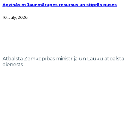
Apzināsim Jaunmārupes resursus un stiprās puses
10. July, 2026
Atbalsta Zemkopības ministrija un Lauku atbalsta
dienests
© 2022 biedrība "Pierīgas partnerība"
Mājaslapas izstrādi finansē Islande, Lihtenšteina un Norvēģija EEZ un
Norvēģijas grantu programmas “Aktīvo iedzīvotāju fonds” ietvaros.