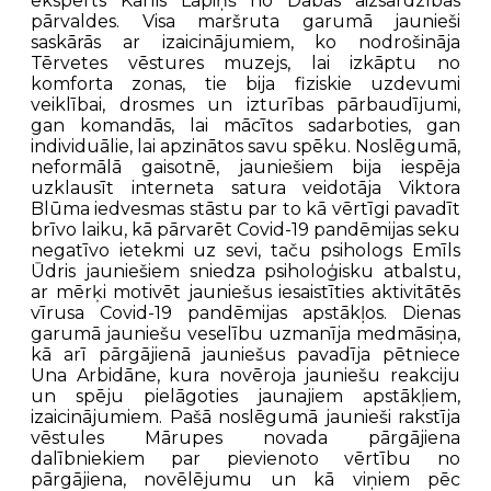
eksperts Kārlis Lapiņš no Dabas aizsardzības
pārvaldes. Visa maršruta garumā jaunieši
saskārās ar izaicinājumiem, ko nodrošināja
Tērvetes vēstures muzejs, lai izkāptu no
komforta zonas, tie bija fiziskie uzdevumi
veiklībai, drosmes un izturības pārbaudījumi,
gan komandās, lai mācītos sadarboties, gan
individuālie, lai apzinātos savu spēku. Noslēgumā,
neformālā gaisotnē, jauniešiem bija iespēja
uzklausīt interneta satura veidotāja Viktora
Blūma iedvesmas stāstu par to kā vērtīgi pavadīt
brīvo laiku, kā pārvarēt Covid-19 pandēmijas seku
negatīvo ietekmi uz sevi, taču psihologs Emīls
Ūdris jauniešiem sniedza psiholoģisku atbalstu,
ar mērķi motivēt jauniešus iesaistīties aktivitātēs
vīrusa Covid-19 pandēmijas apstākļos. Dienas
garumā jauniešu veselību uzmanīja medmāsiņa,
kā arī pārgājienā jauniešus pavadīja pētniece
Una Arbidāne, kura novēroja jauniešu reakciju
un spēju pielāgoties jaunajiem apstākļiem,
izaicinājumiem. Pašā noslēgumā jaunieši rakstīja
vēstules Mārupes novada pārgājiena
dalībniekiem par pievienoto vērtību no
pārgājiena, novēlējumu un kā viņiem pēc