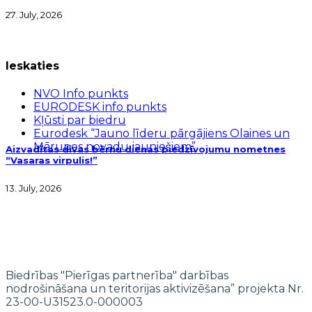
27. July, 2026
Ieskaties
NVO Info punkts
EURODESK info punkts
Kļūsti par biedru
Eurodesk “Jauno līderu pārgājiens Olaines un
Mārupes novadu jauniešiem”
Aizvadītas divas bērnu dienas piedzīvojumu nometnes
“Vasaras virpulis!”
13. July, 2026
Biedrības "Pierīgas partnerība" darbības
nodrošināšana un teritorijas aktivizēšana” projekta Nr.
23-00-U31523.0-000003