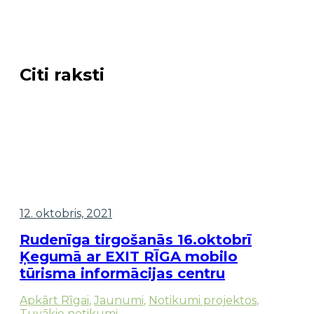
Citi raksti
12. oktobris, 2021
Rudenīga tirgošanās 16.oktobrī
Ķegumā ar EXIT RĪGA mobilo
tūrisma informācijas centru
Apkārt Rīgai
,
Jaunumi
,
Notikumi projektos
,
Tuvākie notikumi