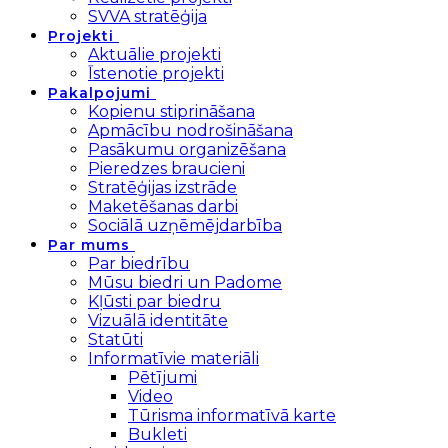
SVVA stratēģija
Projekti
Aktuālie projekti
Īstenotie projekti
Pakalpojumi
Kopienu stiprināšana
Apmācību nodrošināšana
Pasākumu organizēšana
Pieredzes braucieni
Stratēģijas izstrāde
Maketēšanas darbi
Sociālā uzņēmējdarbība
Par mums
Par biedrību
Mūsu biedri un Padome
Kļūsti par biedru
Vizuālā identitāte
Statūti
Informatīvie materiāli
Pētījumi
Video
Tūrisma informatīvā karte
Bukleti