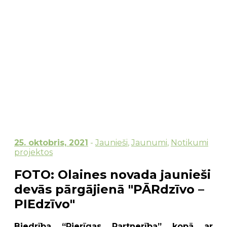
25. oktobris, 2021
-
Jaunieši
,
Jaunumi
,
Notikumi
projektos
FOTO: Olaines novada jaunieši
devās pārgājienā "PĀRdzīvo –
PIEdzīvo"
Biedrība “Pierīgas Partnerība” kopā ar