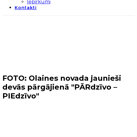
Iepirkumi
Kontakti
FOTO: Olaines novada jaunieši
devās pārgājienā "PĀRdzīvo –
PIEdzīvo"
Sākums
→
Jaunieši
→
FOTO: Olaines novada jaunieši
devās pārgājienā "PĀRdzīvo – PIEdzīvo"