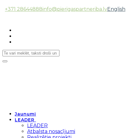
+371 28644888
info@pierigaspartneriba.lv
English
Follow Us:
Toggle
navigation
Jaunumi
LEADER
LEADER
Atbalsta nosacījumi
Realizētie projekti