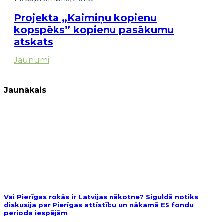
Projekta „Kaimiņu kopienu
kopspēks” kopienu pasākumu
atskats
Jaunumi
Jaunākais
Vai Pierīgas rokās ir Latvijas nākotne? Siguldā notiks
diskusija par Pierīgas attīstību un nākamā ES fondu
perioda iespējām