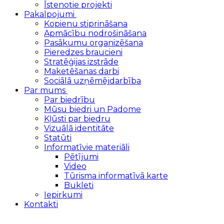
Īstenotie projekti
Pakalpojumi
Kopienu stiprināšana
Apmācību nodrošināšana
Pasākumu organizēšana
Pieredzes braucieni
Stratēģijas izstrāde
Maketēšanas darbi
Sociālā uzņēmējdarbība
Par mums
Par biedrību
Mūsu biedri un Padome
Kļūsti par biedru
Vizuālā identitāte
Statūti
Informatīvie materiāli
Pētījumi
Video
Tūrisma informatīvā karte
Bukleti
Iepirkumi
Kontakti