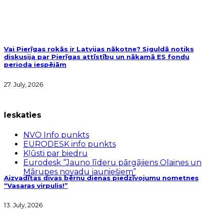
Vai Pierīgas rokās ir Latvijas nākotne? Siguldā notiks
diskusija par Pierīgas attīstību un nākamā ES fondu
perioda iespējām
27. July, 2026
Ieskaties
NVO Info punkts
EURODESK info punkts
Kļūsti par biedru
Eurodesk “Jauno līderu pārgājiens Olaines un
Mārupes novadu jauniešiem”
Aizvadītas divas bērnu dienas piedzīvojumu nometnes
“Vasaras virpulis!”
13. July, 2026