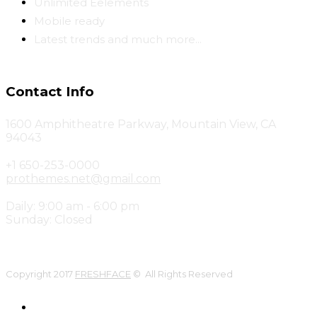
Unlimited Eelements
Mobile ready
Latest trends and much more...
Contact Info
1600 Amphitheatre Parkway, Mountain View, CA
94043
+1 650-253-0000
prothemes.net@gmail.com
Daily: 9:00 am - 6:00 pm
Sunday: Closed
Copyright 2017
FRESHFACE
© All Rights Reserved