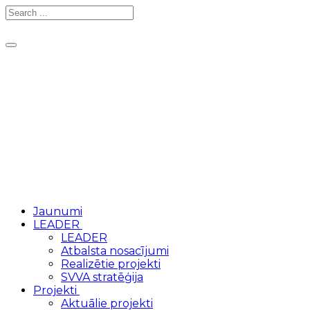
Toggle
navigation
Jaunumi
LEADER
LEADER
Atbalsta nosacījumi
Realizētie projekti
SVVA stratēģija
Projekti
Aktuālie projekti