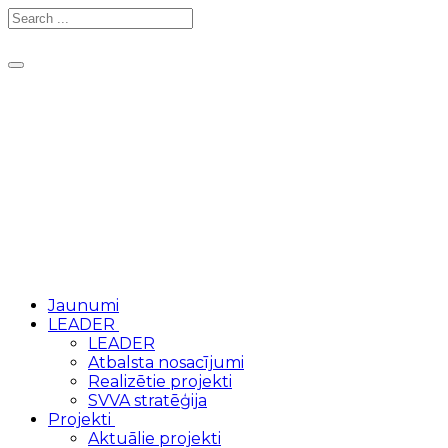
Toggle
navigation
Jaunumi
LEADER
LEADER
Atbalsta nosacījumi
Realizētie projekti
SVVA stratēģija
Projekti
Aktuālie projekti