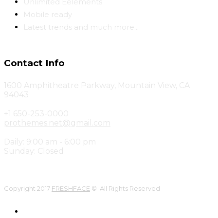
Unlimited Eelements
Mobile ready
Latest trends and much more...
Contact Info
1600 Amphitheatre Parkway, Mountain View, CA
94043
+1 650-253-0000
prothemes.net@gmail.com
Daily: 9:00 am - 6:00 pm
Sunday: Closed
Copyright 2017
FRESHFACE
© All Rights Reserved