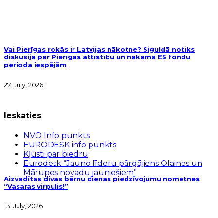
Vai Pierīgas rokās ir Latvijas nākotne? Siguldā notiks
diskusija par Pierīgas attīstību un nākamā ES fondu
perioda iespējām
27. July, 2026
Ieskaties
NVO Info punkts
EURODESK info punkts
Kļūsti par biedru
Eurodesk “Jauno līderu pārgājiens Olaines un
Mārupes novadu jauniešiem”
Aizvadītas divas bērnu dienas piedzīvojumu nometnes
“Vasaras virpulis!”
13. July, 2026