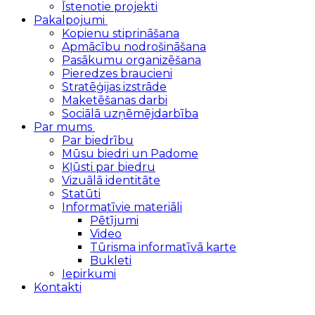
Īstenotie projekti
Pakalpojumi
Kopienu stiprināšana
Apmācību nodrošināšana
Pasākumu organizēšana
Pieredzes braucieni
Stratēģijas izstrāde
Maketēšanas darbi
Sociālā uzņēmējdarbība
Par mums
Par biedrību
Mūsu biedri un Padome
Kļūsti par biedru
Vizuālā identitāte
Statūti
Informatīvie materiāli
Pētījumi
Video
Tūrisma informatīvā karte
Bukleti
Iepirkumi
Kontakti