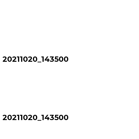
20211020_143500
Sākums
→
20211020_143500
20211020_143500