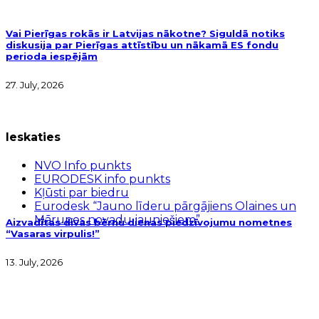
Vai Pierīgas rokās ir Latvijas nākotne? Siguldā notiks
diskusija par Pierīgas attīstību un nākamā ES fondu
perioda iespējām
27. July, 2026
Ieskaties
NVO Info punkts
EURODESK info punkts
Kļūsti par biedru
Eurodesk “Jauno līderu pārgājiens Olaines un
Mārupes novadu jauniešiem”
Aizvadītas divas bērnu dienas piedzīvojumu nometnes
“Vasaras virpulis!”
13. July, 2026