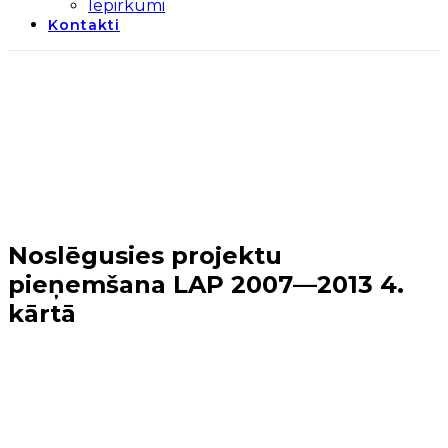
Iepirkumi
Kontakti
Noslēgusies projektu
pieņemšana LAP 2007—2013 4.
kārtā
Sākums
→
Periods 2009-2013
→
ELFLA 3., 4.
kārta
→
Noslēgusies projektu pieņemšana LAP 2007
—2013 4. kārtā