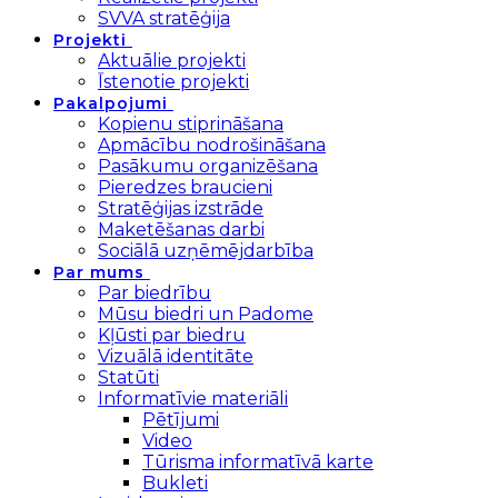
SVVA stratēģija
Projekti
Aktuālie projekti
Īstenotie projekti
Pakalpojumi
Kopienu stiprināšana
Apmācību nodrošināšana
Pasākumu organizēšana
Pieredzes braucieni
Stratēģijas izstrāde
Maketēšanas darbi
Sociālā uzņēmējdarbība
Par mums
Par biedrību
Mūsu biedri un Padome
Kļūsti par biedru
Vizuālā identitāte
Statūti
Informatīvie materiāli
Pētījumi
Video
Tūrisma informatīvā karte
Bukleti