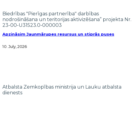
Biedrības "Pierīgas partnerība" darbības
nodrošināšana un teritorijas aktivizēšana” projekta Nr.
23-00-U31523.0-000003
Apzināsim Jaunmārupes resursus un stiprās puses
10. July, 2026
Atbalsta Zemkopības ministrija un Lauku atbalsta
dienests
© 2022 biedrība "Pierīgas partnerība"
Mājaslapas izstrādi finansē Islande, Lihtenšteina un Norvēģija EEZ un