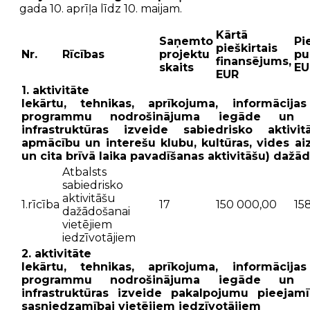
gada 10. aprīļa līdz 10. maijam.
Kārtā
Saņemto
Pi
pieškirtais
Nr.
Rīcības
projektu
pu
finansējums,
skaits
EU
EUR
1. aktivitāte
Iekārtu, tehnikas, aprīkojuma, informācija
programmu nodrošinājuma iegāde un 
infrastruktūras izveide sabiedrisko aktivi
apmācību un interešu klubu, kultūras, vides aiz
un cita brīvā laika pavadīšanas aktivitāšu) dažā
Atbalsts
sabiedrisko
aktivitāšu
1.rīcība
17
150 000,00
15
dažādošanai
vietējiem
iedzīvotājiem
2. aktivitāte
Iekārtu, tehnikas, aprīkojuma, informācija
programmu nodrošinājuma iegāde un 
infrastruktūras izveide pakalpojumu pieejamīb
sasniedzamībai vietējiem iedzīvotājiem