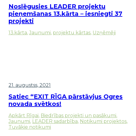
Noslēgusies LEADER projektu
pieņemšanas 13.kārta – iesniegti 37
projekti
13.kārta
,
Jaunumi
,
projektu kārtas
,
Uzņēmēji
21. augustss, 2021
Satiec “EXIT RĪGA pārstāvjus Ogres
novada svētkos!
Apkārt Rīgai
,
Biedrības projekti un pasākumi
,
Jaunumi
,
LEADER sadarbība
,
Notikumi projektos
,
Tuvākie notikumi