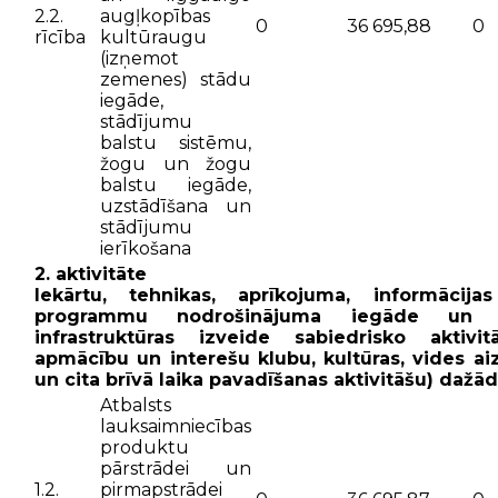
2.2.
augļkopības
0
36 695,88
0
rīcība
kultūraugu
(izņemot
zemenes) stādu
iegāde,
stādījumu
balstu sistēmu,
žogu un žogu
balstu iegāde,
uzstādīšana un
stādījumu
ierīkošana
2. aktivitāte
Iekārtu, tehnikas, aprīkojuma, informācija
programmu nodrošinājuma iegāde un 
infrastruktūras izveide sabiedrisko aktivi
apmācību un interešu klubu, kultūras, vides aiz
un cita brīvā laika pavadīšanas aktivitāšu) dažā
Atbalsts
lauksaimniecības
produktu
pārstrādei un
1.2.
pirmapstrādei