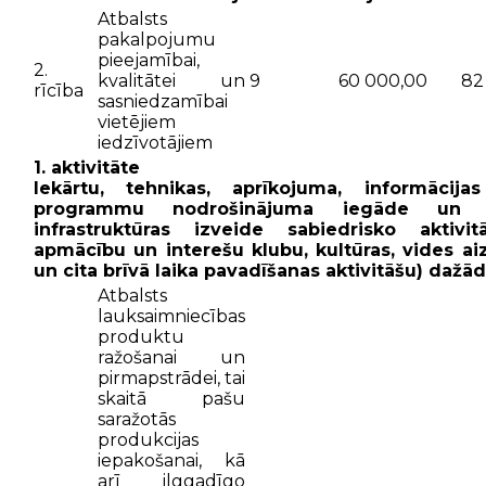
Atbalsts
pakalpojumu
pieejamībai,
2.
kvalitātei un
9
60 000,00
82
rīcība
sasniedzamībai
vietējiem
iedzīvotājiem
1. aktivitāte
Iekārtu, tehnikas, aprīkojuma, informācija
programmu nodrošinājuma iegāde un 
infrastruktūras izveide sabiedrisko aktivi
apmācību un interešu klubu, kultūras, vides aiz
un cita brīvā laika pavadīšanas aktivitāšu) dažā
Atbalsts
lauksaimniecības
produktu
ražošanai un
pirmapstrādei, tai
skaitā pašu
saražotās
produkcijas
iepakošanai, kā
arī ilggadīgo