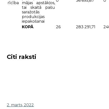
0
36 695,87
0
rīcība
mājas apstākļos,
tai skaitā pašu
saražotās
produkcijas
iepakošanai
KOPĀ
26
283 291,71
24
Citi raksti
2. marts, 2022