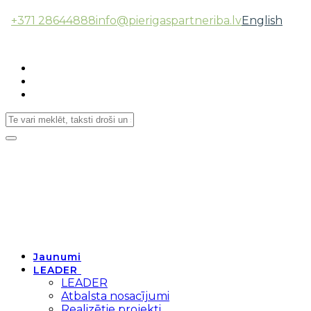
+371 28644888
info@pierigaspartneriba.lv
English
Follow Us:
Toggle
navigation
Jaunumi
LEADER
LEADER
Atbalsta nosacījumi
Realizētie projekti