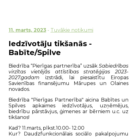
11. marts, 2023
-
Tuvākie notikumi
Iedzīvotāju tikšanās -
Babīte/Spilve
Biedrība “Pierīgas partnerība” uzsāk
Sabiedrības
virzītas vietējās attīstības stratēģijas 2023-
2027.gadam
izstrādi, lai piesaistītu Eiropas
Savienības finansējumu Mārupes un Olaines
novados.
Biedrība "Pierīgas Partnerība" aicina Babītes un
Spilves apkaimes iedzīvotājus, uzņēmējus,
biedrību pārstāvjus, ģimenes ar bērniem u.c. uz
tikšanos!
Kad? 11.marts, plkst.10.00- 12.00
Kur? Daudzfunkcionālais sociālo pakalpojumu