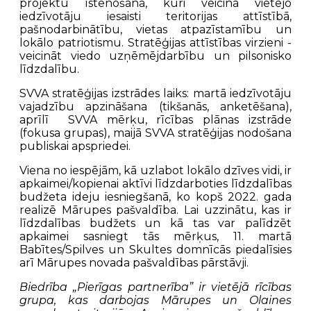
projektu īstenošana, kuri veicina vietējo
iedzīvotāju iesaisti teritorijas attīstībā,
pašnodarbinātību, vietas atpazīstamību un
lokālo patriotismu. Stratēģijas attīstības virzieni -
veicināt viedo uzņēmējdarbību un pilsonisko
līdzdalību.
SVVA stratēģijas izstrādes laiks: martā iedzīvotāju
vajadzību apzināšana (tikšanās, anketēšana),
aprīlī SVVA mērķu, rīcības plānas izstrāde
(fokusa grupas), maijā SVVA stratēģijas nodošana
publiskai apspriedei.
Viena no iespējām, kā uzlabot lokālo dzīves vidi, ir
apkaimei/kopienai aktīvi līdzdarboties līdzdalības
budžeta ideju iesniegšanā, ko kopš 2022. gada
realizē Mārupes pašvaldība. Lai uzzinātu, kas ir
līdzdalības budžets un kā tas var palīdzēt
apkaimei sasniegt tās mērķus, 11. martā
Babītes/Spilves un Skultes domnīcās piedalīsies
arī Mārupes novada pašvaldības pārstāvji.
Biedrība „Pierīgas partnerība” ir vietējā rīcības
grupa, kas darbojas Mārupes un Olaines