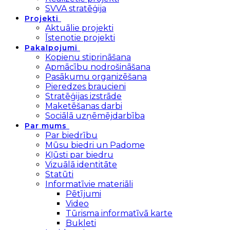
SVVA stratēģija
Projekti
Aktuālie projekti
Īstenotie projekti
Pakalpojumi
Kopienu stiprināšana
Apmācību nodrošināšana
Pasākumu organizēšana
Pieredzes braucieni
Stratēģijas izstrāde
Maketēšanas darbi
Sociālā uzņēmējdarbība
Par mums
Par biedrību
Mūsu biedri un Padome
Kļūsti par biedru
Vizuālā identitāte
Statūti
Informatīvie materiāli
Pētījumi
Video
Tūrisma informatīvā karte
Bukleti