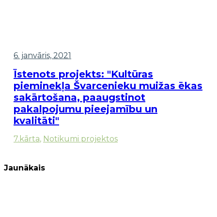
6. janvāris, 2021
Īstenots projekts: "Kultūras
pieminekļa Švarcenieku muižas ēkas
sakārtošana, paaugstinot
pakalpojumu pieejamību un
kvalitāti"
7.kārta
,
Notikumi projektos
Jaunākais