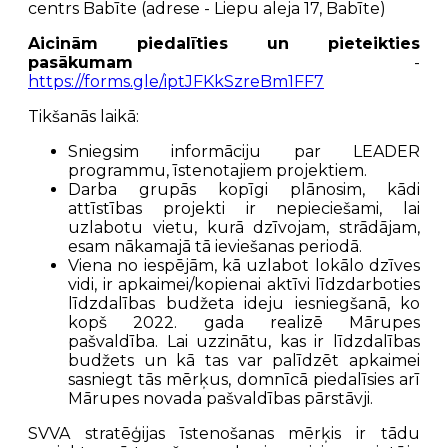
centrs Babīte (adrese - Liepu aleja 17, Babīte)
Aicinām piedalīties un pieteikties
pasākumam
-
https://forms.gle/iptJFKkSzreBm1FF7
Tikšanās laikā:
Sniegsim informāciju par LEADER
programmu, īstenotajiem projektiem.
Darba grupās kopīgi plānosim, kādi
attīstības projekti ir nepieciešami, lai
uzlabotu vietu, kurā dzīvojam, strādājam,
esam nākamajā tā ieviešanas periodā.
Viena no iespējām, kā uzlabot lokālo dzīves
vidi, ir apkaimei/kopienai aktīvi līdzdarboties
līdzdalības budžeta ideju iesniegšanā, ko
kopš 2022. gada realizē Mārupes
pašvaldība. Lai uzzinātu, kas ir līdzdalības
budžets un kā tas var palīdzēt apkaimei
sasniegt tās mērķus, domnīcā piedalīsies arī
Mārupes novada pašvaldības pārstāvji.
SVVA stratēģijas īstenošanas mērķis ir tādu