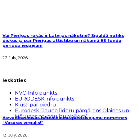
Vai Pierīgas rokās ir Latvijas nākotne? Siguldā notiks
diskusija par Pierīgas attīstību un nākamā ES fondu
perioda iespējām
27. July, 2026
Ieskaties
NVO Info punkts
EURODESK info punkts
Kļūsti par biedru
Eurodesk “Jauno līderu pārgājiens Olaines un
Mārupes novadu jauniešiem”
Aizvadītas divas bērnu dienas piedzīvojumu nometnes
“Vasaras virpulis!”
13. July, 2026