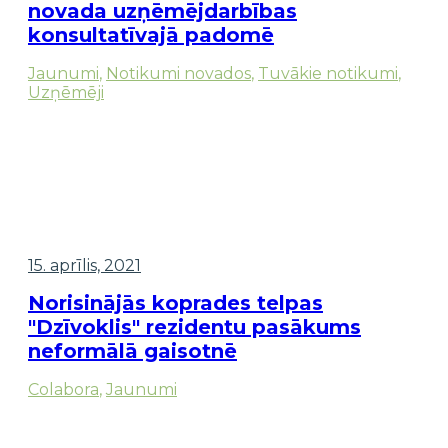
novada uzņēmējdarbības
konsultatīvajā padomē
Jaunumi
,
Notikumi novados
,
Tuvākie notikumi
,
Uzņēmēji
15. aprīlis, 2021
Norisinājās koprades telpas
"Dzīvoklis" rezidentu pasākums
neformālā gaisotnē
Colabora
,
Jaunumi