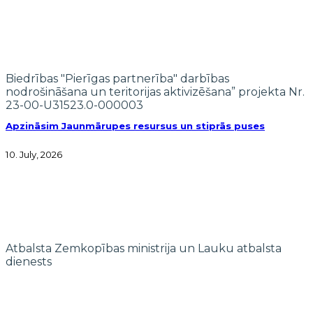
Biedrības "Pierīgas partnerība" darbības
nodrošināšana un teritorijas aktivizēšana” projekta Nr.
23-00-U31523.0-000003
Apzināsim Jaunmārupes resursus un stiprās puses
10. July, 2026
Atbalsta Zemkopības ministrija un Lauku atbalsta
dienests