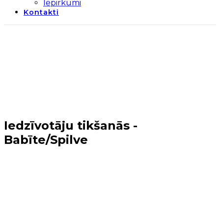
Iepirkumi
Kontakti
Iedzīvotāju tikšanās -
Babīte/Spilve
Sākums
→
Tuvākie notikumi
→
Iedzīvotāju tikšanās -
Babīte/Spilve