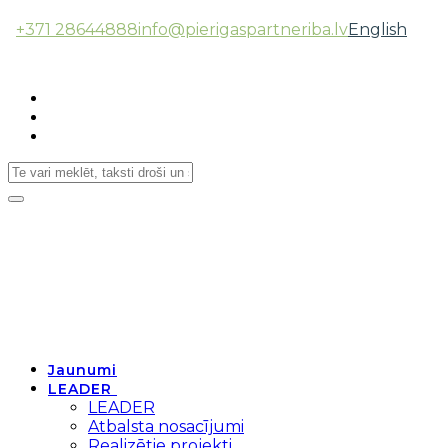
+371 28644888
info@pierigaspartneriba.lv
English
Follow Us:
Toggle
navigation
Jaunumi
LEADER
LEADER
Atbalsta nosacījumi
Realizētie projekti