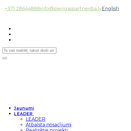
+371 28644888
info@pierigaspartneriba.lv
English
Follow Us:
Toggle
navigation
Jaunumi
LEADER
LEADER
Atbalsta nosacījumi
Realizētie projekti