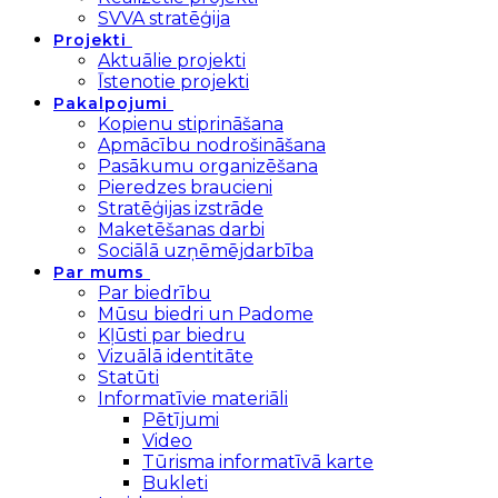
SVVA stratēģija
Projekti
Aktuālie projekti
Īstenotie projekti
Pakalpojumi
Kopienu stiprināšana
Apmācību nodrošināšana
Pasākumu organizēšana
Pieredzes braucieni
Stratēģijas izstrāde
Maketēšanas darbi
Sociālā uzņēmējdarbība
Par mums
Par biedrību
Mūsu biedri un Padome
Kļūsti par biedru
Vizuālā identitāte
Statūti
Informatīvie materiāli
Pētījumi
Video
Tūrisma informatīvā karte
Bukleti