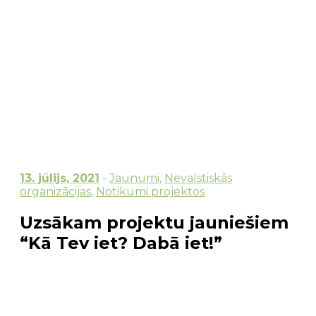
13. jūlijs, 2021
-
Jaunumi
,
Nevalstiskās
organizācijas
,
Notikumi projektos
Uzsākam projektu jauniešiem
“Kā Tev iet? Dabā iet!”