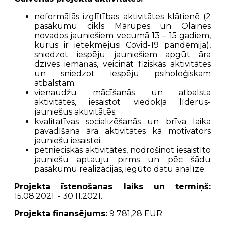
neformālās izglītības aktivitātes klātienē (2
pasākumu cikls Mārupes un Olaines
novados jauniešiem vecumā 13 – 15 gadiem,
kurus ir ietekmējusi Covid-19 pandēmija),
sniedzot iespēju jauniešiem apgūt āra
dzīves iemaņas, veicināt fiziskās aktivitātes
un sniedzot iespēju psiholoģiskam
atbalstam;
vienaudžu mācīšanās un atbalsta
aktivitātes, iesaistot viedokļa līderus-
jauniešus aktivitātēs;
kvalitatīvas socializēšanās un brīva laika
pavadīšana āra aktivitātes kā motivators
jauniešu iesaistei;
pētnieciskās aktivitātes, nodrošinot iesaistīto
jauniešu aptauju pirms un pēc šādu
pasākumu realizācijas, iegūto datu analīze.
Projekta īstenošanas laiks un termiņš:
15.08.2021. - 30.11.2021.
Projekta finansējums:
9 781,28 EUR