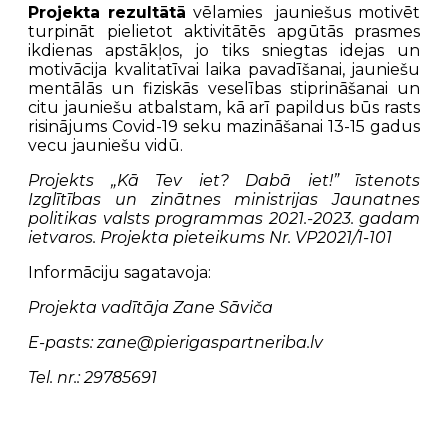
Projekta rezultātā
vēlamies jauniešus motivēt
turpināt pielietot aktivitātēs apgūtās prasmes
ikdienas apstākļos, jo tiks sniegtas idejas un
motivācija kvalitatīvai laika pavadīšanai, jauniešu
mentālās un fiziskās veselības stiprināšanai un
citu jauniešu atbalstam, kā arī papildus būs rasts
risinājums Covid-19 seku mazināšanai 13-15 gadus
vecu jauniešu vidū.
Projekts „Kā Tev iet? Dabā iet!” īstenots
Izglītības un zinātnes ministrijas Jaunatnes
politikas valsts programmas 2021.-2023. gadam
ietvaros. Projekta pieteikums Nr. VP2021/1-101
Informāciju sagatavoja:
Projekta vadītāja Zane Sāviča
E-pasts:
zane@pierigaspartneriba.lv
Tel. nr.: 29785691