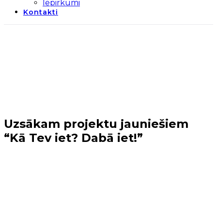
Iepirkumi
Kontakti
Uzsākam projektu jauniešiem
“Kā Tev iet? Dabā iet!”
Sākums
→
Jaunumi
→
Uzsākam projektu jauniešiem
“Kā Tev iet? Dabā iet!”