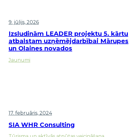
9. jūlijs, 2026
Izsludinām LEADER projektu 5. kārtu
atbalstam uzņēmējdarbībai Mārupes
un Olaines novados
Jaunumi
17. februāris, 2024
SIA WHR Consulting
Tūrisma un aktīvās atpūtas veicināšana