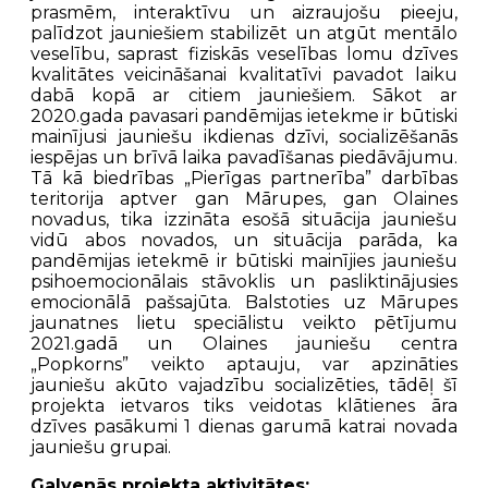
prasmēm, interaktīvu un aizraujošu pieeju,
palīdzot jauniešiem stabilizēt un atgūt mentālo
veselību, saprast fiziskās veselības lomu dzīves
kvalitātes veicināšanai kvalitatīvi pavadot laiku
dabā kopā ar citiem jauniešiem. Sākot ar
2020.gada pavasari pandēmijas ietekme ir būtiski
mainījusi jauniešu ikdienas dzīvi, socializēšanās
iespējas un brīvā laika pavadīšanas piedāvājumu.
Tā kā biedrības „Pierīgas partnerība” darbības
teritorija aptver gan Mārupes, gan Olaines
novadus, tika izzināta esošā situācija jauniešu
vidū abos novados, un situācija parāda, ka
pandēmijas ietekmē ir būtiski mainījies jauniešu
psihoemocionālais stāvoklis un pasliktinājusies
emocionālā pašsajūta. Balstoties uz Mārupes
jaunatnes lietu speciālistu veikto pētījumu
2021.gadā un Olaines jauniešu centra
„Popkorns” veikto aptauju, var apzināties
jauniešu akūto vajadzību socializēties, tādēļ šī
projekta ietvaros tiks veidotas klātienes āra
dzīves pasākumi 1 dienas garumā katrai novada
jauniešu grupai.
Galvenās projekta aktivitātes: