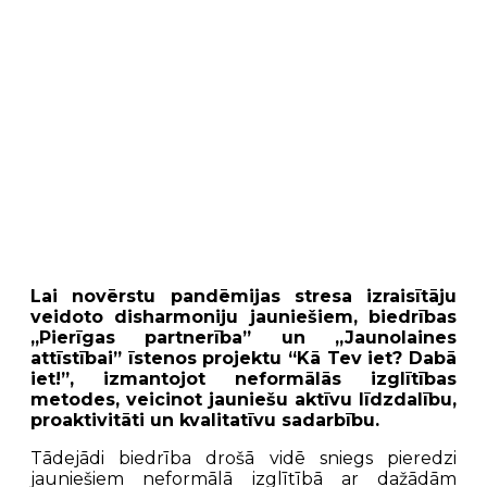
Lai novērstu pandēmijas stresa izraisītāju
veidoto disharmoniju jauniešiem, biedrības
„Pierīgas partnerība” un „Jaunolaines
attīstībai” īstenos projektu “Kā Tev iet? Dabā
iet!”, izmantojot neformālās izglītības
metodes, veicinot jauniešu aktīvu līdzdalību,
proaktivitāti un kvalitatīvu sadarbību.
Tādejādi biedrība drošā vidē sniegs pieredzi
jauniešiem neformālā izglītībā ar dažādām