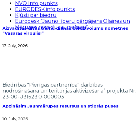
NVO Info punkts
EURODESK info punkts
Kļūsti par biedru
Eurodesk “Jauno līderu pārgājiens Olaines un
Mārupes novadu jauniešiem”
Aizvadītas divas bērnu dienas piedzīvojumu nometnes
“Vasaras virpulis!”
13. July, 2026
Biedrības "Pierīgas partnerība" darbības
nodrošināšana un teritorijas aktivizēšana” projekta Nr.
23-00-U31523.0-000003
Apzināsim Jaunmārupes resursus un stiprās puses
10. July, 2026