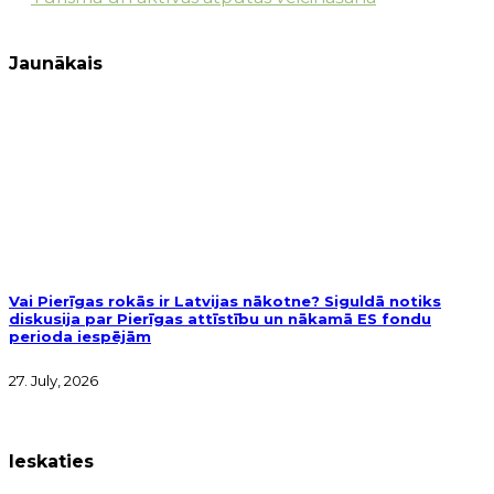
Jaunākais
Vai Pierīgas rokās ir Latvijas nākotne? Siguldā notiks
diskusija par Pierīgas attīstību un nākamā ES fondu
perioda iespējām
27. July, 2026
Ieskaties