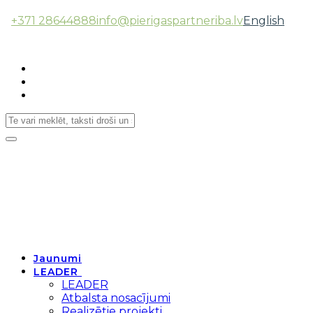
+371 28644888
info@pierigaspartneriba.lv
English
Follow Us:
Toggle
navigation
Jaunumi
LEADER
LEADER
Atbalsta nosacījumi
Realizētie projekti