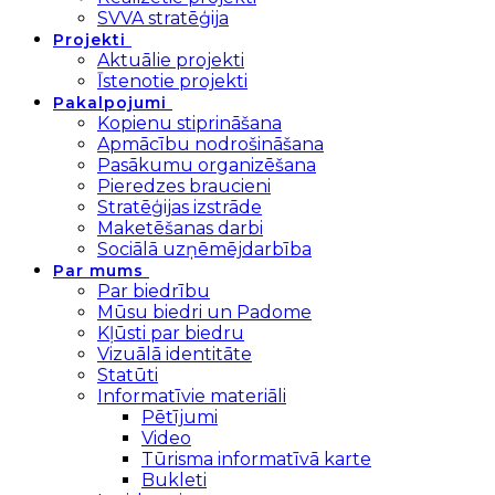
SVVA stratēģija
Projekti
Aktuālie projekti
Īstenotie projekti
Pakalpojumi
Kopienu stiprināšana
Apmācību nodrošināšana
Pasākumu organizēšana
Pieredzes braucieni
Stratēģijas izstrāde
Maketēšanas darbi
Sociālā uzņēmējdarbība
Par mums
Par biedrību
Mūsu biedri un Padome
Kļūsti par biedru
Vizuālā identitāte
Statūti
Informatīvie materiāli
Pētījumi
Video
Tūrisma informatīvā karte
Bukleti