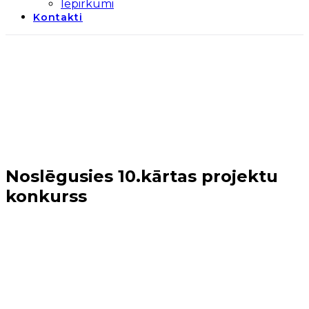
Iepirkumi
Kontakti
Noslēgusies 10.kārtas projektu
konkurss
Sākums
→
Jaunumi
→
Noslēgusies 10.kārtas projektu
konkurss