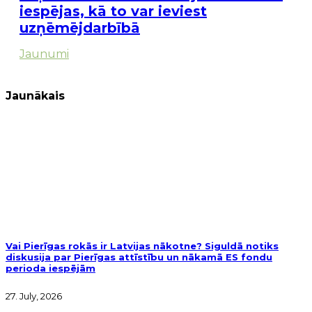
iespējas, kā to var ieviest
uzņēmējdarbībā
Jaunumi
Jaunākais
Vai Pierīgas rokās ir Latvijas nākotne? Siguldā notiks
diskusija par Pierīgas attīstību un nākamā ES fondu
perioda iespējām
27. July, 2026