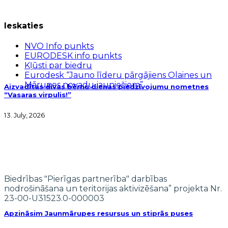
Ieskaties
NVO Info punkts
EURODESK info punkts
Kļūsti par biedru
Eurodesk “Jauno līderu pārgājiens Olaines un
Mārupes novadu jauniešiem”
Aizvadītas divas bērnu dienas piedzīvojumu nometnes
“Vasaras virpulis!”
13. July, 2026
Biedrības "Pierīgas partnerība" darbības
nodrošināšana un teritorijas aktivizēšana” projekta Nr.
23-00-U31523.0-000003
Apzināsim Jaunmārupes resursus un stiprās puses