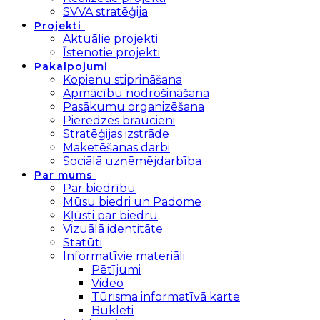
SVVA stratēģija
Projekti
Aktuālie projekti
Īstenotie projekti
Pakalpojumi
Kopienu stiprināšana
Apmācību nodrošināšana
Pasākumu organizēšana
Pieredzes braucieni
Stratēģijas izstrāde
Maketēšanas darbi
Sociālā uzņēmējdarbība
Par mums
Par biedrību
Mūsu biedri un Padome
Kļūsti par biedru
Vizuālā identitāte
Statūti
Informatīvie materiāli
Pētījumi
Video
Tūrisma informatīvā karte
Bukleti