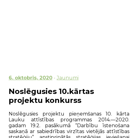
6. oktobris, 2020
-
Jaunumi
Noslēgusies 10.kārtas
projektu konkurss
Noslēgusies projektu pieņemšanas 10. kārta
Lauku attīstības programmas 2014.—2020.
gadam 19.2. pasākumā “Darbību īstenošana
saskaņā ar sabiedrības virzītas vietējās attīstības
stratēģiju” apstiprinātās stratēģijas ieviešanai