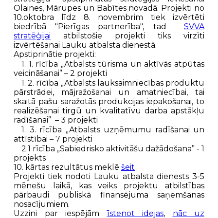
Olaines, Mārupes un Babītes novadā. Projekti no
10.oktobra līdz 8. novembrim tiek izvērtēti
biedrībā "Pierīgas partnerība", tad
SVVA
stratēģijai
atbilstošie projekti tiks virzīti
izvērtēšanai Lauku atbalsta dienestā.
Apstiprinātie projekti:
1.
1. rīcība „Atbalsts tūrisma un aktīvās atpūtas
veicināšanai” – 2 projekti
1. 2.
rīcība „Atbalsts lauksaimniecības produktu
pārstrādei, mājražošanai un amatniecībai, tai
skaitā pašu saražotās produkcijas iepakošanai, to
realizēšanai tirgū un kvalitatīvu darba apstākļu
radīšanai” – 3 projekti
1. 3
. rīcība „Atbalsts uzņēmumu radīšanai un
attīstībai – 7 projekti
2
.1 rīcība „Sabiedrisko aktivitāšu dažādošana” - 1
projekts
10. kārtas rezultātus meklē
šeit
Projekti tiek nodoti Lauku atbalsta dienests 3-5
mēnešu laikā, kas veiks projektu atbilstības
pārbaudi publiskā finansējuma saņemšanas
nosacījumiem.
Uzzini par iespējām
īstenot idejas
,
nāc uz