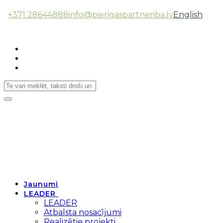
+371 28644888
info@pierigaspartneriba.lv
English
Follow Us:
Toggle
navigation
Jaunumi
LEADER
LEADER
Atbalsta nosacījumi
Realizētie projekti