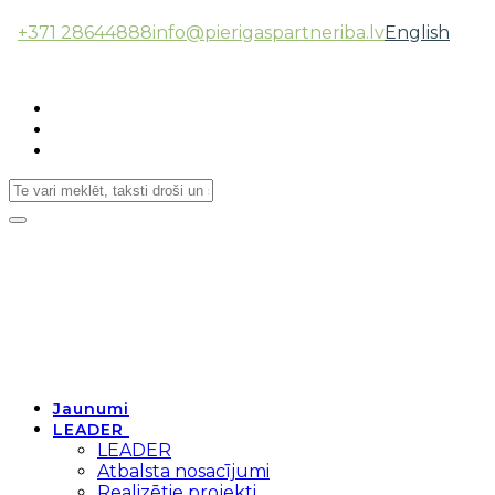
+371 28644888
info@pierigaspartneriba.lv
English
Follow Us:
Toggle
navigation
Jaunumi
LEADER
LEADER
Atbalsta nosacījumi
Realizētie projekti