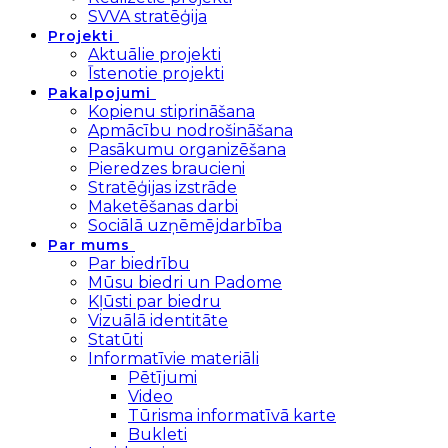
SVVA stratēģija
Projekti
Aktuālie projekti
Īstenotie projekti
Pakalpojumi
Kopienu stiprināšana
Apmācību nodrošināšana
Pasākumu organizēšana
Pieredzes braucieni
Stratēģijas izstrāde
Maketēšanas darbi
Sociālā uzņēmējdarbība
Par mums
Par biedrību
Mūsu biedri un Padome
Kļūsti par biedru
Vizuālā identitāte
Statūti
Informatīvie materiāli
Pētījumi
Video
Tūrisma informatīvā karte
Bukleti