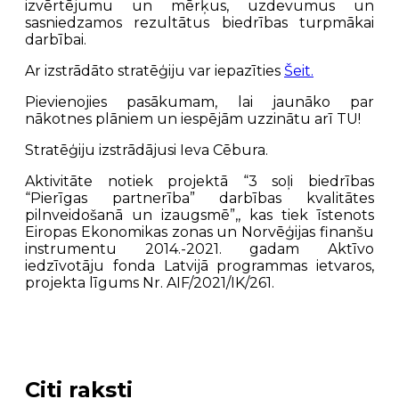
izvērtējumu un mērķus, uzdevumus un
sasniedzamos rezultātus biedrības turpmākai
darbībai.
Ar izstrādāto stratēģiju var iepazīties
Šeit.
Pievienojies pasākumam, lai jaunāko par
nākotnes plāniem un iespējām uzzinātu arī TU!
Stratēģiju izstrādājusi Ieva Cēbura.
Aktivitāte notiek projektā “3 soļi biedrības
“Pierīgas partnerība” darbības kvalitātes
pilnveidošanā un izaugsmē”,, kas tiek īstenots
Eiropas Ekonomikas zonas un Norvēģijas finanšu
instrumentu 2014.-2021. gadam Aktīvo
iedzīvotāju fonda Latvijā programmas ietvaros,
projekta līgums Nr. AIF/2021/IK/261.
Citi raksti