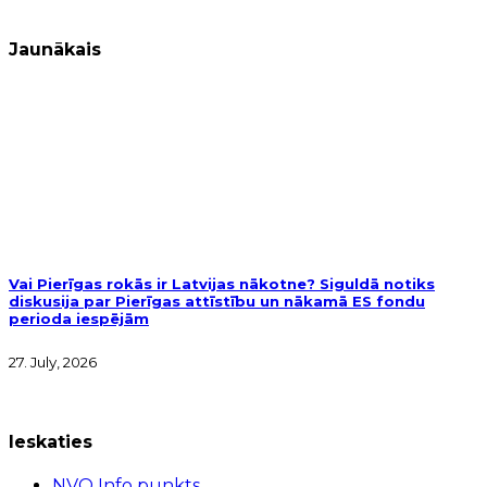
Jaunākais
Vai Pierīgas rokās ir Latvijas nākotne? Siguldā notiks
diskusija par Pierīgas attīstību un nākamā ES fondu
perioda iespējām
27. July, 2026
Ieskaties
NVO Info punkts