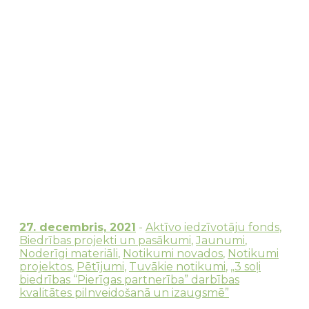
27. decembris, 2021
-
Aktīvo iedzīvotāju fonds
,
Biedrības projekti un pasākumi
,
Jaunumi
,
Noderīgi materiāli
,
Notikumi novados
,
Notikumi
projektos
,
Pētījumi
,
Tuvākie notikumi
,
„3 soļi
biedrības “Pierīgas partnerība” darbības
kvalitātes pilnveidošanā un izaugsmē”