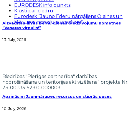
EURODESK info punkts
Kļūsti par biedru
Eurodesk “Jauno līderu pārgājiens Olaines un
Mārupes novadu jauniešiem”
Aizvadītas divas bērnu dienas piedzīvojumu nometnes
“Vasaras virpulis!”
13. July, 2026
Biedrības "Pierīgas partnerība" darbības
nodrošināšana un teritorijas aktivizēšana” projekta Nr.
23-00-U31523.0-000003
Apzināsim Jaunmārupes resursus un stiprās puses
10. July, 2026