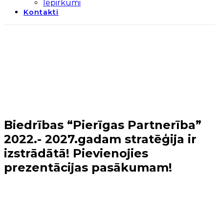
Iepirkumi
Kontakti
Biedrības “Pierīgas Partnerība”
2022.- 2027.gadam stratēģija ir
izstrādātā! Pievienojies
prezentācijas pasākumam!
Sākums
→
Aktīvo iedzīvotāju fonds
→
Biedrības
“Pierīgas Partnerība” 2022.- 2027.gadam stratēģija ir
izstrādātā! Pievienojies prezentācijas pasākumam!