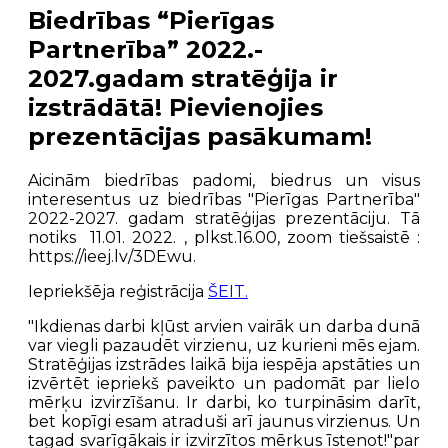
Biedrības “Pierīgas
Partnerība” 2022.-
2027.gadam stratēģija ir
izstrādātā! Pievienojies
prezentācijas pasākumam!
Aicinām biedrības padomi, biedrus un visus
interesentus uz biedrības "Pierīgas Partnerība"
2022-2027. gadam stratēģijas prezentāciju. Tā
notiks 11.01. 2022. , plkst.16.00, zoom tiešsaistē :
https://ieej.lv/3DEwu.
Iepriekšēja reģistrācija
ŠEIT.
"Ikdienas darbi kļūst arvien vairāk un darba dunā
var viegli pazaudēt virzienu, uz kurieni mēs ejam.
Stratēģijas izstrādes laikā bija iespēja apstāties un
izvērtēt iepriekš paveikto un padomāt par lielo
mērķu izvirzīšanu. Ir darbi, ko turpināsim darīt,
bet kopīgi esam atraduši arī jaunus virzienus. Un
tagad svarīgākais ir izvirzītos mērķus īstenot!"par