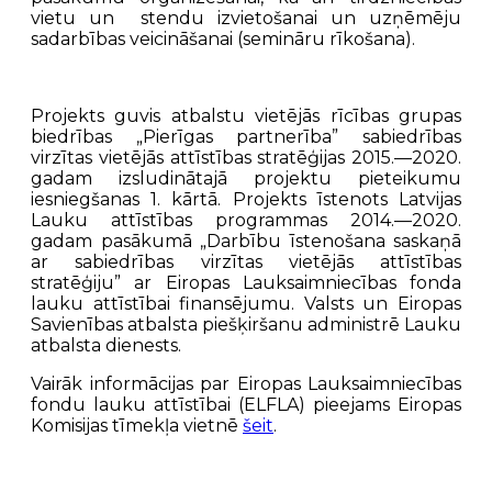
vietu un stendu izvietošanai un uzņēmēju
sadarbības veicināšanai (semināru rīkošana).
Projekts guvis atbalstu vietējās rīcības grupas
biedrības „Pierīgas partnerība” sabiedrības
virzītas vietējās attīstības stratēģijas 2015.—2020.
gadam izsludinātajā projektu pieteikumu
iesniegšanas 1. kārtā. Projekts īstenots Latvijas
Lauku attīstības programmas 2014.—2020.
gadam pasākumā „Darbību īstenošana saskaņā
ar sabiedrības virzītas vietējās attīstības
stratēģiju” ar Eiropas Lauksaimniecības fonda
lauku attīstībai finansējumu. Valsts un Eiropas
Savienības atbalsta piešķiršanu administrē Lauku
atbalsta dienests.
Vairāk informācijas par Eiropas Lauksaimniecības
fondu lauku attīstībai (ELFLA) pieejams Eiropas
Komisijas tīmekļa vietnē
šeit
.