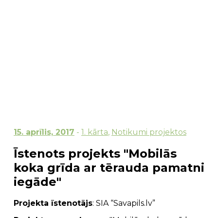
15. aprīlis, 2017
-
1. kārta
,
Notikumi projektos
Īstenots projekts "Mobilās
koka grīda ar tērauda pamatni
iegāde"
Projekta īstenotājs
: SIA “Savapils.lv”