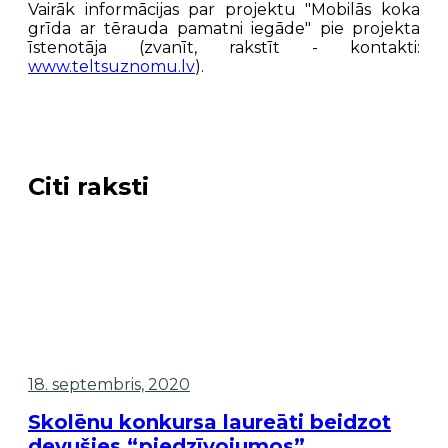
Vairāk informācijas par projektu "Mobilās koka
grīda ar tērauda pamatni iegāde" pie projekta
īstenotāja (zvanīt, rakstīt - kontakti:
www.teltsuznomu.lv
).
Citi raksti
18. septembris, 2020
Skolēnu konkursa laureāti beidzot
devušies “piedzīvojumos”