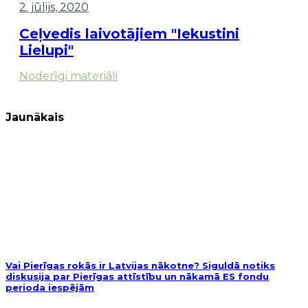
2. jūlijs, 2020
Ceļvedis laivotājiem "Iekustini
Lielupi"
Noderīgi materiāli
Jaunākais
Vai Pierīgas rokās ir Latvijas nākotne? Siguldā notiks
diskusija par Pierīgas attīstību un nākamā ES fondu
perioda iespējām