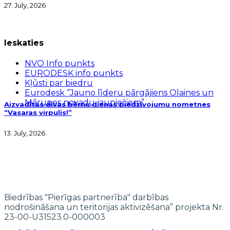
27. July, 2026
Ieskaties
NVO Info punkts
EURODESK info punkts
Kļūsti par biedru
Eurodesk “Jauno līderu pārgājiens Olaines un
Mārupes novadu jauniešiem”
Aizvadītas divas bērnu dienas piedzīvojumu nometnes
“Vasaras virpulis!”
13. July, 2026
Biedrības "Pierīgas partnerība" darbības
nodrošināšana un teritorijas aktivizēšana” projekta Nr.
23-00-U31523.0-000003