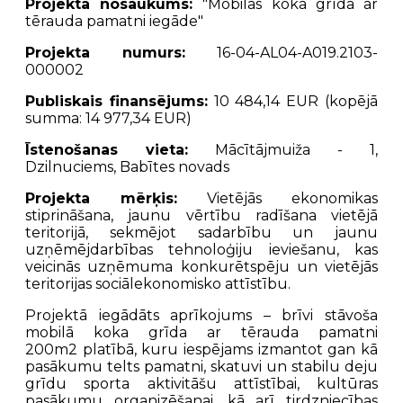
Projekta nosaukums:
"Mobilās koka grīda ar
tērauda pamatni iegāde"
Projekta numurs:
16-04-AL04-A019.2103-
000002
Publiskais finansējums:
10 484,14 EUR (kopējā
summa: 14 977,34 EUR)
Īstenošanas vieta:
Mācītājmuiža - 1,
Dzilnuciems, Babītes novads
Projekta mērķis:
Vietējās ekonomikas
stiprināšana, jaunu vērtību radīšana vietējā
teritorijā, sekmējot sadarbību un jaunu
uzņēmējdarbības tehnoloģiju ieviešanu, kas
veicinās uzņēmuma konkurētspēju un vietējās
teritorijas sociālekonomisko attīstību.
Projektā iegādāts aprīkojums – brīvi stāvoša
mobilā koka grīda ar tērauda pamatni
200m2 platībā, kuru iespējams izmantot gan kā
pasākumu telts pamatni, skatuvi un stabilu deju
grīdu sporta aktivitāšu attīstībai, kultūras
pasākumu organizēšanai, kā arī tirdzniecības