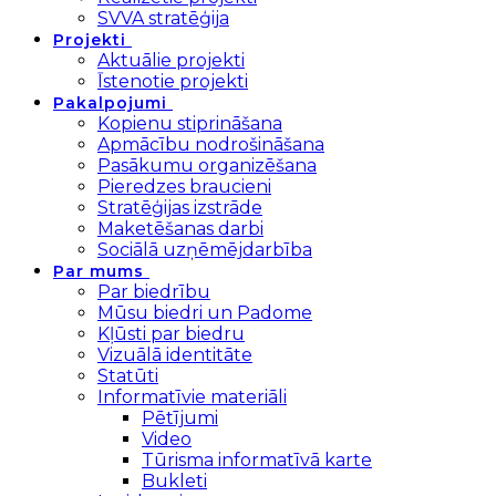
SVVA stratēģija
Projekti
Aktuālie projekti
Īstenotie projekti
Pakalpojumi
Kopienu stiprināšana
Apmācību nodrošināšana
Pasākumu organizēšana
Pieredzes braucieni
Stratēģijas izstrāde
Maketēšanas darbi
Sociālā uzņēmējdarbība
Par mums
Par biedrību
Mūsu biedri un Padome
Kļūsti par biedru
Vizuālā identitāte
Statūti
Informatīvie materiāli
Pētījumi
Video
Tūrisma informatīvā karte
Bukleti