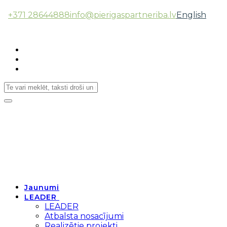
+371 28644888
info@pierigaspartneriba.lv
English
Follow Us:
Toggle
navigation
Jaunumi
LEADER
LEADER
Atbalsta nosacījumi
Realizētie projekti