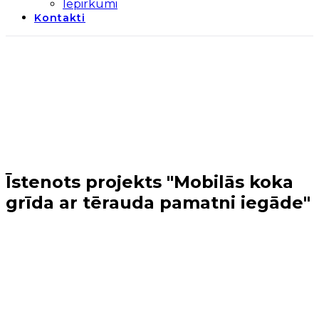
Iepirkumi
Kontakti
Īstenots projekts "Mobilās koka
grīda ar tērauda pamatni iegāde"
Sākums
→
Periods 2014-2020
→
1. kārta
→
Īstenots
projekts "Mobilās koka grīda ar tērauda pamatni
iegāde"