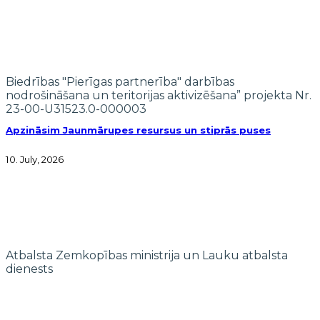
Biedrības "Pierīgas partnerība" darbības
nodrošināšana un teritorijas aktivizēšana” projekta Nr.
23-00-U31523.0-000003
Apzināsim Jaunmārupes resursus un stiprās puses
10. July, 2026
Atbalsta Zemkopības ministrija un Lauku atbalsta
dienests