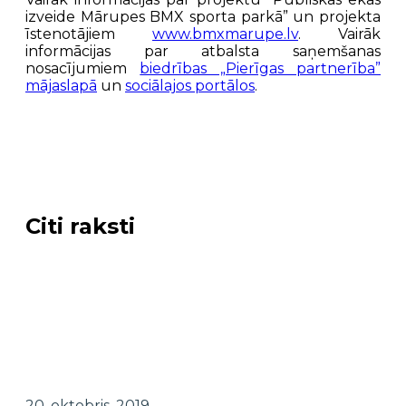
izveide Mārupes BMX sporta parkā” un projekta
īstenotājiem
www.bmxmarupe.lv
. Vairāk
informācijas par atbalsta saņemšanas
nosacījumiem
biedrības „Pierīgas partnerība”
mājaslapā
un
sociālajos portālos
.
Citi raksti
20. oktobris, 2019