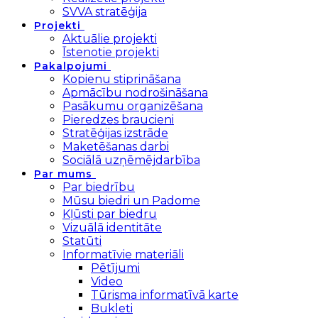
SVVA stratēģija
Projekti
Aktuālie projekti
Īstenotie projekti
Pakalpojumi
Kopienu stiprināšana
Apmācību nodrošināšana
Pasākumu organizēšana
Pieredzes braucieni
Stratēģijas izstrāde
Maketēšanas darbi
Sociālā uzņēmējdarbība
Par mums
Par biedrību
Mūsu biedri un Padome
Kļūsti par biedru
Vizuālā identitāte
Statūti
Informatīvie materiāli
Pētījumi
Video
Tūrisma informatīvā karte
Bukleti