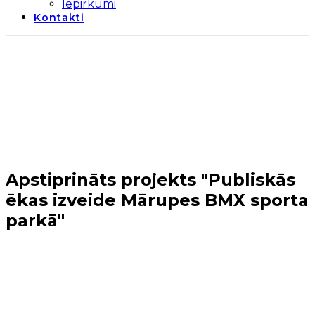
Iepirkumi
Kontakti
Apstiprināts projekts "Publiskās
ēkas izveide Mārupes BMX sporta
parkā"
Sākums
→
Notikumi projektos
→
Apstiprināts projekts
"Publiskās ēkas izveide Mārupes BMX sporta parkā"