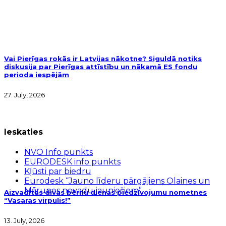
Vai Pierīgas rokās ir Latvijas nākotne? Siguldā notiks
diskusija par Pierīgas attīstību un nākamā ES fondu
perioda iespējām
27. July, 2026
Ieskaties
NVO Info punkts
EURODESK info punkts
Kļūsti par biedru
Eurodesk “Jauno līderu pārgājiens Olaines un
Mārupes novadu jauniešiem”
Aizvadītas divas bērnu dienas piedzīvojumu nometnes
“Vasaras virpulis!”
13. July, 2026