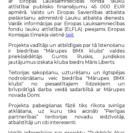
ar Eiropas Lauksaimniecības fonda lauku
attīstībai publisko finansējumu 45 000 EUR
apmērā. Valsts un Eiropas Savienības atbalsta
piešķiršanu administrē Lauku atbalsta dienests.
Vairāk informācijas par Eiropas Lauksaimniecības
fondu lauku attīstībai (ELFLA) pieejams Eiropas
Komisijas tīmekļa vietnē
šeit
.
Projekta vadītājs un atbildīgais par tā īstenošanu
ir biedrības "Mārupes BMX klubs" valdes
priekšsēdētājs Guntis Ruskis, juridiskos
jautājumus izskata kluba biedrs Māris Liberts.
Teitorijas sakopšanu, uzturēšanu un ilgtspējas
nodrošināšanu veic biedrība "Mārupes BMX
klubs" no piesaistītajiem līdzekļiem un
brīvprātīgā darba veidā sadarbībā ar Mārupes
novada Domi.
Projekta pabeigšanas fāzē tiks rīkota svinīga
atklāšana, uz kuru tiks aicināti “Pierīgas
partnerības” teritorijas novadu iedzīvotāji,
atbalstītāji un citi interesenti.
Vairāk informācijas par projektu “Publiskās ēkas