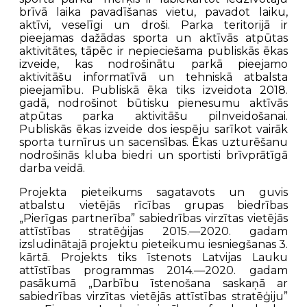
brīvā laika pavadīšanas vietu, pavadot laiku,
aktīvi, veselīgi un droši. Parka teritorijā ir
pieejamas dažādas sporta un aktīvās atpūtas
aktivitātes, tāpēc ir nepieciešama publiskās ēkas
izveide, kas nodrošinātu parkā pieejamo
aktivitāšu informatīvā un tehniskā atbalsta
pieejamību. Publiskā ēka tiks izveidota 2018.
gadā, nodrošinot būtisku pienesumu aktīvās
atpūtas parka aktivitāšu pilnveidošanai.
Publiskās ēkas izveide dos iespēju sarīkot vairāk
sporta turnīrus un sacensības. Ēkas uzturēšanu
nodrošinās kluba biedri un sportisti brīvprātīgā
darba veidā.
Projekta pieteikums sagatavots un guvis
atbalstu vietējās rīcības grupas biedrības
„Pierīgas partnerība” sabiedrības virzītas vietējās
attīstības stratēģijas 2015.—2020. gadam
izsludinātajā projektu pieteikumu iesniegšanas 3.
kārtā. Projekts tiks īstenots Latvijas Lauku
attīstības programmas 2014.—2020. gadam
pasākumā „Darbību īstenošana saskaņā ar
sabiedrības virzītas vietējās attīstības stratēģiju”