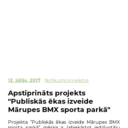
12. jūlijs, 2017
-
Notikumi projektos
Apstiprināts projekts
"Publiskās ēkas izveide
Mārupes BMX sporta parkā"
Projekta “Publiskās ēkas izveide Mārupes BMX
sporta parkā” mērķis ir labiekārtot iedzīvotāju