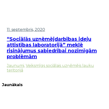
11. septembris, 2020
“Sociālās uzņēmējdarbības ideju
attīstības laboratorijā” meklē
risinājumus sabiedrībai nozīmīgām
problēmām
Jaunumi
,
Veiksmīgs sociālais uzņēmējs lauku
teritorijā
Jaunākais