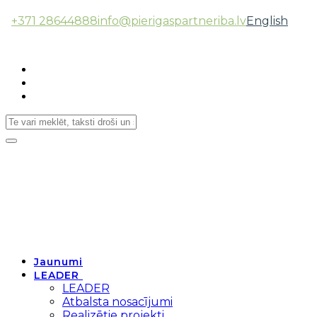
+371 28644888
info@pierigaspartneriba.lv
English
Follow Us:
Toggle
navigation
Jaunumi
LEADER
LEADER
Atbalsta nosacījumi
Realizētie projekti