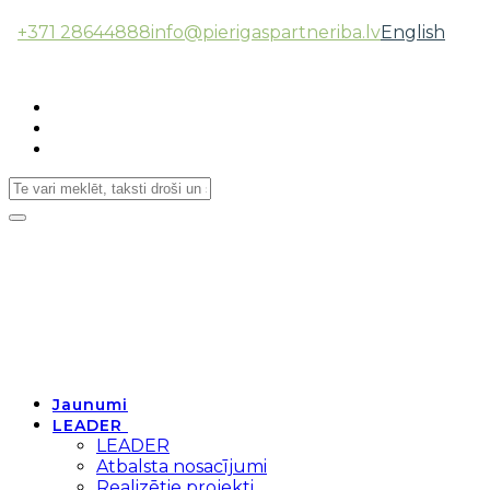
+371 28644888
info@pierigaspartneriba.lv
English
Follow Us:
Toggle
navigation
Jaunumi
LEADER
LEADER
Atbalsta nosacījumi
Realizētie projekti