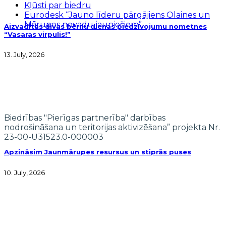
Kļūsti par biedru
Eurodesk “Jauno līderu pārgājiens Olaines un
Mārupes novadu jauniešiem”
Aizvadītas divas bērnu dienas piedzīvojumu nometnes
“Vasaras virpulis!”
13. July, 2026
Biedrības "Pierīgas partnerība" darbības
nodrošināšana un teritorijas aktivizēšana” projekta Nr.
23-00-U31523.0-000003
Apzināsim Jaunmārupes resursus un stiprās puses
10. July, 2026