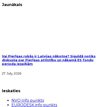
Jaunākais
Vai Pierīgas rokās ir Latvijas nākotne? Siguldā notiks
diskusija par Pierīgas attīstību un nākamā ES fondu
perioda iespējām
27. July, 2026
Ieskaties
NVO Info punkts
EURODESK info punkts