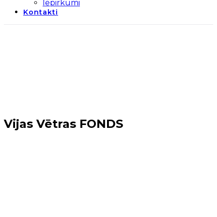
Iepirkumi
Kontakti
Vijas Vētras FONDS
Sākums
→
Mārupes novads
→
Vijas Vētras FONDS