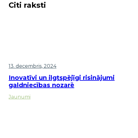
Citi raksti
13. decembris, 2024
Inovatīvi un ilgtspējīgi risinājumi
galdniecības nozarē
Jaunumi