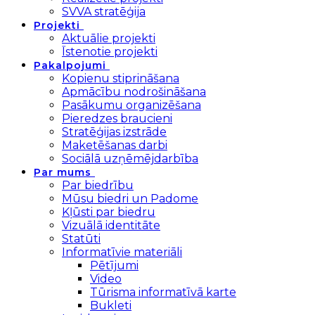
SVVA stratēģija
Projekti
Aktuālie projekti
Īstenotie projekti
Pakalpojumi
Kopienu stiprināšana
Apmācību nodrošināšana
Pasākumu organizēšana
Pieredzes braucieni
Stratēģijas izstrāde
Maketēšanas darbi
Sociālā uzņēmējdarbība
Par mums
Par biedrību
Mūsu biedri un Padome
Kļūsti par biedru
Vizuālā identitāte
Statūti
Informatīvie materiāli
Pētījumi
Video
Tūrisma informatīvā karte
Bukleti