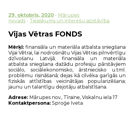
29. oktobris, 2020
-
Mārupes
novads
-
Tiesiskums un interešu aizstāvība
Vijas Vētras FONDS
Mērķi:
f
inansiāla un materiāla atbalsta sniegšana
Vijai Vētrai, lai nodrošinātu Vijas Vētras pilnvērtīgu
dzīvošanu Latvijā; finansiāla un materiāla
atbalsta sniegšana dažādu profesiju pārstāvjiem
sociālo, sociālekonomisko, ārstniecisko u.tml.
problēmu risināšanā; dejas kā cilvēka garīgās un
fiziskās attīstības veicinātājas popularizēšana;
jaunu un talantīgu dejotāju atbalstīšana.
Adrese:
Mārupes nov., Tīraine, Viskalnu iela 17
Kontaktpersona:
Sproģe Iveta