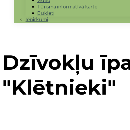
Video
Tūrisma informatīvā karte
Bukleti
Iepirkumi
Dzīvokļu īp
"Klētnieki"
Sākums
→
Mārupes novads
→
Dzīvokļu īpašnieku