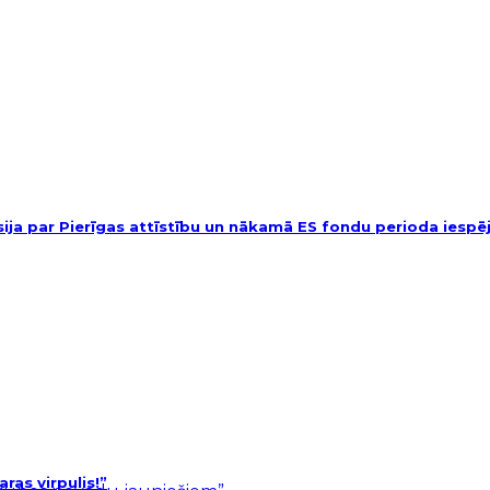
usija par Pierīgas attīstību un nākamā ES fondu perioda iesp
as virpulis!”