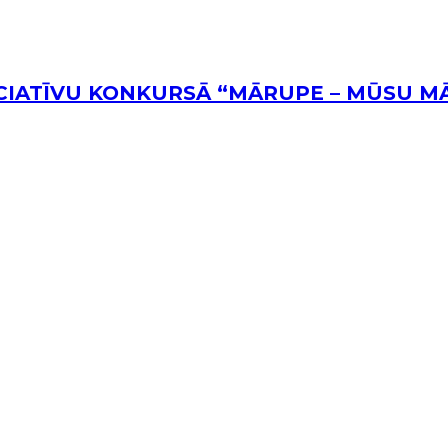
NICIATĪVU KONKURSĀ “MĀRUPE – MŪSU M