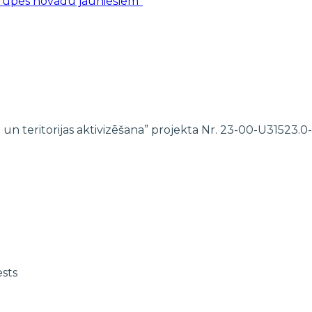
ārupes novadu jauniešiem”
 un teritorijas aktivizēšana” projekta Nr. 23-00-U31523
ests