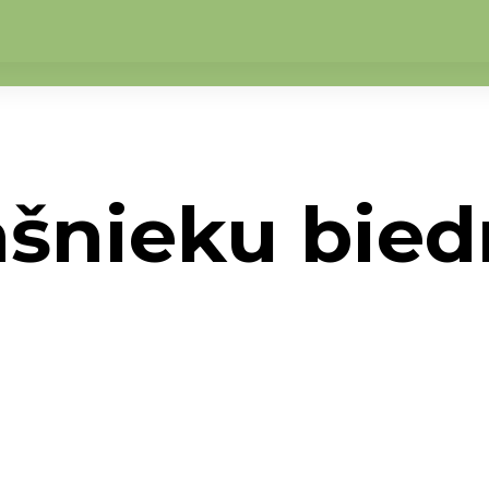
ašnieku bied
 biedrība "Klētnieki"