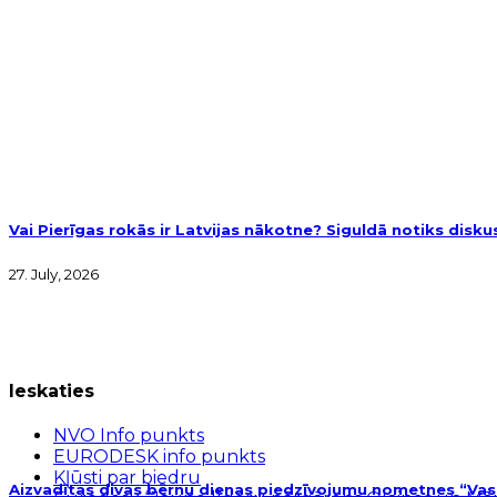
Vai Pierīgas rokās ir Latvijas nākotne? Siguldā notiks disk
27. July, 2026
Ieskaties
NVO Info punkts
EURODESK info punkts
Kļūsti par biedru
Aizvadītas divas bērnu dienas piedzīvojumu nometnes “Vasar