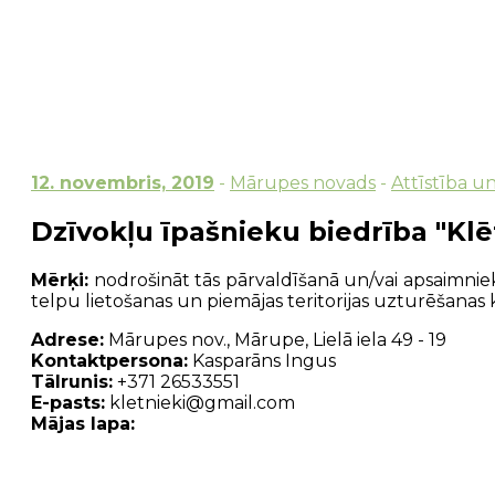
12. novembris, 2019
-
Mārupes novads
-
Attīstība u
Dzīvokļu īpašnieku biedrība "Klē
Mērķi:
nodrošināt tās pārvaldīšanā un/vai apsaimni
telpu lietošanas un piemājas teritorijas uzturēšanas k
Adrese:
Mārupes nov., Mārupe, Lielā iela 49 - 19
Kontaktpersona:
Kasparāns Ingus
Tālrunis:
+371 26533551
E-pasts:
kletnieki@gmail.com
Mājas lapa: