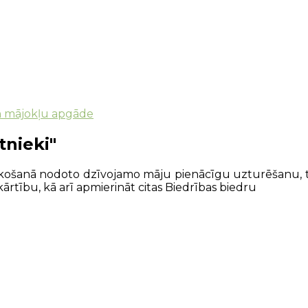
n mājokļu apgāde
tnieki"
ekošanā nodoto dzīvojamo māju pienācīgu uzturēšanu, te
ārtību, kā arī apmierināt citas Biedrības biedru