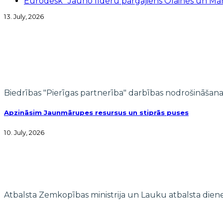
Eurodesk “Jauno līderu pārgājiens Olaines un M
13. July, 2026
Biedrības "Pierīgas partnerība" darbības nodrošināšana
Apzināsim Jaunmārupes resursus un stiprās puses
10. July, 2026
Atbalsta Zemkopības ministrija un Lauku atbalsta dien