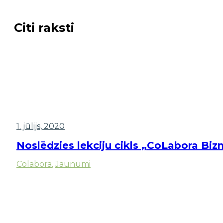
Citi raksti
1. jūlijs, 2020
Noslēdzies lekciju cikls „CoLabora Biz
Colabora
,
Jaunumi