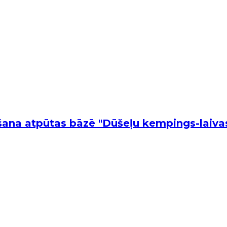
īšana atpūtas bāzē "Dūšeļu kempings-laiva