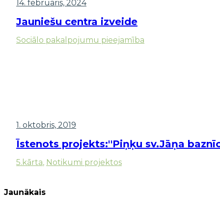
14. februāris, 2024
Jauniešu centra izveide
Sociālo pakalpojumu pieejamība
1. oktobris, 2019
Īstenots projekts:''Piņķu sv.Jāņa baznī
5.kārta
,
Notikumi projektos
Jaunākais