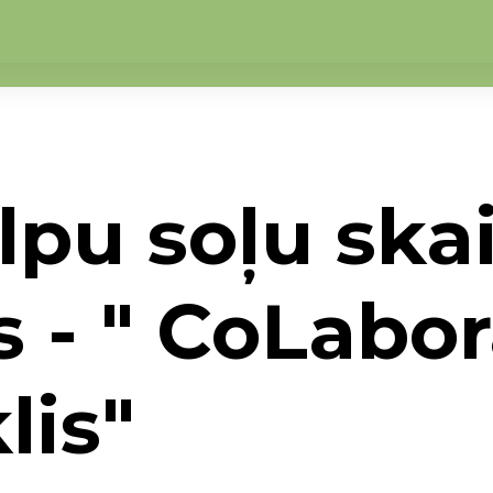
lpu soļu ska
 - " CoLabor
lis"