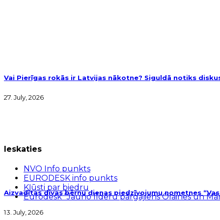
Vai Pierīgas rokās ir Latvijas nākotne? Siguldā notiks disk
27. July, 2026
Ieskaties
NVO Info punkts
EURODESK info punkts
Kļūsti par biedru
Aizvadītas divas bērnu dienas piedzīvojumu nometnes “Vasar
Eurodesk “Jauno līderu pārgājiens Olaines un M
13. July, 2026