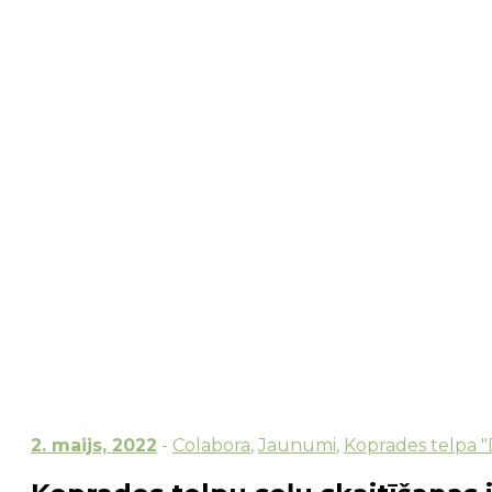
Sākums
→
LEADER sadarbība
→
Colabora
→
Kop
2. maijs, 2022
-
Colabora
,
Jaunumi
,
Koprades telpa "