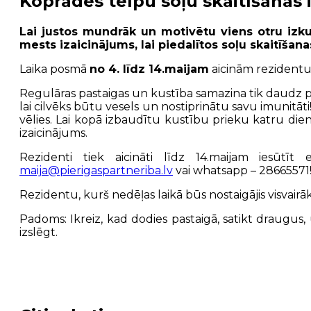
Koprades telpu soļu skaitīšanas i
Lai justos mundrāk un motivētu viens otru izku
mests izaicinājums, lai piedalītos soļu skaitīšana
Laika posmā
no 4. līdz 14.maijam
aicinām rezidentus 
Regulāras pastaigas un kustība samazina tik daudz pr
lai cilvēks būtu vesels un nostiprinātu savu imunitāti
vēlies. Lai kopā izbaudītu kustību prieku katru di
izaicinājums.
Rezidenti tiek aicināti līdz 14.maijam iesūtī
maija@pierigaspartneriba.lv
vai whatsapp – 28665571! 
Rezidentu, kurš nedēļas laikā būs nostaigājis visvairā
Padoms: Ikreiz, kad dodies pastaigā, satikt draugus, uz
izslēgt.