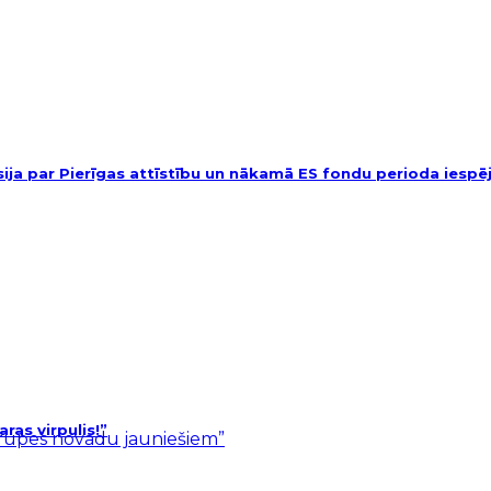
usija par Pierīgas attīstību un nākamā ES fondu perioda iesp
as virpulis!”
ārupes novadu jauniešiem”