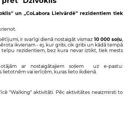
 pret "Dzīvoklis"
oklis” un „CoLabora Lielvārdē” rezidentiem tiek
krienot.
tījumi, ir svarīgi dienā nostaigāt vismaz
10
000 soļu
,
ērota ikvienam - ej, kur gribi, cik gribi un kādā tempā
elpu rezidentiem, bez kura nevar iztikt, tiek mests
eidotājām ar nostaigātajiem soļiem uz e-pastu:
lietotnēm vai ierīcēm, kuras lieto ikdienā.
īcē "Walking" aktivitāti. Pēc aktivitātes neaizmirsti to