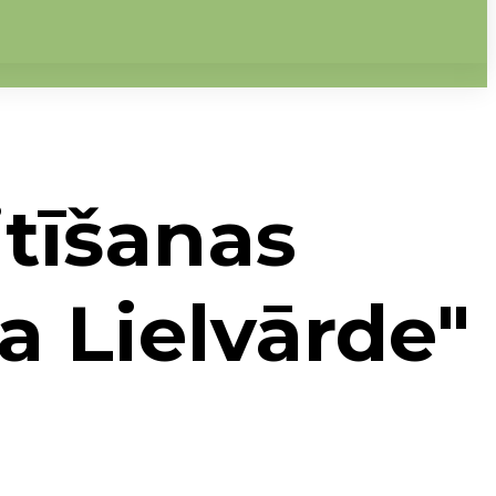
itīšanas
a Lielvārde"