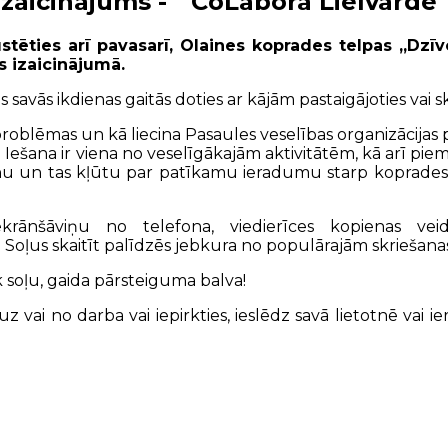
zaicinājums - " CoLabora Lielvārde"
stēties arī pavasarī, Olaines koprades telpas „Dzīv
s izaicinājumā.
savās ikdienas gaitās doties ar kājām pastaigājoties vai s
oblēmas un kā liecina Pasaules veselības organizācijas pē
! Iešana ir viena no veselīgākajām aktivitātēm, kā arī piem
enu un tas kļūtu par patīkamu ieradumu starp koprades t
t ekrānšāviņu no telefona, viedierīces kopienas v
Soļus skaitīt palīdzēs jebkura no populārajām skriešanas 
k soļu, gaida pārsteiguma balva!
 vai no darba vai iepirkties, ieslēdz savā lietotnē vai ier