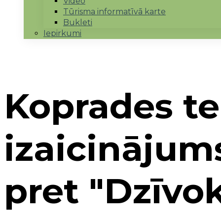
Video
Tūrisma informatīvā karte
Bukleti
Iepirkumi
Koprades te
izaicinājums
pret "Dzīvok