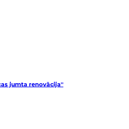
cas jumta renovācija''