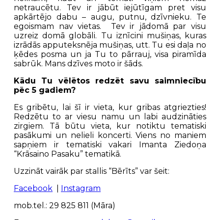
netraucētu. Tev ir jābūt iejūtīgam pret visu
apkārtējo dabu – augu, putnu, dzīvnieku. Te
egoismam nav vietas. Tev ir jādomā par visu
uzreiz domā globāli. Tu iznīcini mušiņas, kuras
izrādās apputeksnēja mušiņas, utt. Tu esi daļa no
ķēdes posma un ja Tu to pārrauj, visa piramīda
sabrūk. Mans dzīves moto ir šāds.
Kādu Tu vēlētos redzēt savu saimniecību
pēc 5 gadiem?
Es gribētu, lai šī ir vieta, kur gribas atgriezties!
Redzētu to ar viesu namu un labi audzināties
zirgiem. Tā būtu vieta, kur notiktu tematiski
pasākumi un nelieli koncerti. Viens no maniem
sapņiem ir tematiski vakari Imanta Ziedoņa
“Krāsaino Pasaku” tematikā.
Uzzināt vairāk par stallis “Bērīts” var šeit:
Facebook
|
Instagram
mob.tel.: 29 825 811 (Māra)