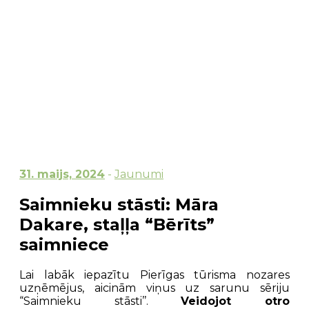
31. maijs, 2024
-
Jaunumi
Saimnieku stāsti: Māra
Dakare, staļļa “Bērīts”
saimniece
Lai labāk iepazītu Pierīgas tūrisma nozares
uzņēmējus, aicinām viņus uz sarunu sēriju
“Saimnieku stāsti’’.
Veidojot otro