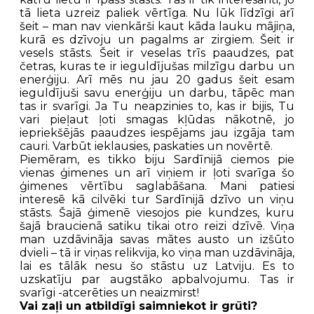
tā lieta uzreiz paliek vērtīga. Nu lūk līdzīgi arī
šeit – man nav vienkārši kaut kāda lauku mājiņa,
kurā es dzīvoju un pagalms ar zirgiem. Šeit ir
vesels stāsts. Šeit ir veselas trīs paaudzes, pat
četras, kuras te ir ieguldījušas milzīgu darbu un
enerģiju. Arī mēs nu jau 20 gadus šeit esam
ieguldījuši savu enerģiju un darbu, tāpēc man
tas ir svarīgi. Ja Tu neapzinies to, kas ir bijis, Tu
vari pieļaut ļoti smagas kļūdas nākotnē, jo
iepriekšējās paaudzes iespējams jau izgāja tam
cauri. Varbūt ieklausies, paskaties un novērtē.
Piemēram, es tikko biju Sardīnijā ciemos pie
vienas ģimenes un arī viņiem ir ļoti svarīga šo
ģimenes vērtību saglabāšana. Mani patiesi
interesē kā cilvēki tur Sardīnijā dzīvo un viņu
stāsts. Šajā ģimenē viesojos pie kundzes, kuru
šajā braucienā satiku tikai otro reizi dzīvē. Viņa
man uzdāvināja savas mātes austo un izšūto
dvieli – tā ir viņas relikvija, ko viņa man uzdāvināja,
lai es tālāk nesu šo stāstu uz Latviju. Es to
uzskatīju par augstāko apbalvojumu. Tas ir
svarīgi -atcerēties un neaizmirst!
Vai zaļi un atbildīgi saimniekot ir grūti?