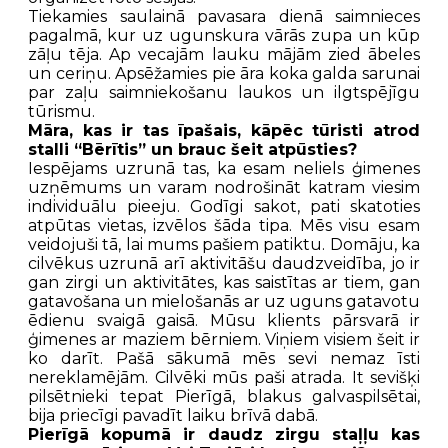
Tiekamies saulainā pavasara dienā saimnieces
pagalmā, kur uz ugunskura vārās zupa un kūp
zāļu tēja. Ap vecajām lauku mājām zied ābeles
un ceriņu. Apsēžamies pie āra koka galda sarunai
par zaļu saimniekošanu laukos un ilgtspējīgu
tūrismu.
Māra, kas ir tas īpašais, kāpēc tūristi atrod
stalli “Bērītis” un brauc šeit atpūsties?
Iespējams uzrunā tas, ka esam neliels ģimenes
uzņēmums un varam nodrošināt katram viesim
individuālu pieeju. Godīgi sakot, pati skatoties
atpūtas vietas, izvēlos šāda tipa. Mēs visu esam
veidojuši tā, lai mums pašiem patiktu. Domāju, ka
cilvēkus uzrunā arī aktivitāšu daudzveidība, jo ir
gan zirgi un aktivitātes, kas saistītas ar tiem, gan
gatavošana un mielošanās ar uz uguns gatavotu
ēdienu svaigā gaisā. Mūsu klients pārsvarā ir
ģimenes ar maziem bērniem. Viņiem visiem šeit ir
ko darīt. Pašā sākumā mēs sevi nemaz īsti
nereklamējām. Cilvēki mūs paši atrada. It sevišķi
pilsētnieki tepat Pierīgā, blakus galvaspilsētai,
bija priecīgi pavadīt laiku brīvā dabā.
Pierīgā kopumā ir daudz zirgu staļļu kas