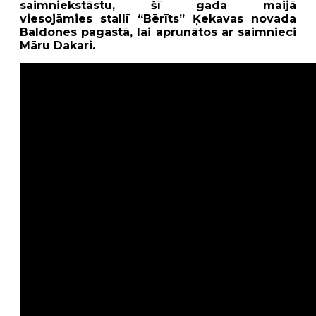
saimniekstāstu, šī gada maijā
viesojāmies stallī “Bērīts” Ķekavas novada
Baldones pagastā, lai aprunātos ar saimnieci
Māru Dakari.