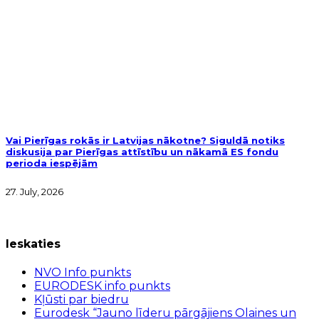
Vai Pierīgas rokās ir Latvijas nākotne? Siguldā notiks
diskusija par Pierīgas attīstību un nākamā ES fondu
perioda iespējām
27. July, 2026
Ieskaties
NVO Info punkts
EURODESK info punkts
Kļūsti par biedru
Eurodesk “Jauno līderu pārgājiens Olaines un