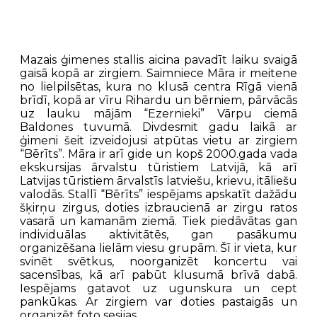
Mazais ģimenes stallis aicina pavadīt laiku svaigā
gaisā kopā ar zirgiem. Saimniece Māra ir meitene
no lielpilsētas, kura no klusā centra Rīgā vienā
brīdī, kopā ar vīru Rihardu un bērniem, pārvācās
uz lauku mājām “Ezernieki” Vārpu ciemā
Baldones tuvumā. Divdesmit gadu laikā ar
ģimeni šeit izveidojusi atpūtas vietu ar zirgiem
“Bērīts”. Māra ir arī gide un kopš 2000.gada vada
ekskursijas ārvalstu tūristiem Latvijā, kā arī
Latvijas tūristiem ārvalstīs latviešu, krievu, itāliešu
valodās. Stallī “Bērīts” iespējams apskatīt dažādu
šķirņu zirgus, doties izbraucienā ar zirgu ratos
vasarā un kamanām ziemā. Tiek piedāvātas gan
individuālas aktivitātēs, gan pasākumu
organizēšana lielām viesu grupām. Šī ir vieta, kur
svinēt svētkus, noorganizēt koncertu vai
sacensības, kā arī pabūt klusumā brīvā dabā.
Iespējams gatavot uz ugunskura un cept
pankūkas. Ar zirgiem var doties pastaigās un
organizēt foto sesijas.