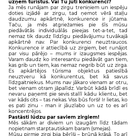
uzņem tūristus. Vai Tu jūti konkurenci?
Ja mēs runājam par zirgu treniņiem un iespēju
doties izjādē ar zirgu, tad ņemot vērā staļļu
daudzumu apkārtnē, konkurence ir jūtama.
Taču, ja mēs atgriežamies pie šīs mūsu
piedāvātās individuālās pieejas tet-a-tet, tad
nemaz tik daudz līdzīgu piedāvājumu tuvākajā
apkārtnē nav. Par konkurenci neuztraucos.
Konkurence ir attiecībā uz zirgiem, bet runājot
par visu pārējo – mums ir izaugsmes iespējas.
Varam daudz ko interesantu piedāvāt gan tiem,
kas grib un tiem, kas nemaz negrib būt uz zirga.
Es apkārtējos tūrisma objektus patiesībā
neuztveru kā konkurentus, bet kā savus
līdzgaitniekus. Mums nav jākaro vienam ar otru,
bet vienam otram jāpalīdz. Varbūt kādā brīdī es
nevaru paņemt pie sevis stallī kādu klientu, bet
var kāds cits – tas nekas. Viss būs forši! Ir lietas, ko
es pati zinu - man ir jāuzlabo un uz to es arī
koncentrējos.
Pastāsti lūdzu par saviem zirgiem!
Mēs sākām ar diviem un izaugām līdz tādam
nopietnam starptautiskam baram (smejas).
Mūsu pirmie zirgi bija bērīši – brūnā krāsā. To arī