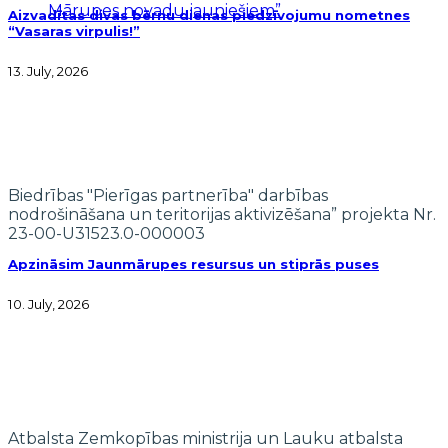
Mārupes novadu jauniešiem”
Aizvadītas divas bērnu dienas piedzīvojumu nometnes
“Vasaras virpulis!”
13. July, 2026
Biedrības "Pierīgas partnerība" darbības
nodrošināšana un teritorijas aktivizēšana” projekta Nr.
23-00-U31523.0-000003
Apzināsim Jaunmārupes resursus un stiprās puses
10. July, 2026
Atbalsta Zemkopības ministrija un Lauku atbalsta