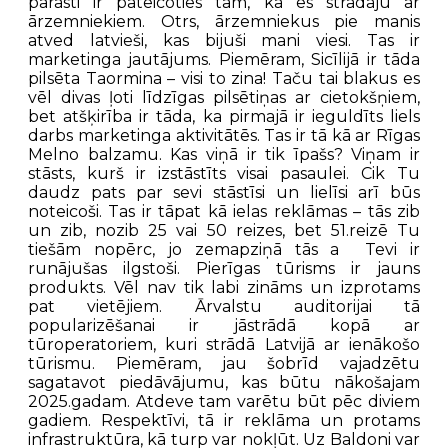
parasti ir pateicoties tam, ka es strādāju ar
ārzemniekiem. Otrs, ārzemniekus pie manis
atved latvieši, kas bijuši mani viesi. Tas ir
marketinga jautājums. Piemēram, Sicīlijā ir tāda
pilsēta Taormina – visi to zina! Taču tai blakus es
vēl divas ļoti līdzīgas pilsētiņas ar cietokšņiem,
bet atšķirība ir tāda, ka pirmajā ir ieguldīts liels
darbs marketinga aktivitātēs. Tas ir tā kā ar Rīgas
Melno balzamu. Kas viņā ir tik īpašs? Viņam ir
stāsts, kurš ir izstāstīts visai pasaulei. Cik Tu
daudz pats par sevi stāstīsi un lielīsi arī būs
noteicoši. Tas ir tāpat kā ielas reklāmas – tās zib
un zib, nozib 25 vai 50 reizes, bet 51.reizē Tu
tiešām nopērc, jo zemapziņā tās a Tevi ir
runājušas ilgstoši. Pierīgas tūrisms ir jauns
produkts. Vēl nav tik labi zināms un izprotams
pat vietējiem. Ārvalstu auditorijai tā
popularizēšanai ir jāstrādā kopā ar
tūroperatoriem, kuri strādā Latvijā ar ienākošo
tūrismu. Piemēram, jau šobrīd vajadzētu
sagatavot piedāvājumu, kas būtu nākošajam
2025.gadam. Atdeve tam varētu būt pēc diviem
gadiem. Respektīvi, tā ir reklāma un protams
infrastruktūra, kā turp var nokļūt. Uz Baldoni var