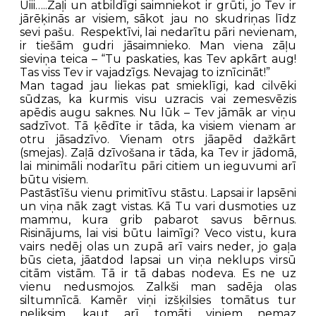
Uiii…..Zaļi un atbildīgi saimniekot ir grūti, jo Tev ir
jārēķinās ar visiem, sākot jau no skudriņas līdz
sevi pašu. Respektīvi, lai nedarītu pāri nevienam,
ir tiešām gudri jāsaimnieko. Man viena zāļu
sieviņa teica – “Tu paskaties, kas Tev apkārt aug!
Tas viss Tev ir vajadzīgs. Nevajag to iznīcināt!”
Man tagad jau liekas pat smieklīgi, kad cilvēki
sūdzas, ka kurmis visu uzracis vai zemesvēzis
apēdis augu saknes. Nu lūk – Tev jāmāk ar viņu
sadzīvot. Tā ķēdīte ir tāda, ka visiem vienam ar
otru jāsadzīvo. Vienam otrs jāapēd dažkārt
(smejas). Zaļā dzīvošana ir tāda, ka Tev ir jādomā,
lai minimāli nodarītu pāri citiem un ieguvumi arī
būtu visiem.
Pastāstīšu vienu primitīvu stāstu. Lapsai ir lapsēni
un viņa nāk zagt vistas. Kā Tu vari dusmoties uz
mammu, kura grib pabarot savus bērnus.
Risinājums, lai visi būtu laimīgi? Veco vistu, kura
vairs nedēj olas un zupā arī vairs neder, jo gaļa
būs cieta, jāatdod lapsai un viņa neklups virsū
citām vistām. Tā ir tā dabas nodeva. Es ne uz
vienu nedusmojos. Zalkši man sadēja olas
siltumnīcā. Kamēr viņi izšķilsies tomātus tur
neliksim, kaut arī tomāti viņiem nemaz