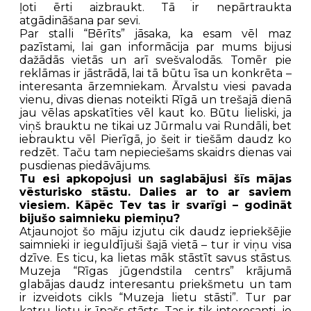
ļoti ērti aizbraukt. Tā ir nepārtraukta
atgādināšana par sevi.
Par stalli “Bērīts” jāsaka, ka esam vēl maz
pazīstami, lai gan informācija par mums bijusi
dažādās vietās un arī svešvalodās. Tomēr pie
reklāmas ir jāstrādā, lai tā būtu īsa un konkrēta –
interesanta ārzemniekam. Ārvalstu viesi pavada
vienu, divas dienas noteikti Rīgā un trešajā dienā
jau vēlas apskatīties vēl kaut ko. Būtu lieliski, ja
viņš brauktu ne tikai uz Jūrmalu vai Rundāli, bet
iebrauktu vēl Pierīgā, jo šeit ir tiešām daudz ko
redzēt. Taču tam nepieciešams skaidrs dienas vai
pusdienas piedāvājums.
Tu esi apkopojusi un saglabājusi šīs mājas
vēsturisko stāstu. Dalies ar to ar saviem
viesiem. Kāpēc Tev tas ir svarīgi – godināt
bijušo saimnieku piemiņu?
Atjaunojot šo māju izjutu cik daudz iepriekšējie
saimnieki ir ieguldījuši šajā vietā – tur ir viņu visa
dzīve. Es ticu, ka lietas māk stāstīt savus stāstus.
Muzeja “Rīgas jūgendstila centrs” krājumā
glabājas daudz interesantu priekšmetu un tam
ir izveidots cikls “Muzeja lietu stāsti”. Tur par
katru lietu ir īpašs stāsts. Tas ir tik interesanti, jo