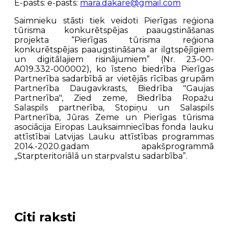
E-pasts: e-pasts:
mara.dakare@gmail.com
Saimnieku stāsti tiek veidoti Pierīgas reģiona
tūrisma konkurētspējas paaugstināšanas
projekta “Pierīgas tūrisma reģiona
konkurētspējas paaugstināšana ar ilgtspējīgiem
un digitālajiem risinājumiem” (Nr. 23-00-
A019.332-000002), ko īsteno biedrība Pierīgas
Partnerība sadarbībā ar vietējās rīcības grupām
Partnerība Daugavkrasts, Biedrība "Gaujas
Partnerība", Zied zeme, Biedrība Ropažu
Salaspils partnerība, Stopiņu un Salaspils
Partnerība, Jūras Zeme un Pierīgas tūrisma
asociācija Eiropas Lauksaimniecības fonda lauku
attīstībai Latvijas Lauku attīstības programmas
2014.-2020.gadam apakšprogrammā
„Starpteritoriālā un starpvalstu sadarbība”.
Citi raksti