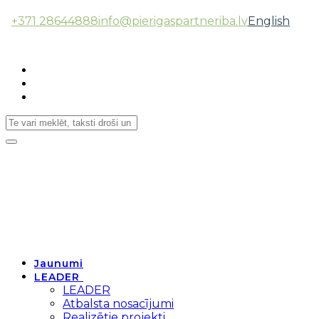
+371 28644888
info@pierigaspartneriba.lv
English
Follow Us:
Toggle
navigation
Jaunumi
LEADER
LEADER
Atbalsta nosacījumi
Realizētie projekti