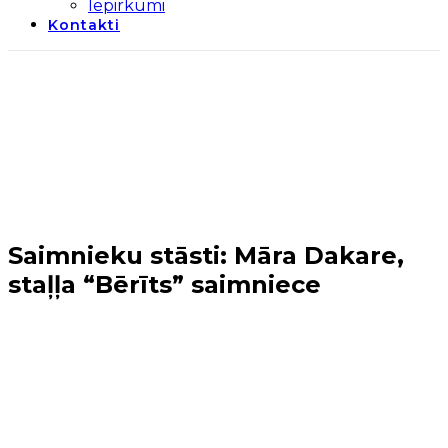
Iepirkumi
Kontakti
Saimnieku stāsti: Māra Dakare,
staļļa “Bērīts” saimniece
Sākums
→
Jaunumi
→
Saimnieku stāsti: Māra Dakare,
staļļa “Bērīts” saimniece