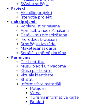
SVVA stratēģija
Projekti
Aktuālie projekti
Īstenotie projekti
Pakalpojumi
Kopienu stiprināšana
Apmācību nodrošināšana
Pasākumu organizēšana
Pieredzes braucieni
Stratēģijas izstrāde
Maketēšanas darbi
Sociālā uzņēmējdarbība
Par mums
Par biedrību
Mūsu biedri un Padome
Kļūsti par biedru
Vizuālā identitāte
Statūti
Informatīvie materiāli
Pētījumi
Video
Tūrisma informatīvā karte
Bukleti