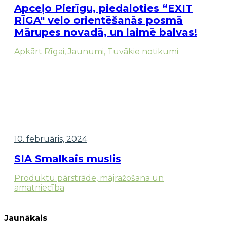
Apceļo Pierīgu, piedaloties “EXIT
RĪGA" velo orientēšanās posmā
Mārupes novadā, un laimē balvas!
Apkārt Rīgai
,
Jaunumi
,
Tuvākie notikumi
10. februāris, 2024
SIA Smalkais muslis
Produktu pārstrāde, mājražošana un
amatniecība
Jaunākais