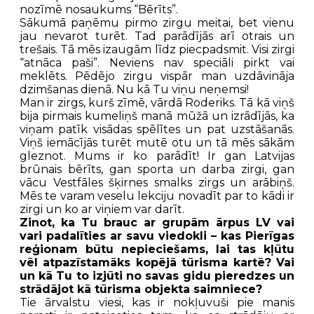
nozīmē nosaukums “Bērīts”.
Sākumā paņēmu pirmo zirgu meitai, bet vienu
jau nevarot turēt. Tad parādījās arī otrais un
trešais. Tā mēs izaugām līdz piecpadsmit. Visi zirgi
“atnāca paši”. Neviens nav speciāli pirkt vai
meklēts. Pēdējo zirgu vispār man uzdāvināja
dzimšanas dienā. Nu kā Tu viņu neņemsi!
Man ir zirgs, kurš zīmē, vārdā Roderiks. Tā kā viņš
bija pirmais kumeliņš manā mūžā un izrādījās, ka
viņam patīk visādas spēlītes un pat uzstāšanās.
Viņš iemācījās turēt mutē otu un tā mēs sākām
gleznot. Mums ir ko parādīt! Ir gan Latvijas
brūnais bērīts, gan sporta un darba zirgi, gan
vācu Vestfāles šķirnes smalks zirgs un arābiņš.
Mēs te varam veselu lekciju novadīt par to kādi ir
zirgi un ko ar viņiem var darīt.
Zinot, ka Tu brauc ar grupām ārpus LV vai
vari padalīties ar savu viedokli – kas Pierīgas
reģionam būtu nepieciešams, lai tas kļūtu
vēl atpazīstamāks kopējā tūrisma kartē? Vai
un kā Tu to izjūti no savas gidu pieredzes un
strādājot kā tūrisma objekta saimniece?
Tie ārvalstu viesi, kas ir nokļuvuši pie manis