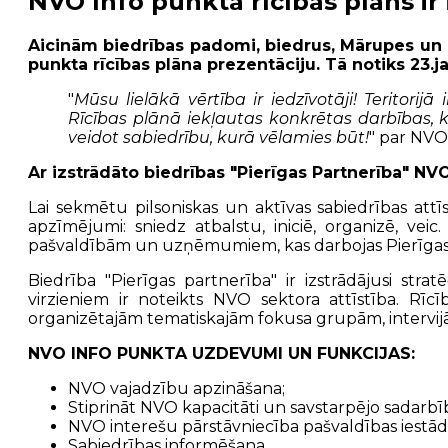
NVO Info punkta rīcības plāns ir
Aicinām biedrības padomi, biedrus, Mārupes un O
punkta rīcības plāna prezentāciju. Tā notiks 23.ja
"
Mūsu lielākā vērtība ir iedzīvotāji! Teritori
Rīcības plānā iekļautas konkrētas darbības, k
veidot sabiedrību, kurā vēlamies būt!
" par NVO
Ar izstrādāto
biedrības "Pierīgas Partnerība" NVO
Lai sekmētu pilsoniskas un aktīvas sabiedrības attī
apzīmējumi: sniedz atbalstu, iniciē, organizē, vei
pašvaldībām un uzņēmumiem, kas darbojas Pierīgas pa
Biedrība "Pierīgas partnerība" ir izstrādājusi stra
virzieniem ir noteikts NVO sektora attīstība. Rīcī
organizētajām tematiskajām fokusa grupām, intervij
NVO INFO PUNKTA UZDEVUMI UN FUNKCIJAS:
NVO vajadzību apzināšana;
Stiprināt NVO kapacitāti un savstarpējo sadarbī
NVO interešu pārstāvniecība pašvaldības iestād
Sabiedrības informēšana.