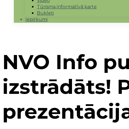
Video
Tūrisma informatīvā karte
Bukleti
Iepirkumi
NVO Info pun
izstrādāts! 
prezentāci