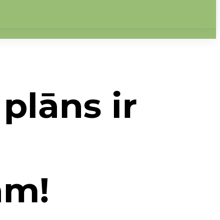
plāns ir
am!