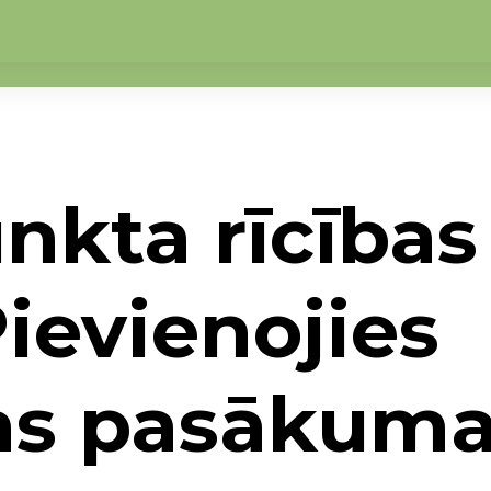
kta rīcības 
Pievienojies
jas pasākum