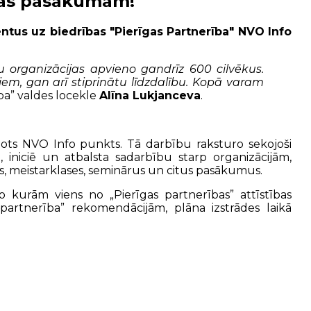
ijas pasākumam!
ntus uz biedrības "Pierīgas Partnerība" NVO Info
dru organizācijas apvieno gandrīz 600 cilvēkus.
iem, gan arī stiprinātu līdzdalību. Kopā varam
ba” valdes locekle
Alīna Lukjanceva
.
eidots NVO Info punkts. Tā darbību raksturo sekojoši
, iniciē un atbalsta sadarbību starp organizācijām,
s, meistarklases, seminārus un citus pasākumus.
 no kurām viens no „Pierīgas partnerības” attīstības
s partnerība” rekomendācijām, plāna izstrādes laikā