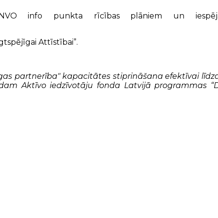
 NVO info punkta rīcības plāniem un iespē
tspējīgai Attīstībai”.
rīgas partnerība" kapacitātes stiprināšana efektīvai līd
dam Aktīvo iedzīvotāju fonda Latvijā programmas “De