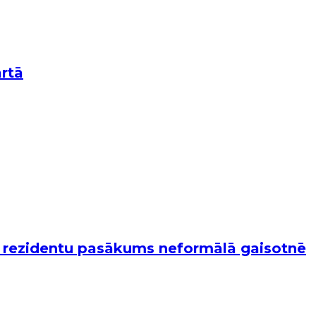
rtā
s" rezidentu pasākums neformālā gaisotnē