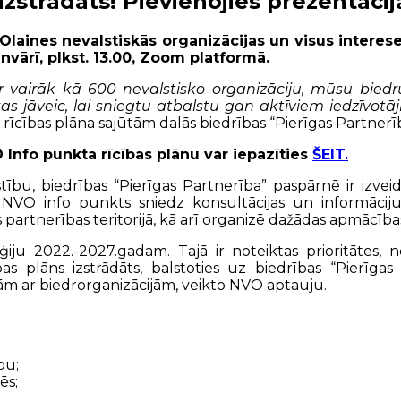
 izstrādāts! Pievienojies prezentāc
laines nevalstiskās organizācijas un visus interese
nvārī, plkst. 13.00, Zoom platformā.
jā ir vairāk kā 600 nevalstisko organizāciju, mūsu bie
as jāveic, lai sniegtu atbalstu gan aktīviem iedzīvotāj
 rīcības plāna sajūtām dalās biedrības “Pierīgas Partnerī
 Info punkta rīcības plānu var iepazīties
ŠEIT.
stību, biedrības “Pierīgas Partnerība” paspārnē ir izv
c. NVO info punkts sniedz konsultācijas un informāciju
rtnerības teritorijā, kā arī organizē dažādas apmācība
tēģiju 2022.-2027.gadam. Tajā ir noteiktas prioritātes,
bas plāns izstrādāts, balstoties uz biedrības “Pierīga
ām ar biedrorganizācijām, veikto NVO aptauju.
bu;
ēs;