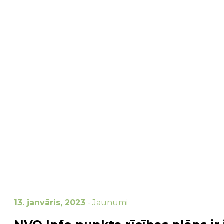
Sākums
→
Jaunumi
→
NVO Info punkta rīcības p
13. janvāris, 2023
-
Jaunumi