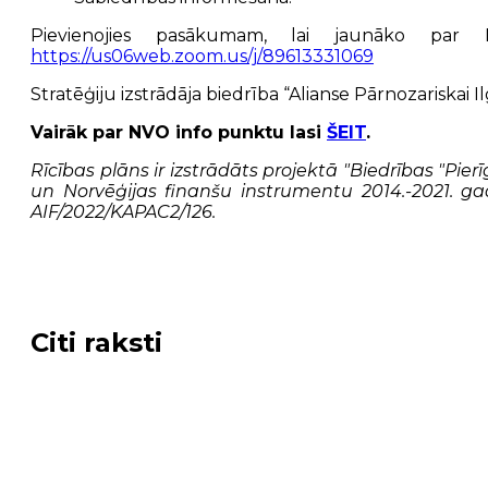
Pievienojies pasākumam, lai jaunāko par
https://us06web.zoom.us/j/89613331069
Stratēģiju izstrādāja biedrība “Alianse Pārnozariskai Ilg
Vairāk par NVO info punktu lasi
ŠEIT
.
Rīcības plāns ir izstrādāts projektā "Biedrības "Pie
un Norvēģijas finanšu instrumentu 2014.-2021. ga
AIF/2022/KAPAC2/126.
Citi raksti