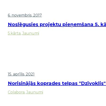
6. novembris, 2017
Noslēgusies projektu pieņemšana 5. kā
5.kārta
,
Jaunumi
15. aprīlis, 2021
Norisinājās koprades telpas "Dzīvokli
Colabora
,
Jaunumi