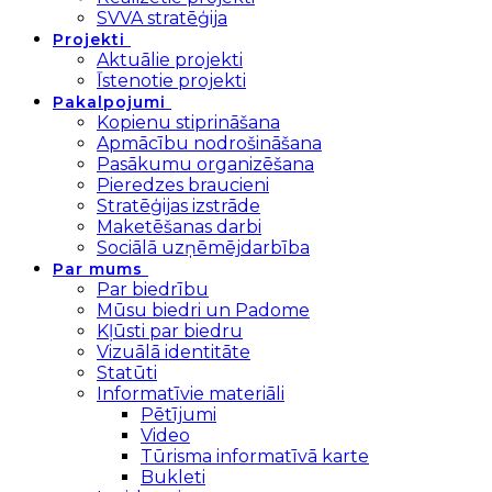
SVVA stratēģija
Projekti
Aktuālie projekti
Īstenotie projekti
Pakalpojumi
Kopienu stiprināšana
Apmācību nodrošināšana
Pasākumu organizēšana
Pieredzes braucieni
Stratēģijas izstrāde
Maketēšanas darbi
Sociālā uzņēmējdarbība
Par mums
Par biedrību
Mūsu biedri un Padome
Kļūsti par biedru
Vizuālā identitāte
Statūti
Informatīvie materiāli
Pētījumi
Video
Tūrisma informatīvā karte
Bukleti