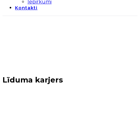
Iepirkumi
Kontakti
Līduma karjers
Sākums
→
Realizētie projekti
→
Sabiedriskā labuma
projekti (2014-2020)
→
Teritorijas nozīmīgie
projekti
→
Līduma karjers