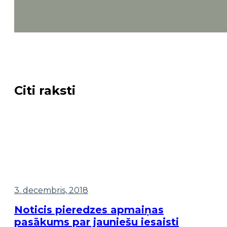
Citi raksti
3. decembris, 2018
Noticis pieredzes apmaiņas
pasākums par jauniešu iesaisti