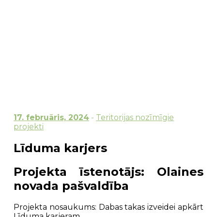
17. februāris, 2024
-
Teritorijas nozīmīgie
projekti
Līduma karjers
Projekta īstenotājs: Olaines
novada pašvaldība
Projekta nosaukums:
Dabas takas izveidei apkārt
Līduma karjeram