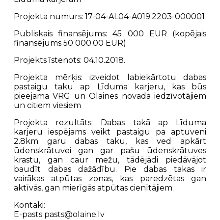
Projekta numurs:
17-04-AL04-A019.2203-000001
Publiskais finansējums:
45 000 EUR (kopējais
finansējums 50 000.00 EUR)
Projekts īstenots:
04.10.2018.
Projekta mērķis:
izveidot labiekārtotu dabas
pastaigu taku ap Līduma karjeru, kas būs
pieejama VRG un Olaines novada iedzīvotājiem
un citiem viesiem
Projekta rezultāts:
Dabas takā ap Līduma
karjeru iespējams veikt pastaigu pa aptuveni
2.8km garu dabas taku, kas ved apkārt
ūdenskrātuvei gan gar pašu ūdenskrātuves
krastu, gan caur mežu, tādējādi piedāvājot
baudīt dabas dažādību. Pie dabas takas ir
vairākas atpūtas zonas, kas paredzētas gan
aktīvās, gan mierīgās atpūtas cienītājiem.
Kontaki:
E-pasts pasts@olaine.lv