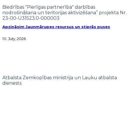
Biedrības "Pierīgas partnerība" darbības
nodrošināšana un teritorijas aktivizēšana” projekta Nr.
23-00-U31523.0-000003
Apzināsim Jaunmārupes resursus un stiprās puses
10. July, 2026
Atbalsta Zemkopības ministrija un Lauku atbalsta
dienests
© 2022 biedrība "Pierīgas partnerība"
Mājaslapas izstrādi finansē Islande, Lihtenšteina un Norvēģija EEZ un
Norvēģijas grantu programmas “Aktīvo iedzīvotāju fonds” ietvaros.