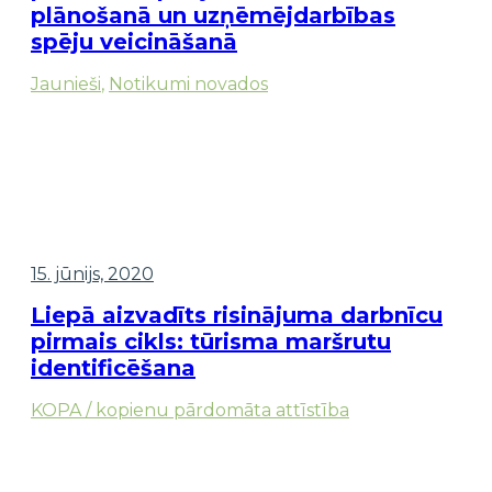
plānošanā un uzņēmējdarbības
spēju veicināšanā
Jaunieši
,
Notikumi novados
15. jūnijs, 2020
Liepā aizvadīts risinājuma darbnīcu
pirmais cikls: tūrisma maršrutu
identificēšana
KOPA / kopienu pārdomāta attīstība