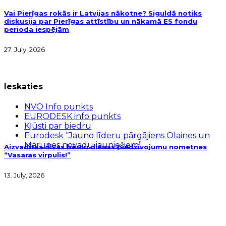
Vai Pierīgas rokās ir Latvijas nākotne? Siguldā notiks
diskusija par Pierīgas attīstību un nākamā ES fondu
perioda iespējām
27. July, 2026
Ieskaties
NVO Info punkts
EURODESK info punkts
Kļūsti par biedru
Eurodesk “Jauno līderu pārgājiens Olaines un
Mārupes novadu jauniešiem”
Aizvadītas divas bērnu dienas piedzīvojumu nometnes
“Vasaras virpulis!”
13. July, 2026