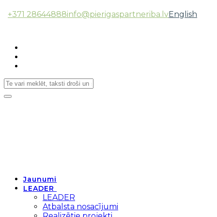
+371 28644888
info@pierigaspartneriba.lv
English
Follow Us:
Toggle
navigation
Jaunumi
LEADER
LEADER
Atbalsta nosacījumi
Realizētie projekti