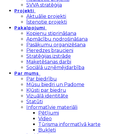
SVVA stratēģija
Projekti
Aktuālie projekti
Īstenotie projekti
Pakalpojumi
Kopienu stiprināšana
Apmācību nodrošināšana
Pasākumu organizēšana
Pieredzes braucieni
Stratēģijas izstrāde
Maketēšanas darbi
Sociālā uzņēmējdarbība
Par mums
Par biedrību
Mūsu biedri un Padome
Kļūsti par biedru
Vizuālā identitāte
Statūti
Informatīvie materiāli
Pētījumi
Video
Tūrisma informatīvā karte
Bukleti