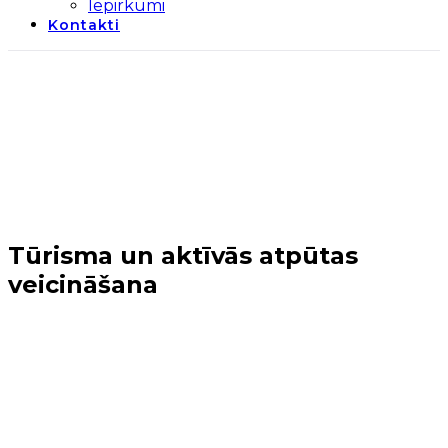
Iepirkumi
Kontakti
Tūrisma un aktīvās atpūtas
veicināšana
Sākums
→
Realizētie projekti
→
Uzņēmējdarbības
projekti (2014-2020)
→
Tūrisma un aktīvās atpūtas
veicināšana