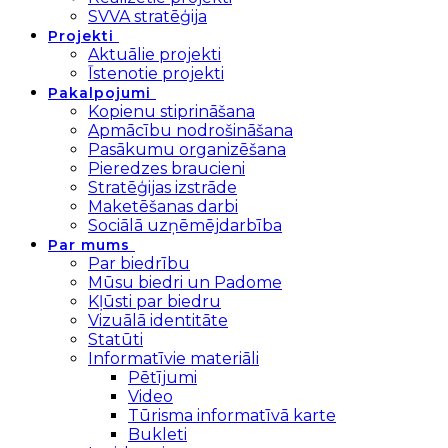
SVVA stratēģija
Projekti
Aktuālie projekti
Īstenotie projekti
Pakalpojumi
Kopienu stiprināšana
Apmācību nodrošināšana
Pasākumu organizēšana
Pieredzes braucieni
Stratēģijas izstrāde
Maketēšanas darbi
Sociālā uzņēmējdarbība
Par mums
Par biedrību
Mūsu biedri un Padome
Kļūsti par biedru
Vizuālā identitāte
Statūti
Informatīvie materiāli
Pētījumi
Video
Tūrisma informatīvā karte
Bukleti