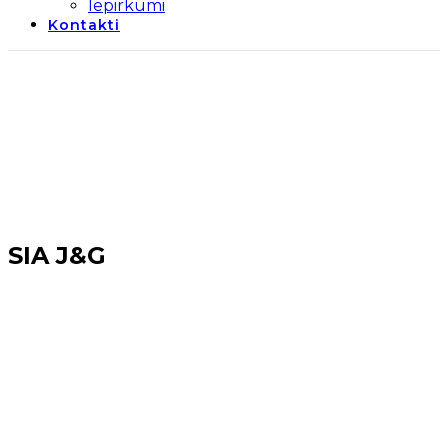
Iepirkumi
Kontakti
SIA J&G
Sākums
→
Realizētie projekti
→
Uzņēmējdarbības
projekti (2014-2020)
→
Tūrisma un aktīvās atpūtas
veicināšana
→
SIA J&G