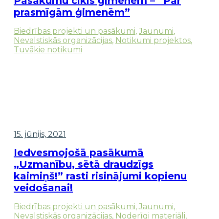
Pasākumu cikls ģimenēm – “Par
prasmīgām ģimenēm”
Biedrības projekti un pasākumi
,
Jaunumi
,
Nevalstiskās organizācijas
,
Notikumi projektos
,
Tuvākie notikumi
15. jūnijs, 2021
Iedvesmojošā pasākumā
„Uzmanību, sētā draudzīgs
kaimiņš!” rasti risinājumi kopienu
veidošanai!
Biedrības projekti un pasākumi
,
Jaunumi
,
Nevalstiskās organizācijas
,
Noderīgi materiāli
,