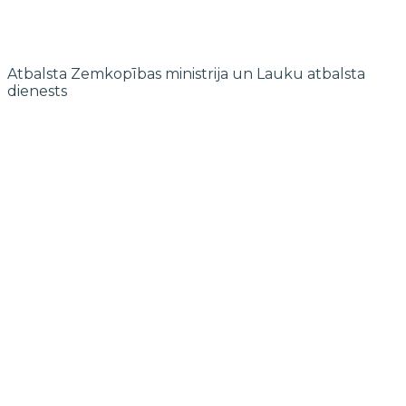
Atbalsta Zemkopības ministrija un Lauku atbalsta
dienests
© 2022 biedrība "Pierīgas partnerība"
Mājaslapas izstrādi finansē Islande, Lihtenšteina un Norvēģija EEZ un
Norvēģijas grantu programmas “Aktīvo iedzīvotāju fonds” ietvaros.