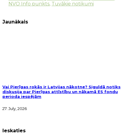
NVO Info punkts
,
Tuvākie notikumi
Jaunākais
Vai Pierīgas rokās ir Latvijas nākotne? Siguldā notiks
diskusija par Pierīgas attīstību un nākamā ES fondu
perioda iespējām
27. July, 2026
Ieskaties