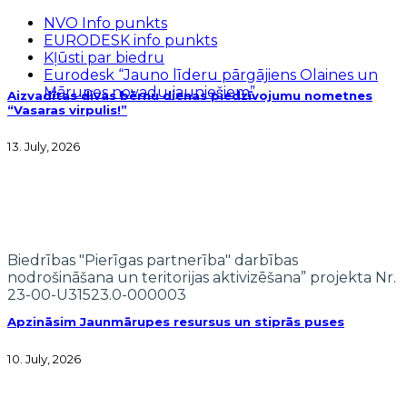
NVO Info punkts
EURODESK info punkts
Kļūsti par biedru
Eurodesk “Jauno līderu pārgājiens Olaines un
Mārupes novadu jauniešiem”
Aizvadītas divas bērnu dienas piedzīvojumu nometnes
“Vasaras virpulis!”
13. July, 2026
Biedrības "Pierīgas partnerība" darbības
nodrošināšana un teritorijas aktivizēšana” projekta Nr.
23-00-U31523.0-000003
Apzināsim Jaunmārupes resursus un stiprās puses
10. July, 2026