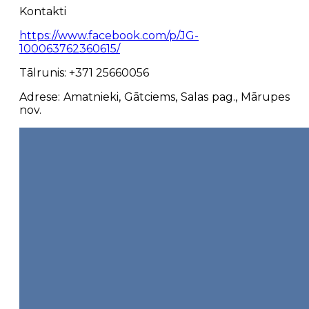
Kontakti
https://www.facebook.com/p/JG-
100063762360615/
Tālrunis: +371 25660056
Adrese: Amatnieki, Gātciems, Salas pag., Mārupes
nov.