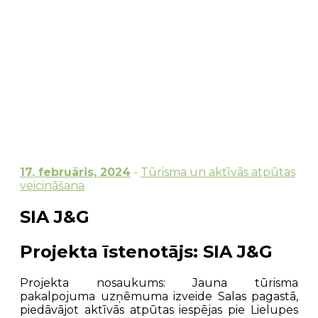
17. februāris, 2024
-
Tūrisma un aktīvās atpūtas
veicināšana
SIA J&G
Projekta īstenotājs: SIA J&G
Projekta nosaukums:
Jauna tūrisma
pakalpojuma uzņēmuma izveide Salas pagastā,
piedāvājot aktīvās atpūtas iespējas pie Lielupes