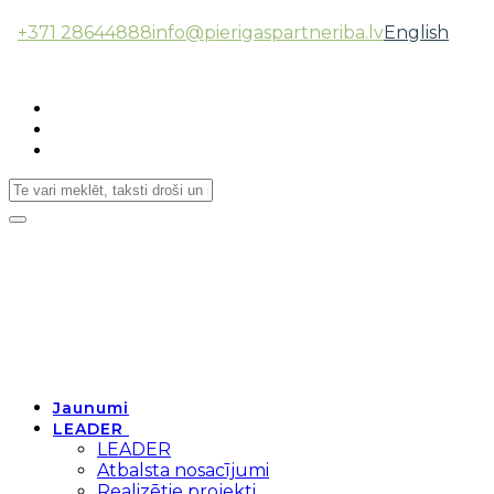
+371 28644888
info@pierigaspartneriba.lv
English
Follow Us:
Toggle
navigation
Jaunumi
LEADER
LEADER
Atbalsta nosacījumi
Realizētie projekti