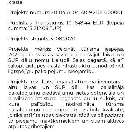
krasta
Projekta numurs:
20-04-AL04-A019.2101-000001
Publiskais finansējums:
10 648.44 EUR (kopējā
summa: 15 212.06 EUR)
Projekts īstenots:
31.08.2020.
Projekta mērķis:
Veicināt tūrisma iespējas,
2020.gada vasaras sezonā piedāvājot laivu un
SUP dēļu nomu Lielupē, Salas pagastā, kā arī
sakopt Lielupes krasta infrastruktūru, nodrošinot
ilgtspējīgu pakalpojumu pieejamību.
Projekta rezultāts:
Iegādāts tūrisma inventārs -
airu laivas un SUP dēļi, kas palielināja
pakalpojumu piedāvājumu vietas potenciāla un
pievilcības attīstībai. Iegādāts dūņu sūknis, ar
kura palīdzību nodrošināta tūrisma
pakalpojumu pieejamība un uzlabota kvalitāte,
jo tika attīrīta upes piekraste, tādā veidā padarot
to pieejamu makšķerniekiem un citiem aktīvās
atpūtas gribētājiem.