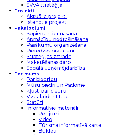
SVVA stratēģija
Projekti
Aktuālie projekti
Īstenotie projekti
Pakalpojumi
Kopienu stiprināšana
Apmācību nodrošināšana
Pasākumu organizēšana
Pieredzes braucieni
Stratēģijas izstrāde
Maketēšanas darbi
Sociālā uzņēmējdarbība
Par mums
Par biedrību
Mūsu biedri un Padome
Kļūsti par biedru
Vizuālā identitāte
Statūti
Informatīvie materiāli
Pētījumi
Video
Tūrisma informatīvā karte
Bukleti