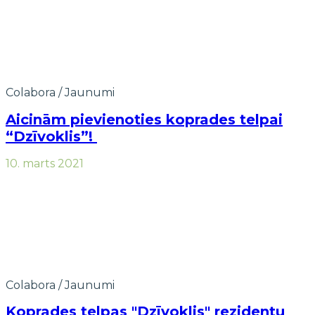
Colabora
/
Jaunumi
Aicinām pievienoties koprades telpai
“Dzīvoklis”!
10. marts 2021
Colabora
/
Jaunumi
Koprades telpas "Dzīvoklis" rezidentu