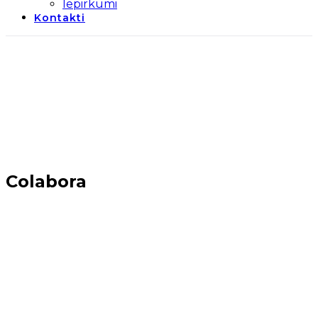
Iepirkumi
Kontakti
Colabora
Sākums
→
LEADER sadarbība
→
Colabora