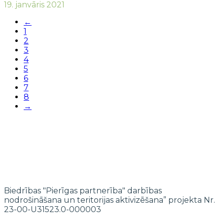
19. janvāris 2021
←
1
2
3
4
5
6
7
8
→
Biedrības "Pierīgas partnerība" darbības
nodrošināšana un teritorijas aktivizēšana” projekta Nr.
23-00-U31523.0-000003