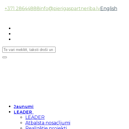
+371 28644888
info@pierigaspartneriba.lv
English
Follow Us:
Toggle
navigation
Jaunumi
LEADER
LEADER
Atbalsta nosacījumi
Realizētie projekti