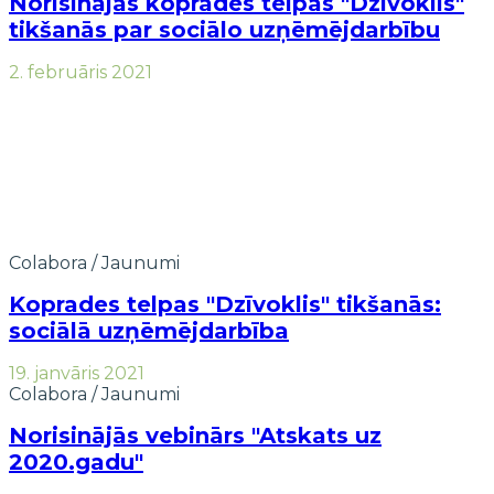
Norisinājās koprades telpas "Dzīvoklis"
tikšanās par sociālo uzņēmējdarbību
2. februāris 2021
Colabora
/
Jaunumi
Koprades telpas "Dzīvoklis" tikšanās:
sociālā uzņēmējdarbība
19. janvāris 2021
Colabora
/
Jaunumi
Norisinājās vebinārs "Atskats uz
2020.gadu"