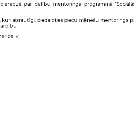
avā pieredzē par dalību mentoringa programmā “Sociāl
, kuri aizrautīgi, piedaloties piecu mēnešu mentoringa p
darbību.
neriba.lv