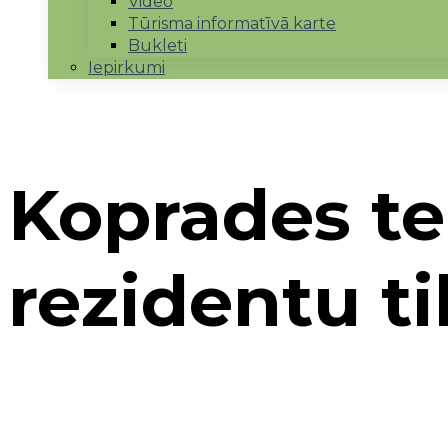
Video
Tūrisma informatīvā karte
Bukleti
Iepirkumi
Koprades te
rezidentu t
Sākums
→
LEADER sadarbība
→
Colabora
→
Kop