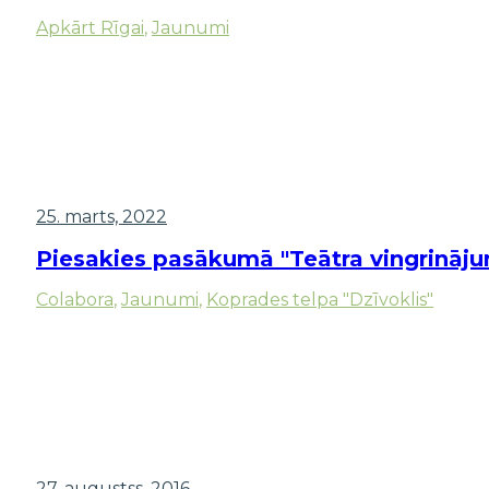
Apkārt Rīgai
,
Jaunumi
25. marts, 2022
Piesakies pasākumā "Teātra vingrinājum
Colabora
,
Jaunumi
,
Koprades telpa "Dzīvoklis"
27. augustss, 2016