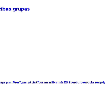
cības grupas
usija par Pierīgas attīstību un nākamā ES fondu perioda iesp