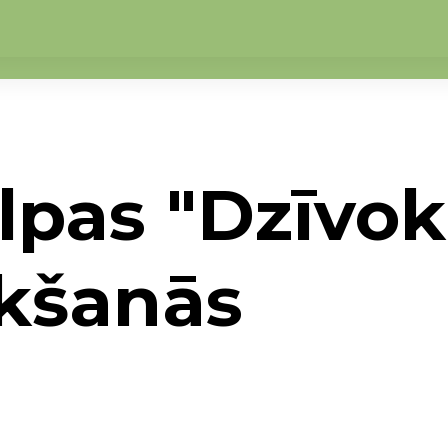
lpas "Dzīvokl
ikšanās
rades telpas "Dzīvoklis" rezidentu tikšanās