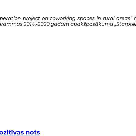
eration project on coworking spaces in rural areas” 
programmas 2014.-2020.gadam apakšpasākuma „Starpterit
ozitīvas nots