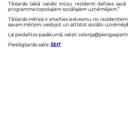
Tikšanās laikā vairāki mūsu rezidenti dalīsies s
programma topošajiem sociālajiem uzņēmējiem.”
Tikšanās mērķis ir smelties iedvesmu no rezidentiem
savam mērķim, veidojot un attīstot sociālo uzņēmēj
Lai piedalītos pasākumā, raksti: valerija@pierigaspart
Pieslēgšanās saite:
ŠEIT