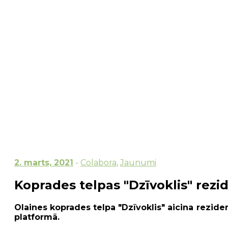
2. marts, 2021
-
Colabora
,
Jaunumi
Koprades telpas "Dzīvoklis" rezi
Olaines koprades telpa "Dzīvoklis" aicina rezide
platformā.