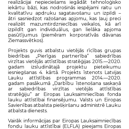
realizācijai nepieciešams iegādāt tehnoloģisko
iekārtu bāzi, kas nodrošinās iespējami raitu un
kvalitatīvu apdruku sagatavošanu un izpildi –
ātri sasniedzot ražošanas apjomu, kas ļauj preci
realizēt mazumtirdzniecības veikalos, kā arī
izpildīt gan individuālus, gan lielāka apjoma
pasūtījumus (piemēram korporatīvās dāvanas
Ziemassvētkos).
Projekts guvis atbalstu vietējās rīcības grupas
biedrības „Pierīgas partnerība” sabiedrības
virzītas vietējās attīstības stratēģijas 2015.—2020.
gadam izsludinātajā projektu pieteikumu
iesniegšanas 4. kārtā. Projekts īstenots Latvijas
Lauku attīstības programmas 2014.—2020.
gadam pasākumā „Darbību īstenošana saskaņā
ar sabiedrības virzītas vietējās attīstības
stratēģiju” ar Eiropas Lauksaimniecības fonda
lauku attīstībai finansējumu. Valsts un Eiropas
Savienības atbalsta piešķiršanu administrē Lauku
atbalsta dienests.
Vairāk informācijas par Eiropas Lauksaimniecības
fondu lauku attīstībai (ELFLA) pieejams Eiropas