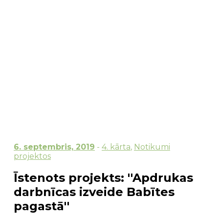
6. septembris, 2019
-
4. kārta
,
Notikumi
projektos
Īstenots projekts: ''Apdrukas
darbnīcas izveide Babītes
pagastā''