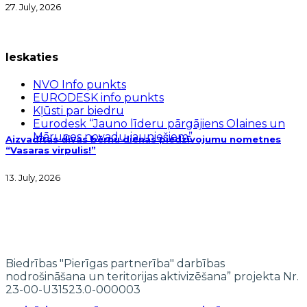
27. July, 2026
Ieskaties
NVO Info punkts
EURODESK info punkts
Kļūsti par biedru
Eurodesk “Jauno līderu pārgājiens Olaines un
Mārupes novadu jauniešiem”
Aizvadītas divas bērnu dienas piedzīvojumu nometnes
“Vasaras virpulis!”
13. July, 2026
Biedrības "Pierīgas partnerība" darbības
nodrošināšana un teritorijas aktivizēšana” projekta Nr.
23-00-U31523.0-000003