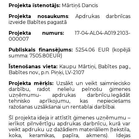
Projekta īstenotājs:
Mārtiņš Dancis
Projekta nosaukums
: Apdrukas darbnīcas
izveide Babītes pagastā
Projekta numurs:
17-04-AL04-A019.2103-
000007
Publiskais finansējums:
5254.06
EUR (kopējā
summa: 7505.80EUR)
Īstenošanas vieta:
Kaupu Mārtiņi, Babītes pag.,
Babītes nov., p.n. Piņķi, LV-2107
Projekta mērķis:
Uzsākt un veikt saimniecisko
darbību, radot nelielu pelnošu ģimenes
uzņēmumu- apdrukas darbnīcu.Iegādāt
tehnisko aprīkojumu, kas nepieciešams
ražošanas uzsākšanai un rentablai darbībai.
Šī projekta ideja ir attīstīt ģimenes uzņēmumu –
ierīkot pilnvērtīgu apdrukas darbnīcu, kurā var
veikt apdruku uz dažādiem materiāliem (tekstila,
koka, keramikas, papīra, akmens). Idejas