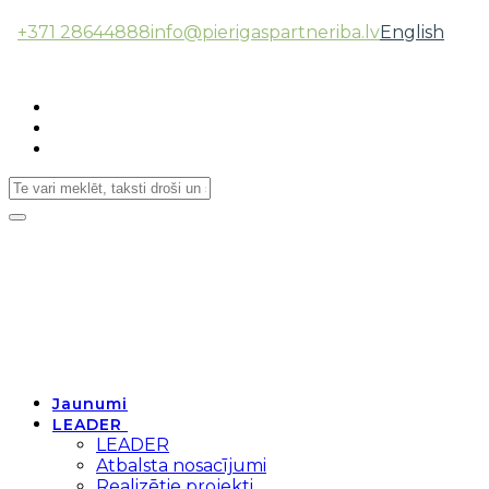
+371 28644888
info@pierigaspartneriba.lv
English
Follow Us:
Toggle
navigation
Jaunumi
LEADER
LEADER
Atbalsta nosacījumi
Realizētie projekti