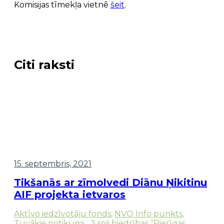
Komisijas tīmekļa vietnē
šeit
.
Citi raksti
15. septembris, 2021
Tikšanās ar zīmolvedi Diānu Ņikitinu
AIF projekta ietvaros
Aktīvo iedzīvotāju fonds
,
NVO Info punkts
,
Tuvākie notikumi
,
„3 soļi biedrības “Pierīgas