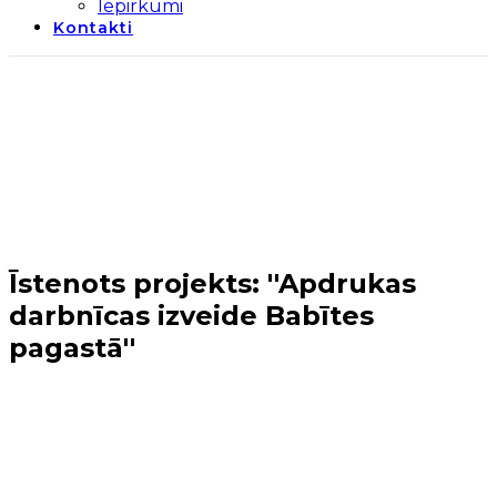
Iepirkumi
Kontakti
Īstenots projekts: ''Apdrukas
darbnīcas izveide Babītes
pagastā''
Sākums
→
Periods 2014-2020
→
4. kārta
→
Īstenots
projekts: ''Apdrukas darbnīcas izveide Babītes
pagastā''