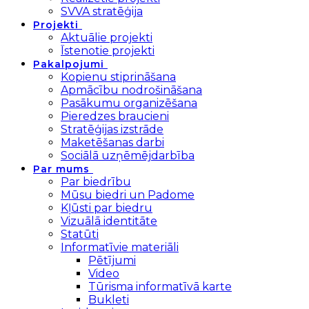
SVVA stratēģija
Projekti
Aktuālie projekti
Īstenotie projekti
Pakalpojumi
Kopienu stiprināšana
Apmācību nodrošināšana
Pasākumu organizēšana
Pieredzes braucieni
Stratēģijas izstrāde
Maketēšanas darbi
Sociālā uzņēmējdarbība
Par mums
Par biedrību
Mūsu biedri un Padome
Kļūsti par biedru
Vizuālā identitāte
Statūti
Informatīvie materiāli
Pētījumi
Video
Tūrisma informatīvā karte
Bukleti