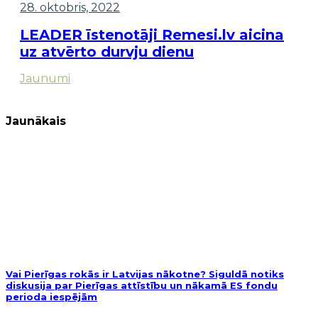
28. oktobris, 2022
LEADER īstenotāji Remesi.lv aicina
uz atvērto durvju dienu
Jaunumi
Jaunākais
Vai Pierīgas rokās ir Latvijas nākotne? Siguldā notiks
diskusija par Pierīgas attīstību un nākamā ES fondu
perioda iespējām