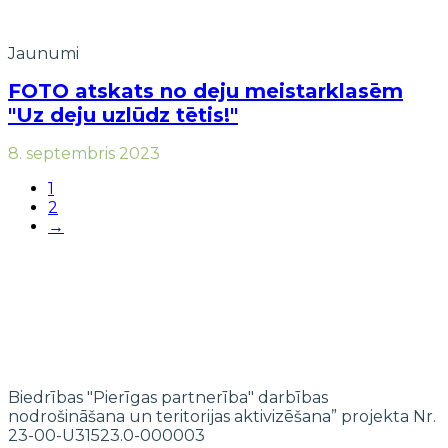
Jaunumi
FOTO atskats no deju meistarklasēm
"Uz deju uzlūdz tētis!"
8. septembris 2023
1
2
→
Biedrības "Pierīgas partnerība" darbības
nodrošināšana un teritorijas aktivizēšana” projekta Nr.
23-00-U31523.0-000003