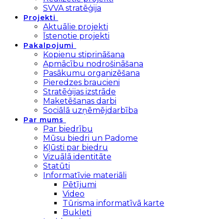
SVVA stratēģija
Projekti
Aktuālie projekti
Īstenotie projekti
Pakalpojumi
Kopienu stiprināšana
Apmācību nodrošināšana
Pasākumu organizēšana
Pieredzes braucieni
Stratēģijas izstrāde
Maketēšanas darbi
Sociālā uzņēmējdarbība
Par mums
Par biedrību
Mūsu biedri un Padome
Kļūsti par biedru
Vizuālā identitāte
Statūti
Informatīvie materiāli
Pētījumi
Video
Tūrisma informatīvā karte
Bukleti