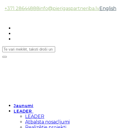
+371 28644888
info@pierigaspartneriba.lv
English
Follow Us:
Toggle
navigation
Jaunumi
LEADER
LEADER
Atbalsta nosacījumi
Realizētie projekti