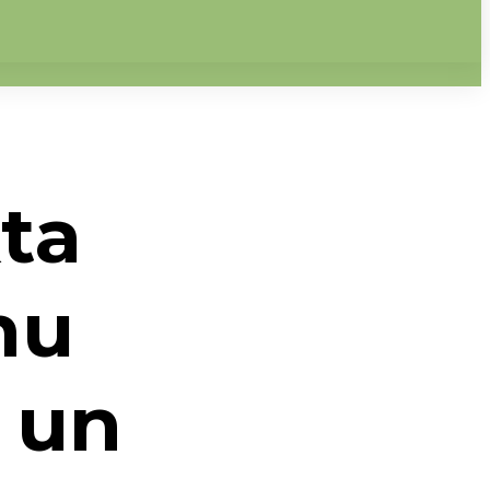
kta
mu
s un