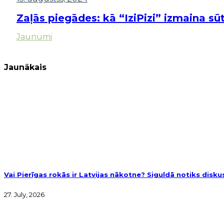
Zaļās piegādes: kā “IziPizi” izmaina s
Jaunumi
Jaunākais
Vai Pierīgas rokās ir Latvijas nākotne? Siguldā notiks disk
27. July, 2026