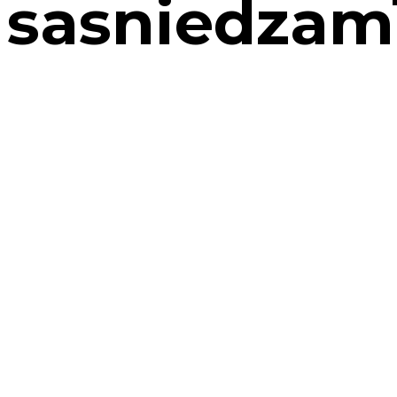
sasniedzamī
Sākums
→
Periods 2014-2020
→
5.kārta
→
Īsteno