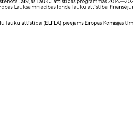
s īstenots Latvijas Lauku attīstības programmas 2014.—
r Eiropas Lauksaimniecības fonda lauku attīstībai finansē
du lauku attīstībai (ELFLA) pieejams Eiropas Komisijas tī