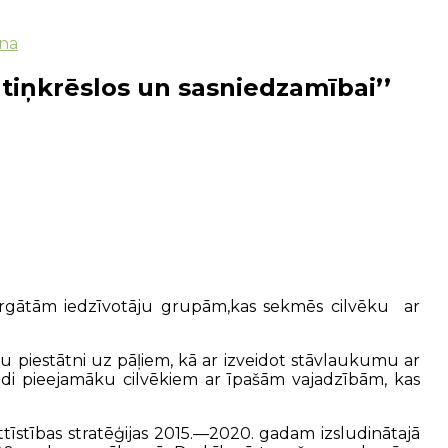
ana
tiņkrēslos un sasniedzamībai’’
sargātām iedzīvotāju grupām,kas sekmēs cilvēku ar
vu piestātni uz pāļiem, kā ar izveidot stāvlaukumu ar
idi pieejamāku cilvēkiem ar īpašām vajadzībām, kas
attīstības stratēģijas 2015.—2020. gadam izsludinātajā