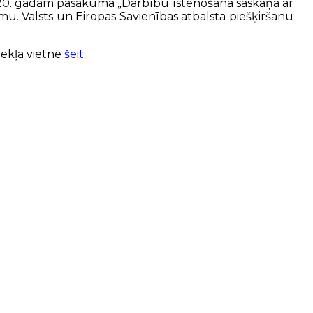
2020. gadam pasākumā „Darbību īstenošana saskaņā ar
jumu. Valsts un Eiropas Savienības atbalsta piešķiršanu
mekļa vietnē
šeit
.