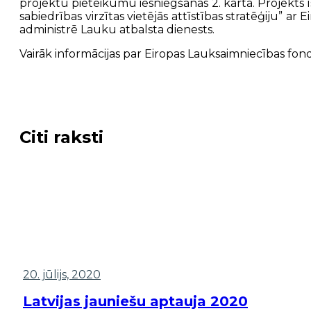
projektu pieteikumu iesniegšanas 2. kārtā. Projekt
sabiedrības virzītas vietējās attīstības stratēģiju” a
administrē Lauku atbalsta dienests.
Vairāk informācijas par Eiropas Lauksaimniecības fon
Citi raksti
20. jūlijs, 2020
Latvijas jauniešu aptauja 2020