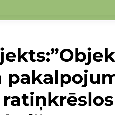
ojekts:”Obje
a pakalpoju
 ratiņkrēslo