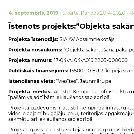
4. septembris, 2019
-
5.kārta
,
Periods 2014-2020
-
R
Īstenots projekts:”Objekta sakā
Projekta īstenotājs:
SIA AV Apsaimniekotājs
Projekta nosaukums:
”Objekta sakārtošana pakalpoj
Projekta numurs:
17-04-AL04-A019.2205-000009
Publiskais finansējums:
13500,00 EUR (kopējā sum
Īstenošanas vieta:
”Viesītes”, Jaunmārupe
Projekta mērķis:
Attīstīt Kempinga infrastruktūr
īpašām vajadzībām iekļaušanos sabiedrībā.
Projekta uzdevums ir attīstīt kempinga infrastruktūr
vides pieejamību,gājēju ceļu, teritorijas apgaism
sekmētu arī iekļaušanos sabiedrībā.
Projekts guvis atbalstu vietējās rīcības grupas biedr