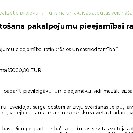
ealizētie projekti → Tūrisma un aktīvās atpūtas veicināš
rtošana pakalpojumu pieejamībai ra
umu pieejamībai ratiņkrēslos un sasniedzamībai’’
ma:15000,00 EUR)
u, padarīt pievilcīgāku un pieejamāku vidi mazāk aiz
u, izveidojot sarga posteni ar zivju svēršanas telpu, lai
ojumu, volejbola laukumu un ugunskura vietas.Padarīt v
ības „Pierīgas partnerība” sabiedrības virzītas vietējās 