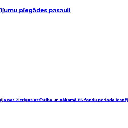
ūtījumu piegādes pasauli
usija par Pierīgas attīstību un nākamā ES fondu perioda iesp