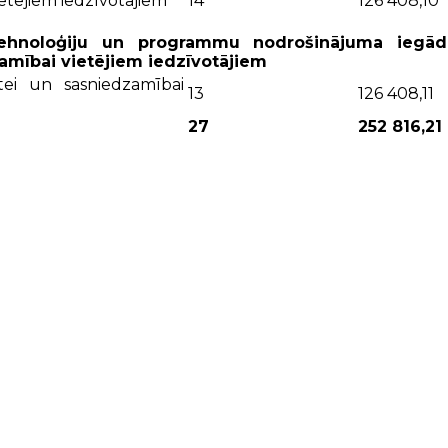
ietējiem iedzīvotājiem
14
126 408,10
s tehnoloģiju un programmu nodrošinājuma iegād
zamībai vietējiem iedzīvotājiem
ātei un sasniedzamībai
13
126 408,11
27
252 816,21