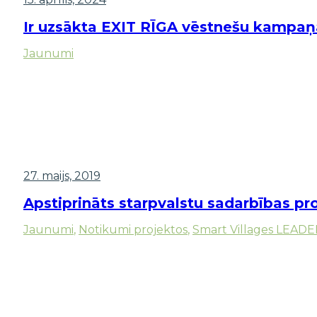
Ir uzsākta EXIT RĪGA vēstnešu kampaņ
Jaunumi
27. maijs, 2019
Apstiprināts starpvalstu sadarbības p
Jaunumi
,
Notikumi projektos
,
Smart Villages LEAD