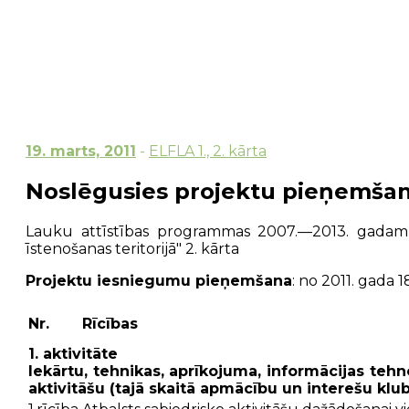
19. marts, 2011
-
ELFLA 1., 2. kārta
Noslēgusies projektu pieņemšan
Lauku attīstības programmas 2007.—2013. gadam p
īstenošanas teritorijā" 2. kārta
Projektu iesniegumu pieņemšana
: no 2011. gada 
Nr.
Rīcības
1. aktivitāte
Iekārtu, tehnikas, aprīkojuma, informācijas te
aktivitāšu (tajā skaitā apmācību un interešu klub