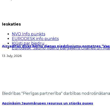
Ieskaties
NVO Info punkts
EURODESK info punkts
Kļūsti par biedru
Aizvadītas divas bērnu dienas piedzīvojumu nometnes “Vasar
Eurodesk “Jauno līderu pārgājiens Olaines un M
13. July, 2026
Biedrības "Pierīgas partnerība" darbības nodrošināšana
Apzināsim Jaunmārupes resursus un stiprās puses