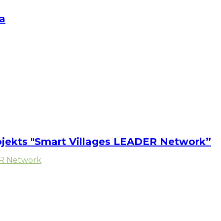
a
rojekts "Smart Villages LEADER Network”
ER Network