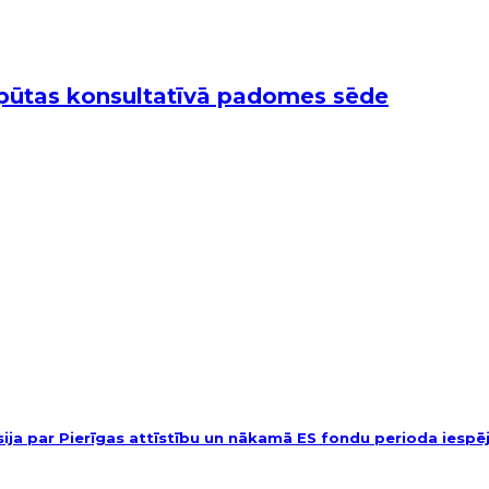
atpūtas konsultatīvā padomes sēde
usija par Pierīgas attīstību un nākamā ES fondu perioda iesp