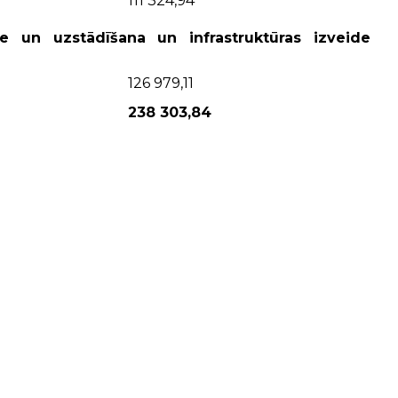
111 324,94
e un uzstādīšana un infrastruktūras izveide
126 979,11
238 303,84