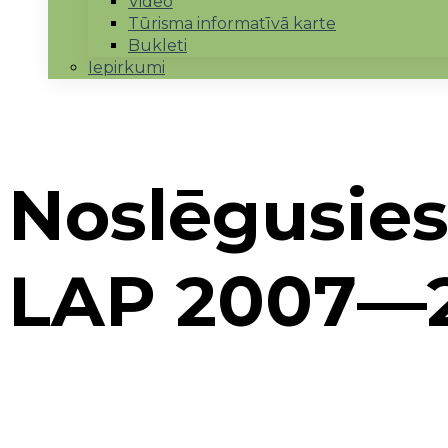
Video
Tūrisma informatīvā karte
Bukleti
Iepirkumi
Noslēgusie
LAP 2007—20
Sākums
→
Periods 2009-2013
→
ELFLA 1., 2. kārta