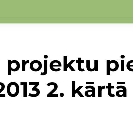
s projektu p
13 2. kārtā
→
Noslēgusies projektu pieņemšana LAP 2007—2