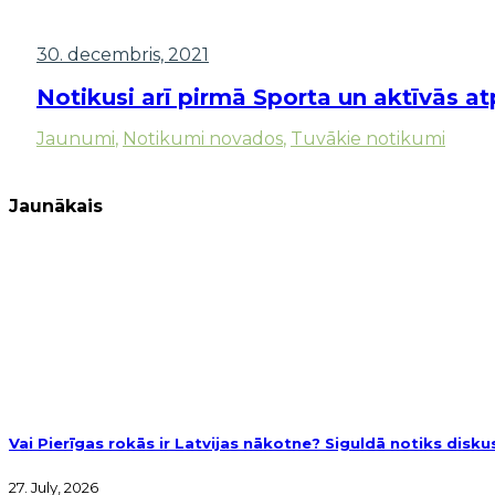
30. decembris, 2021
Notikusi arī pirmā Sporta un aktīvās 
Jaunumi
,
Notikumi novados
,
Tuvākie notikumi
Jaunākais
Vai Pierīgas rokās ir Latvijas nākotne? Siguldā notiks disk
27. July, 2026