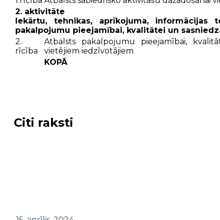
1.rīcība
Atbalsts sabiedrisko aktivitāšu dažādošanai v
2. aktivitāte
Iekārtu, tehnikas, aprīkojuma, informācija
pakalpojumu pieejamībai, kvalitātei un sasnied
2.
Atbalsts pakalpojumu pieejamībai, kvalit
rīcība
vietējiem iedzīvotājiem
KOPĀ
Citi raksti
15. aprīlis, 2024