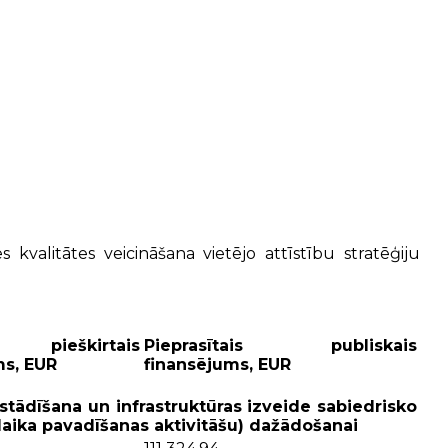
litātes veicināšana vietējo attīstību stratēģiju
pieškirtais
Pieprasītais publiskais
ms, EUR
finansējums, EUR
tādīšana un infrastruktūras izveide sabiedrisko
ā laika pavadīšanas aktivitāšu) dažādošanai