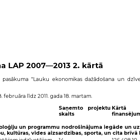
a LAP 2007—2013 2. kārtā
asākuma "Lauku ekonomikas dažādošana un dzīves kva
18. februāra līdz 2011. gada 18. martam.
Saņemto projektu
Kārtā 
skaits
finansēju
hnoloģiju un programmu nodrošinājuma iegāde un uzs
u, kultūras, vides aizsardzības, sporta, un cita brīv