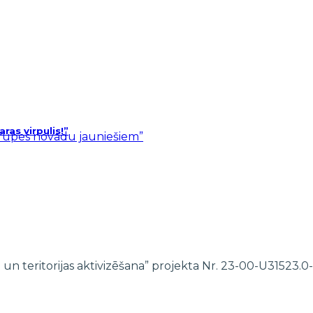
as virpulis!”
ārupes novadu jauniešiem”
 un teritorijas aktivizēšana” projekta Nr. 23-00-U31523