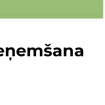
ieņemšana
013 2. kārtā