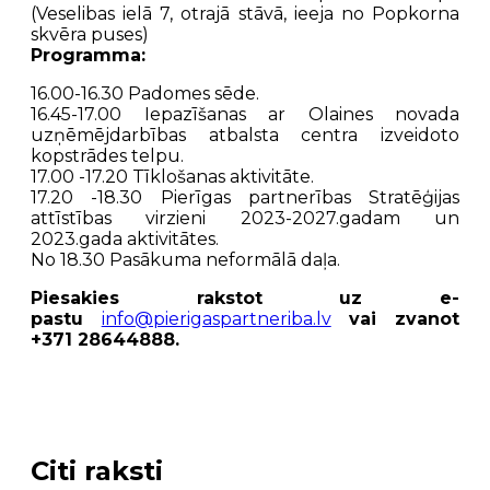
(Veselibas ielā 7, otrajā stāvā, ieeja no Popkorna
skvēra puses)
Programma:
16.00-16.30 Padomes sēde.
16.45-17.00 Iepazīšanas ar Olaines novada
uzņēmējdarbības atbalsta centra izveidoto
kopstrādes telpu.
17.00 -17.20 Tīklošanas aktivitāte.
17.20 -18.30 Pierīgas partnerības Stratēģijas
attīstības virzieni 2023-2027.gadam un
2023.gada aktivitātes.
No 18.30 Pasākuma neformālā daļa.
P
iesakies rakstot uz e-
pastu
info@pierigaspartneriba.lv
vai zvanot
+371 28644888.
Citi raksti