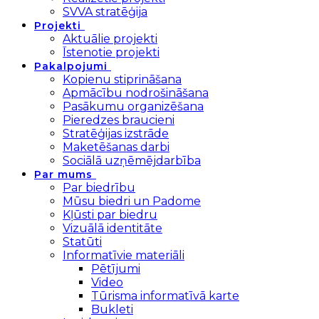
SVVA stratēģija
Projekti
Aktuālie projekti
Īstenotie projekti
Pakalpojumi
Kopienu stiprināšana
Apmācību nodrošināšana
Pasākumu organizēšana
Pieredzes braucieni
Stratēģijas izstrāde
Maketēšanas darbi
Sociālā uzņēmējdarbība
Par mums
Par biedrību
Mūsu biedri un Padome
Kļūsti par biedru
Vizuālā identitāte
Statūti
Informatīvie materiāli
Pētījumi
Video
Tūrisma informatīvā karte
Bukleti