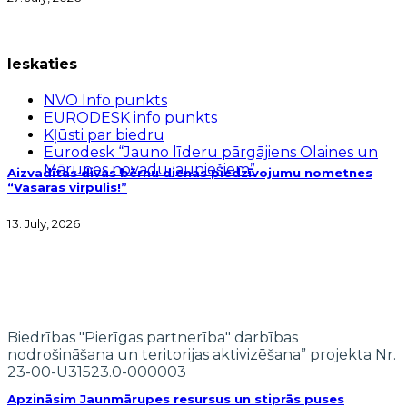
Ieskaties
NVO Info punkts
EURODESK info punkts
Kļūsti par biedru
Eurodesk “Jauno līderu pārgājiens Olaines un
Mārupes novadu jauniešiem”
Aizvadītas divas bērnu dienas piedzīvojumu nometnes
“Vasaras virpulis!”
13. July, 2026
Biedrības "Pierīgas partnerība" darbības
nodrošināšana un teritorijas aktivizēšana” projekta Nr.
23-00-U31523.0-000003
Apzināsim Jaunmārupes resursus un stiprās puses