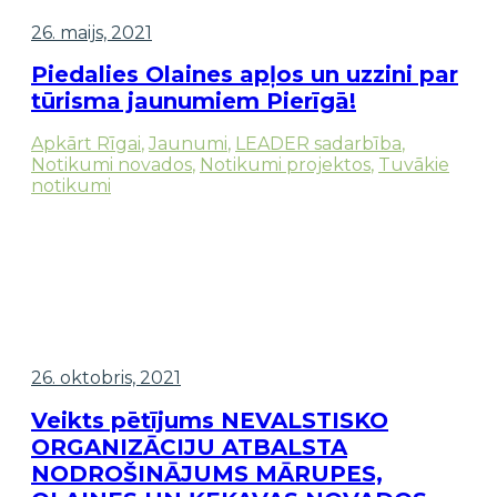
26. maijs, 2021
Piedalies Olaines apļos un uzzini par
tūrisma jaunumiem Pierīgā!
Apkārt Rīgai
,
Jaunumi
,
LEADER sadarbība
,
Notikumi novados
,
Notikumi projektos
,
Tuvākie
notikumi
26. oktobris, 2021
Veikts pētījums NEVALSTISKO
ORGANIZĀCIJU ATBALSTA
NODROŠINĀJUMS MĀRUPES,