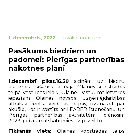
1. decembris, 2022
-
Tuvākie notikumi
Pasākums biedriem un
padomei: Pierīgas partnerības
nākotnes plāni
1.decembrī plkst.16.30
aicinām uz biedru
klātienes tikšanos jaunajā Olaines kopstrādes
telpā Veselības ielā 7, Olainē. Pasākuma ietvaros
iepazīsim Olaines novada uzņēmējdarbības
atbalsta centra veidotās telpas, uzzināsiet par
akuālo, kas ir saistīts ar LEADER īstenošanu un
Pierīgas partnerības aktivitātēm, plānosim
2023.gadu un atskatīsimies uz paveikto.
Tikšanās vieta:
Olaines kopstrādes telpa