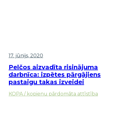
17. jūnijs, 2020
Pelčos aizvadīta risinājuma
darbnīca: izpētes pārgājiens
pastaigu takas izveidei
KOPA / kopienu pārdomāta attīstība