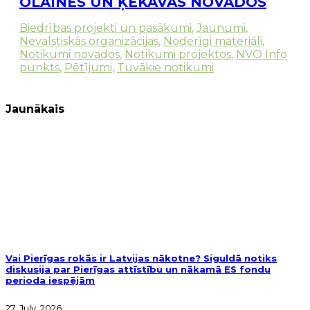
OLAINES UN ĶEKAVAS NOVADOS
Biedrības projekti un pasākumi
,
Jaunumi
,
Nevalstiskās organizācijas
,
Noderīgi materiāli
,
Notikumi novados
,
Notikumi projektos
,
NVO Info
punkts
,
Pētījumi
,
Tuvākie notikumi
Jaunākais
Vai Pierīgas rokās ir Latvijas nākotne? Siguldā notiks
diskusija par Pierīgas attīstību un nākamā ES fondu
perioda iespējām
27. July, 2026