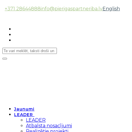
+371 28644888
info@pierigaspartneriba.lv
English
Follow Us:
Toggle
navigation
Jaunumi
LEADER
LEADER
Atbalsta nosacījumi
Realizētie projekti