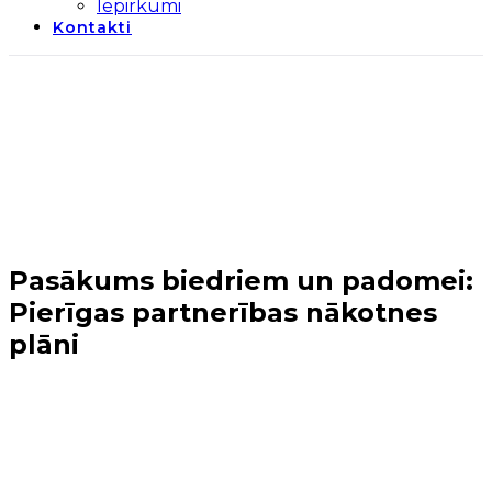
Iepirkumi
Kontakti
Pasākums biedriem un padomei:
Pierīgas partnerības nākotnes
plāni
Sākums
→
Tuvākie notikumi
→
Pasākums biedriem
un padomei: Pierīgas partnerības nākotnes plāni