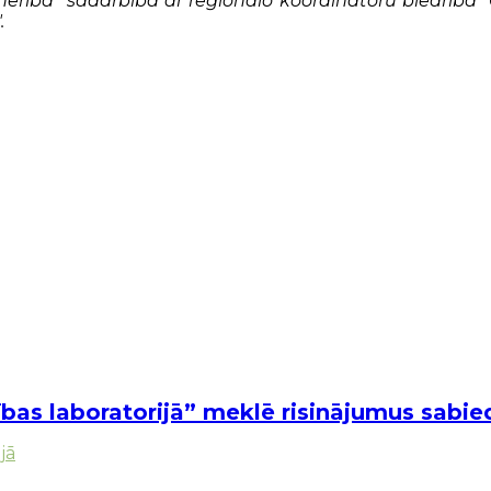
nerība” sadarbībā ar reģionālo koordinatoru biedrība "
.
tības laboratorijā” meklē risinājumus sab
jā