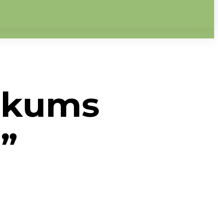
ākums
!”