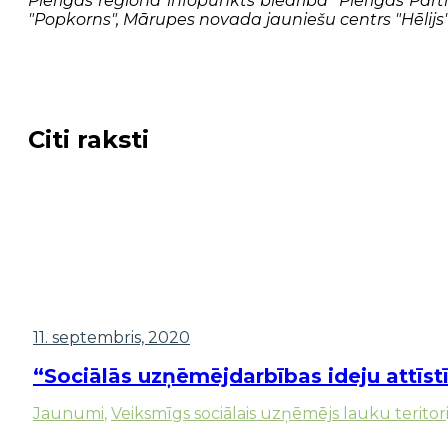
Pierīgas reģiona infopunkts biedrība “Pierīgas Part
"Popkorns", Mārupes novada jauniešu centrs "Hēlijs"
Citi raksti
11. septembris, 2020
“Sociālās uzņēmējdarbības ideju attīs
Jaunumi
,
Veiksmīgs sociālais uzņēmējs lauku teritori