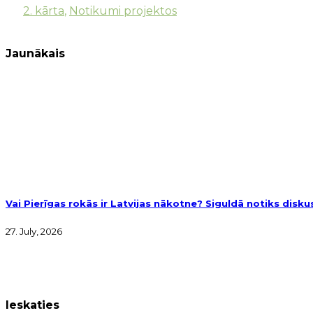
2. kārta
,
Notikumi projektos
Jaunākais
Vai Pierīgas rokās ir Latvijas nākotne? Siguldā notiks disk
27. July, 2026
Ieskaties