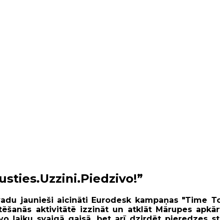
ties.Uzzini.Piedzivo!”
ovadu jaunieši aicināti Eurodesk kampaņas "Time To
entēšanās aktivitātē izzināt un atklāt Mārupes apkā
laiku svaigā gaisā, bet arī dzirdēt pieredzes st