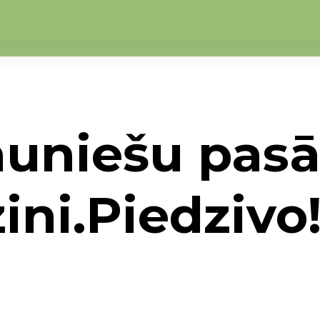
auniešu pas
ini.Piedzivo
u pasākums "Kusties.Uzzini.Piedzivo!”