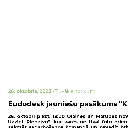
26. oktobris, 2023
-
Tuvākie notikumi
Eudodesk jauniešu pasākums "Kus
26. oktobrī plkst. 13:00 Olaines un Mārupes n
Uzzini. Piedzīvo”, kur varēs ne tikai foto ori
sekmēt sadarbošanos komandā un pavadīt brīvo 