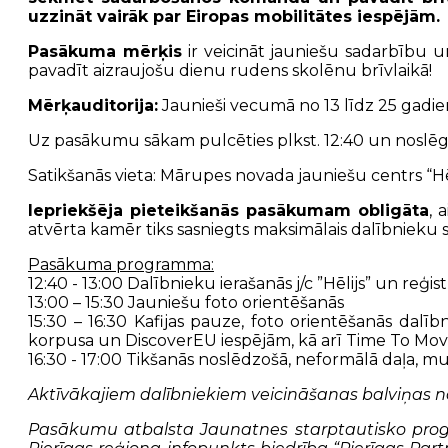
uzzināt vairāk par Eiropas mobilitātes iespējām.
Pasākuma mērķis
ir veicināt jauniešu sadarbību un
pavadīt aizraujošu dienu rudens skolēnu brīvlaikā!
Mērķauditorija:
Jaunieši vecumā no 13 līdz 25 gadie
Uz pasākumu sākam pulcēties plkst. 12:40 un noslēg
Satikšanās vieta: Mārupes novada jauniešu centrs “Hēl
Iepriekšēja pieteikšanās pasākumam obligāta
, 
atvērta kamēr tiks sasniegts maksimālais dalībnieku 
Pasākuma programma:
12:40 - 13:00 Dalībnieku ierašanās j/c ”Hēlijs” un reģist
13:00 – 15:30 Jauniešu foto orientēšanās
15:30 – 16:30 Kafijas pauze, foto orientēšanās dalīb
korpusa un DiscoverEU iespējām, kā arī Time To Mo
16:30 - 17:00 Tikšanās noslēdzošā, neformālā daļa, mu
Aktīvākajiem dalībniekiem veicināšanas balviņas no
Pasākumu atbalsta Jaunatnes starptautisko prog