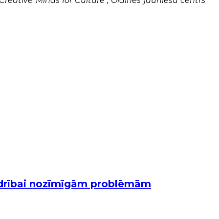
Creative Minds for Culture", Olaines jauniešu centrs
iedrībai nozīmīgām problēmām