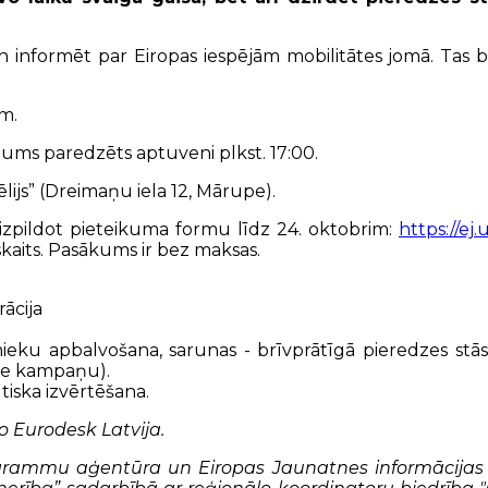
 informēt par Eiropas iespējām mobilitātes jomā. Tas būs
m.
ums paredzēts aptuveni plkst. 17:00.
ijs” (Dreimaņu iela 12, Mārupe).
aizpildot pieteikuma formu līdz 24. oktobrim:
https://e
skaits. Pasākums ir bez maksas.
rācija
nieku apbalvošana, sarunas - brīvprātīgā pieredzes stās
ve kampaņu).
tiska izvērtēšana.
 Eurodesk Latvija.
rammu aģentūra un Eiropas Jaunatnes informācijas t