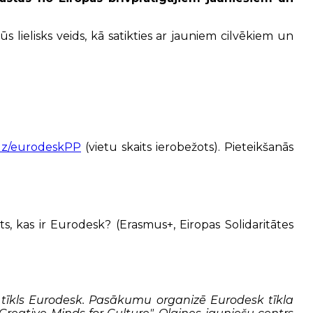
 lielisks veids, kā satikties ar jauniem cilvēkiem un
j.uz/eurodeskPP
(vietu skaits ierobežots). Pieteikšanās
ts, kas ir Eurodesk? (Erasmus+, Eiropas Solidaritātes
īkls Eurodesk. Pasākumu organizē Eurodesk tīkla