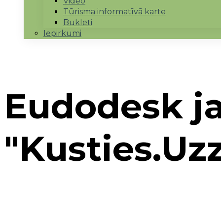
Video
Tūrisma informatīvā karte
Bukleti
Iepirkumi
Eudodesk j
"Kusties.Uzz
Sākums
→
Tuvākie notikumi
→
Eudodesk jaunieš