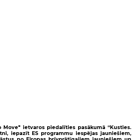
 Move" ietvaros piedalīties pasākumā “Kusties.
rtni, iepazīt ES programmu iespējas jauniešiem,
āstus no Eiropas brīvprātīgajiem jauniešiem un