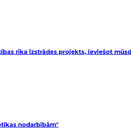
as rīka izstrādes projekts, ieviešot mūsd
botikas nodarbībām"