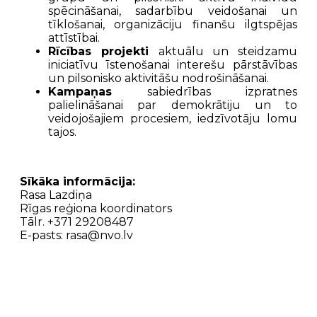
spēcināšanai, sadarbību veidošanai un
tīklošanai, organizāciju finanšu ilgtspējas
attīstībai.
Rīcības projekti
aktuālu un steidzamu
iniciatīvu īstenošanai interešu pārstāvības
un pilsonisko aktivitāšu nodrošināšanai.
Kampaņas
sabiedrības izpratnes
palielināšanai par demokrātiju un to
veidojošajiem procesiem, iedzīvotāju lomu
tajos.
Sīkāka informācija:
Rasa Lazdiņa
Rīgas reģiona koordinators
Tālr. +371 29208487
E-pasts: rasa@nvo.lv