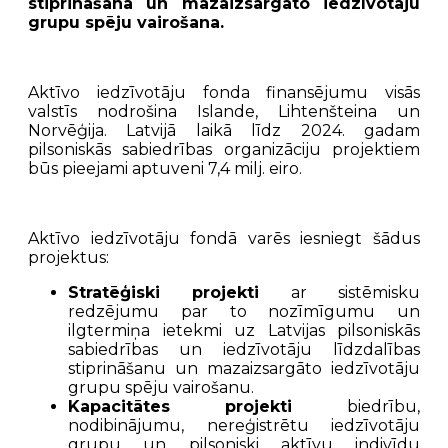
stiprināšana u
n mazaizsargāto iedzīvotāju
grupu spēju v
airošana.
Aktīvo iedzīvotāju fonda finansējumu visās
valstīs nodrošina Islande, Lihtenšteina un
Norvēģija. Latvijā laikā līdz 2024. gadam
pilsoniskās sabiedrības organizāciju projektiem
būs pieejami aptuveni 7,4 milj. eiro.
Aktīvo iedzīvotāju fondā varēs iesniegt šādus
projektus:
Stratēģiski projekti
ar sistēmisku
redzējumu par to nozīmīgumu un
ilgtermiņa ietekmi uz Latvijas pilsoniskās
sabiedrības un iedzīvotāju līdzdalības
stiprināšanu un mazaizsargāto iedzīvotāju
grupu spēju vairošanu.
Kapacitātes projekti
biedrību,
nodibinājumu, nereģistrētu iedzīvotāju
grupu un pilsoniski aktīvu indivīdu