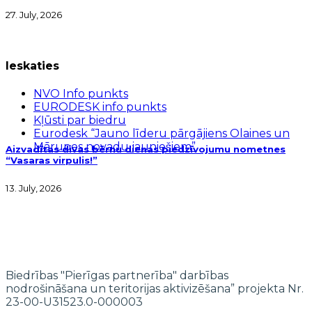
27. July, 2026
Ieskaties
NVO Info punkts
EURODESK info punkts
Kļūsti par biedru
Eurodesk “Jauno līderu pārgājiens Olaines un
Mārupes novadu jauniešiem”
Aizvadītas divas bērnu dienas piedzīvojumu nometnes
“Vasaras virpulis!”
13. July, 2026
Biedrības "Pierīgas partnerība" darbības
nodrošināšana un teritorijas aktivizēšana” projekta Nr.
23-00-U31523.0-000003