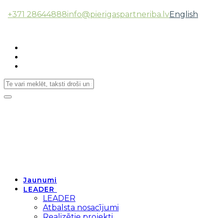
+371 28644888
info@pierigaspartneriba.lv
English
Follow Us:
Toggle
navigation
Jaunumi
LEADER
LEADER
Atbalsta nosacījumi
Realizētie projekti