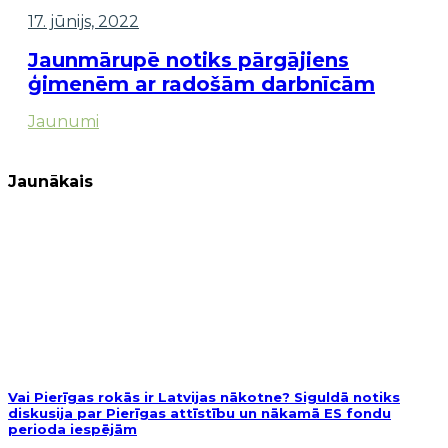
17. jūnijs, 2022
Jaunmārupē notiks pārgājiens
ģimenēm ar radošām darbnīcām
Jaunumi
Jaunākais
Vai Pierīgas rokās ir Latvijas nākotne? Siguldā notiks
diskusija par Pierīgas attīstību un nākamā ES fondu
perioda iespējām