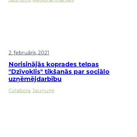
2. februāris, 2021
Norisinājās koprades telpas
"Dzīvoklis" tikšanās par sociālo
uzņēmējdarbību
Colabora
,
Jaunumi