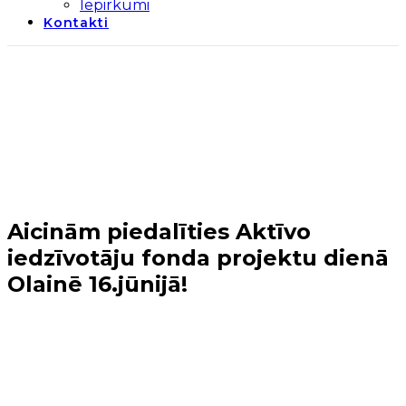
Iepirkumi
Kontakti
Aicinām piedalīties Aktīvo
iedzīvotāju fonda projektu dienā
Olainē 16.jūnijā!
Sākums
→
Tuvākie notikumi
→
Aicinām piedalīties
Aktīvo iedzīvotāju fonda projektu dienā Olainē
16.jūnijā!