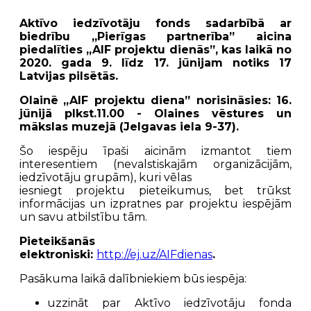
Aktīvo iedzīvotāju fonds sadarbībā ar
biedrību „Pierīgas partnerība” aicina
piedalīties „AIF projektu dienās”, kas laikā no
2020. gada 9. līdz 17. jūnijam notiks 17
Latvijas pilsētās.
Olainē
„AIF projektu diena” norisināsies: 16.
jūnijā plkst.11.00 - Olaines vēstures un
mākslas muzejā (Jelgavas iela 9-37).
Šo iespēju īpaši aicinām izmantot tiem
interesentiem (nevalstiskajām organizācijām,
iedzīvotāju grupām), kuri vēlas
iesniegt projektu pieteikumus, bet trūkst
informācijas un izpratnes par projektu iespējām
un savu atbilstību tām.
Pieteikšanās
elektroniski:
http://ej.uz/AIFdienas
.
Pasākuma laikā dalībniekiem būs iespēja:
uzzināt par Aktīvo iedzīvotāju fonda