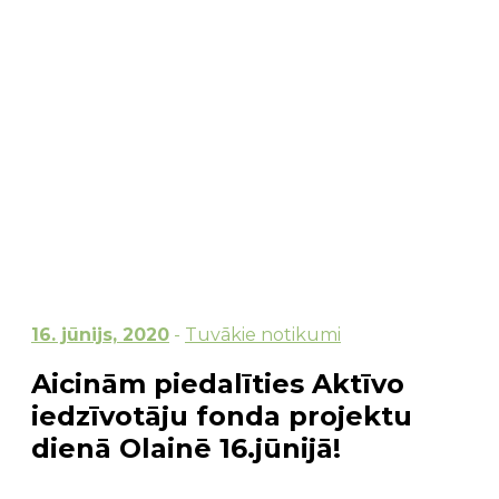
16. jūnijs, 2020
-
Tuvākie notikumi
Aicinām piedalīties Aktīvo
iedzīvotāju fonda projektu
dienā Olainē 16.jūnijā!