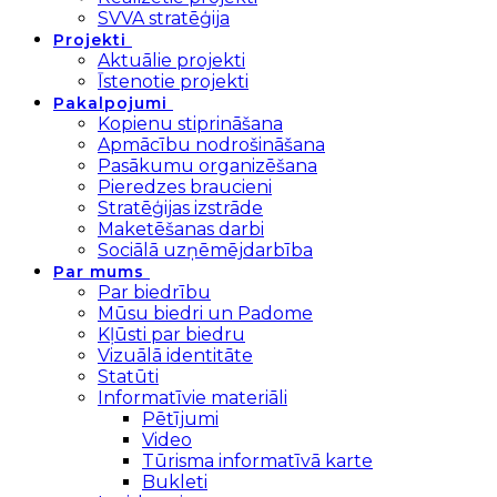
SVVA stratēģija
Projekti
Aktuālie projekti
Īstenotie projekti
Pakalpojumi
Kopienu stiprināšana
Apmācību nodrošināšana
Pasākumu organizēšana
Pieredzes braucieni
Stratēģijas izstrāde
Maketēšanas darbi
Sociālā uzņēmējdarbība
Par mums
Par biedrību
Mūsu biedri un Padome
Kļūsti par biedru
Vizuālā identitāte
Statūti
Informatīvie materiāli
Pētījumi
Video
Tūrisma informatīvā karte
Bukleti