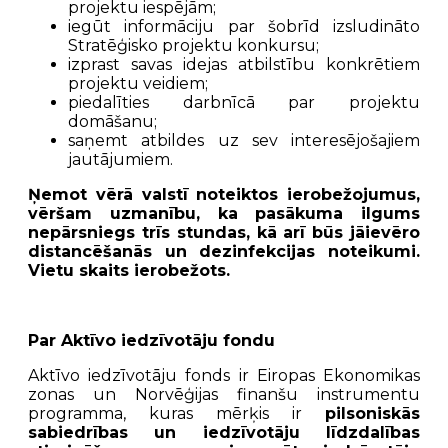
projektu iespējām;
iegūt informāciju par šobrīd izsludināto
Stratēģisko projektu konkursu;
izprast savas idejas atbilstību konkrētiem
projektu veidiem;
piedalīties darbnīcā par projektu
domāšanu;
saņemt atbildes uz sev interesējošajiem
jautājumiem.
Ņemot vērā valstī noteiktos ierobežojumus,
vēršam uzmanību, ka pasākuma ilgums
nepārsniegs trīs stundas, kā arī būs jāievēro
distancēšanās un dezinfekcijas noteikumi.
Vietu skaits ierobežots.
Par Aktīvo iedzīvotāju fondu
Aktīvo iedzīvotāju fonds ir Eiropas Ekonomikas
zonas un Norvēģijas finanšu instrumentu
programma, kuras mērķis ir
pilsoniskās
sabiedrības un iedzīvotāju līdzdalības