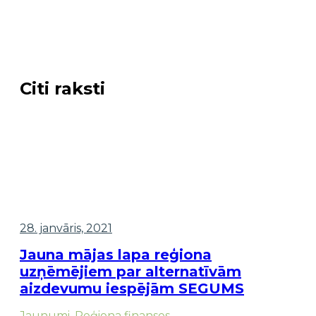
Citi raksti
28. janvāris, 2021
Jauna mājas lapa reģiona
uzņēmējiem par alternatīvām
aizdevumu iespējām SEGUMS
Jaunumi
,
Reģiona finanses