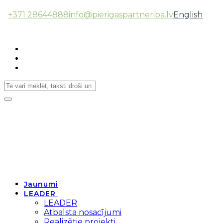
+371 28644888
info@pierigaspartneriba.lv
English
Follow Us:
Toggle
navigation
Jaunumi
LEADER
LEADER
Atbalsta nosacījumi
Realizētie projekti