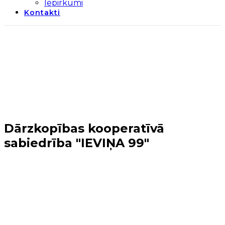
Iepirkumi
Kontakti
Dārzkopības kooperatīvā
sabiedrība "IEVIŅA 99"
Sākums
→
Realizētie projekti
→
Sabiedriskā labuma
projekti (2014-2020)
→
Vides
labiekārtošana
→
Dārzkopības kooperatīvā sabiedrība
"IEVIŅA 99"