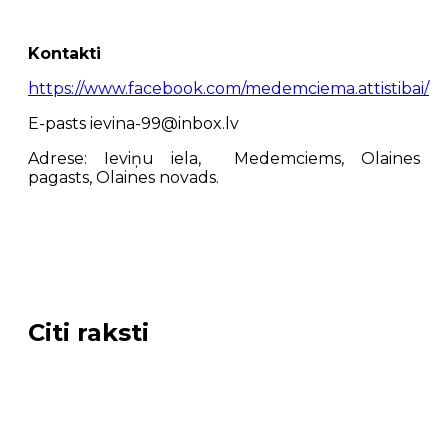
Kontakti
https://www.facebook.com/medemciema.attistibai/
E-pasts ievina-99@inbox.lv
Adrese: Ieviņu iela, Medemciems, Olaines
pagasts, Olaines novads.
Citi raksti