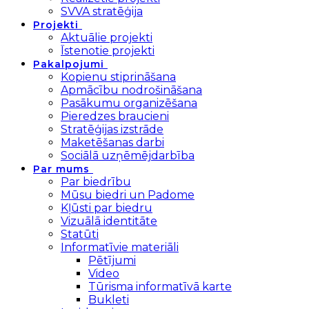
SVVA stratēģija
Projekti
Aktuālie projekti
Īstenotie projekti
Pakalpojumi
Kopienu stiprināšana
Apmācību nodrošināšana
Pasākumu organizēšana
Pieredzes braucieni
Stratēģijas izstrāde
Maketēšanas darbi
Sociālā uzņēmējdarbība
Par mums
Par biedrību
Mūsu biedri un Padome
Kļūsti par biedru
Vizuālā identitāte
Statūti
Informatīvie materiāli
Pētījumi
Video
Tūrisma informatīvā karte
Bukleti