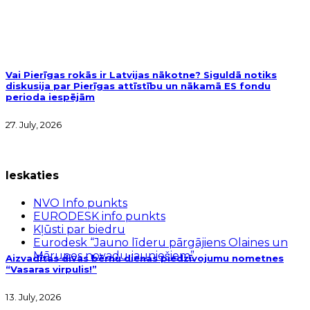
Vai Pierīgas rokās ir Latvijas nākotne? Siguldā notiks
diskusija par Pierīgas attīstību un nākamā ES fondu
perioda iespējām
27. July, 2026
Ieskaties
NVO Info punkts
EURODESK info punkts
Kļūsti par biedru
Eurodesk “Jauno līderu pārgājiens Olaines un
Mārupes novadu jauniešiem”
Aizvadītas divas bērnu dienas piedzīvojumu nometnes
“Vasaras virpulis!”
13. July, 2026