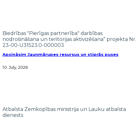
Biedrības "Pierīgas partnerība" darbības
nodrošināšana un teritorijas aktivizēšana” projekta Nr.
23-00-U31523.0-000003
Apzināsim Jaunmārupes resursus un stiprās puses
10. July, 2026
Atbalsta Zemkopības ministrija un Lauku atbalsta
dienests