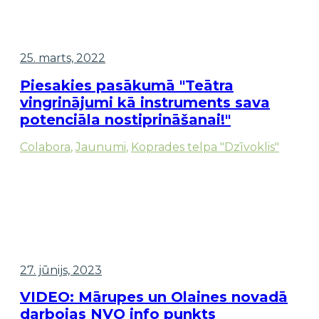
25. marts, 2022
Piesakies pasākumā "Teātra
vingrinājumi kā instruments sava
potenciāla nostiprināšanai!"
Colabora
,
Jaunumi
,
Koprades telpa "Dzīvoklis"
27. jūnijs, 2023
VIDEO: Mārupes un Olaines novadā
darbojas NVO info punkts