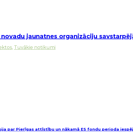
 novadu jaunatnes organizāciju savstarpēj
ektos
,
Tuvākie notikumi
usija par Pierīgas attīstību un nākamā ES fondu perioda iesp