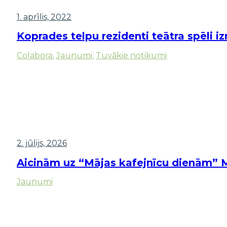
1. aprīlis, 2022
Koprades telpu rezidenti teātra spēli i
Colabora
,
Jaunumi
,
Tuvākie notikumi
2. jūlijs, 2026
Aicinām uz “Mājas kafejnīcu dienām” M
Jaunumi