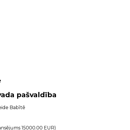
e
vada pašvaldība
ide Babītē
nansējums 15000.00 EUR)