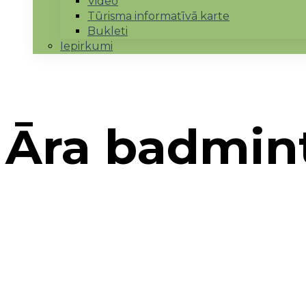
Video
Tūrisma informatīvā karte
Bukleti
Iepirkumi
Āra badmin
Sākums
→
Realizētie projekti
→
Sabiedriskā lab