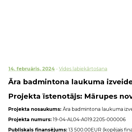
14. februāris, 2024
-
Vides labiekārtošana
Āra badmintona laukuma izveid
Projekta īstenotājs
: Mārupes no
Projekta nosaukums:
Āra badmintona laukuma izve
Projekta numurs:
19-04-AL04-A019.2205-000006
Publiskais finansējums:
13 500.00EUR (kopējais fi