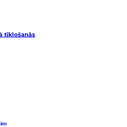
ā tīklošanās
ējām