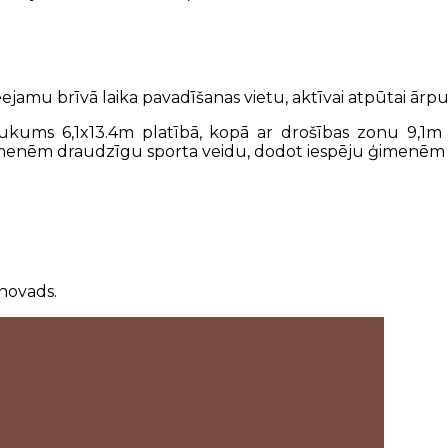
ejamu brīvā laika pavadīšanas vietu, aktīvai atpūtai ārp
aukums 6,1x13.4m platībā, kopā ar drošības zonu 9,1m
menēm draudzīgu sporta veidu, dodot iespēju ģimenēm a
 novads.