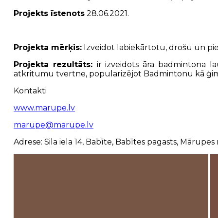
Projekts īstenots
28.06.2021.
Projekta mērķis:
Izveidot labiekārtotu, drošu un pie
Projekta rezultāts:
ir izveidots āra badmintona l
atkritumu tvertne, popularizējot Badmintonu kā ģi
Kontakti
www.marupe.lv
marupe@marupe.lv
Adrese: Sila iela 14, Babīte, Babītes pagasts, Mārupes