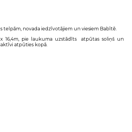
us telpām, novada iedzīvotājiem un viesiem Babītē.
 x 16,4m, pie laukuma uzstādīts atpūtas soliņš un
ktīvi atpūties kopā.