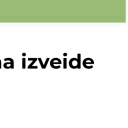
a izveide
→
Āra badmintona laukuma izveide