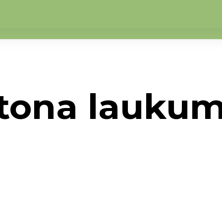
tona laukum
uma projekti (2014-2020)
→
Vides labiekārtošana