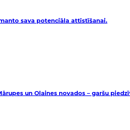
zmanto sava potenciāla attīstīšanai.
ārupes un Olaines novados – garšu piedzī