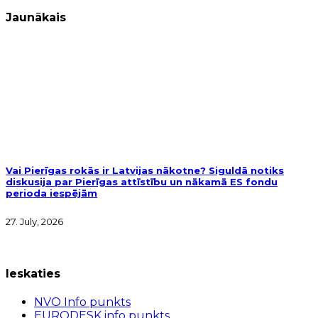
Jaunākais
Vai Pierīgas rokās ir Latvijas nākotne? Siguldā notiks
diskusija par Pierīgas attīstību un nākamā ES fondu
perioda iespējām
27. July, 2026
Ieskaties
NVO Info punkts
EURODESK info punkts