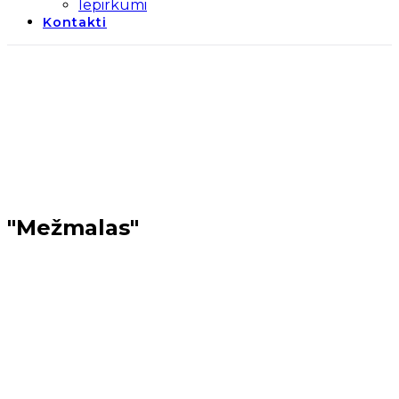
Iepirkumi
Kontakti
"Mežmalas"
Sākums
→
Mārupes novads
→
"Mežmalas"