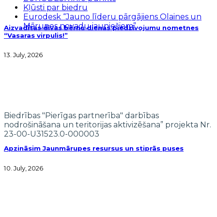
Kļūsti par biedru
Eurodesk “Jauno līderu pārgājiens Olaines un
Mārupes novadu jauniešiem”
Aizvadītas divas bērnu dienas piedzīvojumu nometnes
“Vasaras virpulis!”
13. July, 2026
Biedrības "Pierīgas partnerība" darbības
nodrošināšana un teritorijas aktivizēšana” projekta Nr.
23-00-U31523.0-000003
Apzināsim Jaunmārupes resursus un stiprās puses
10. July, 2026