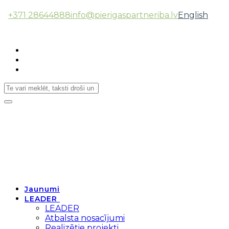
+371 28644888
info@pierigaspartneriba.lv
English
Follow Us:
Toggle
navigation
Jaunumi
LEADER
LEADER
Atbalsta nosacījumi
Realizētie projekti