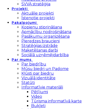
SVVA stratēģija
Projekti
Aktuālie projekti
Īstenotie projekti
Pakalpojumi
Kopienu stiprināšana
Apmācību nodrošināšana
Pasākumu organizēšana
Pieredzes braucieni
Stratēģijas izstrāde
Maketēšanas darbi
Sociālā uzņēmējdarbība
Par mums
Par biedrību
Mūsu biedri un Padome
Kļūsti par biedru
Vizuālā identitāte
Statūti
Informatīvie materiāli
Pētījumi
Video
Tūrisma informatīvā karte
Bukleti