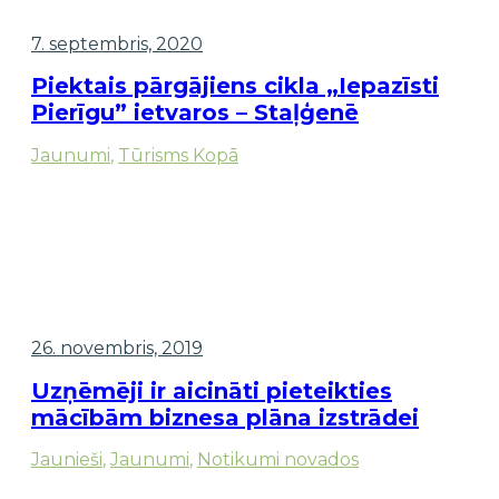
7. septembris, 2020
Piektais pārgājiens cikla „Iepazīsti
Pierīgu” ietvaros – Staļģenē
Jaunumi
,
Tūrisms Kopā
26. novembris, 2019
Uzņēmēji ir aicināti pieteikties
mācībām biznesa plāna izstrādei
Jaunieši
,
Jaunumi
,
Notikumi novados