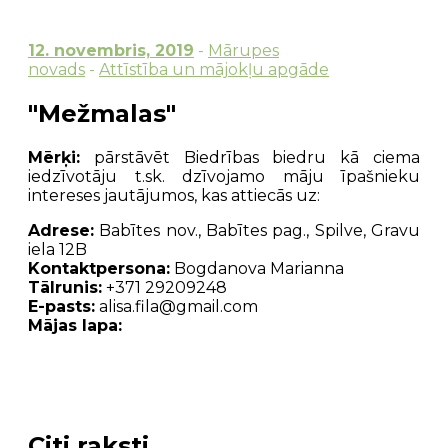
12. novembris, 2019
-
Mārupes
novads
-
Attīstība un mājokļu apgāde
"Mežmalas"
Mērķi:
pārstāvēt Biedrības biedru kā ciema
iedzīvotāju t.sk. dzīvojamo māju īpašnieku
intereses jautājumos, kas attiecās uz:
Adrese:
Babītes nov., Babītes pag., Spilve, Gravu
iela 12B
Kontaktpersona:
Bogdanova Marianna
Tālrunis:
+371 29209248
E-pasts:
alisa.fila@gmail.com
Mājas lapa:
Citi raksti