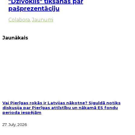
"Dzīvoklis" tikšanās par
pašprezentāciju
Colabora
,
Jaunumi
Jaunākais
Vai Pierīgas rokās ir Latvijas nākotne? Siguldā notiks
diskusija par Pierīgas attīstību un nākamā ES fondu
perioda iespējām
27. July, 2026