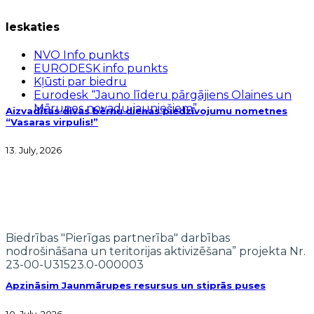
Ieskaties
NVO Info punkts
EURODESK info punkts
Kļūsti par biedru
Eurodesk “Jauno līderu pārgājiens Olaines un
Mārupes novadu jauniešiem”
Aizvadītas divas bērnu dienas piedzīvojumu nometnes
“Vasaras virpulis!”
13. July, 2026
Biedrības "Pierīgas partnerība" darbības
nodrošināšana un teritorijas aktivizēšana” projekta Nr.
23-00-U31523.0-000003
Apzināsim Jaunmārupes resursus un stiprās puses
10. July, 2026