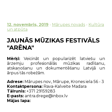
12. novembris, 2019
-
Mārupes novads
-
Kultūra
un atpūta
JAUNĀS MŪZIKAS FESTIVĀLS
"ARĒNA"
Mērķi:
Veicināt un popularizēt latviešu un
ārzemju profesionālās mūzikas radīšanu,
atskaņošanu un dokumentēšanu Latvijā un
ārpus tās robežām.
Adrese:
Mārupes nov., Mārupe, Krones iela 56 - 3
Kontaktpersona:
Rava-Kalveite Madara
Tālrunis:
+371 29159283
E-pasts:
antra.drege@inbox.lv
Mājas lapa: