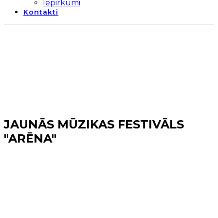
Iepirkumi
Kontakti
JAUNĀS MŪZIKAS FESTIVĀLS
"ARĒNA"
Sākums
→
Mārupes novads
→
JAUNĀS MŪZIKAS
FESTIVĀLS "ARĒNA"