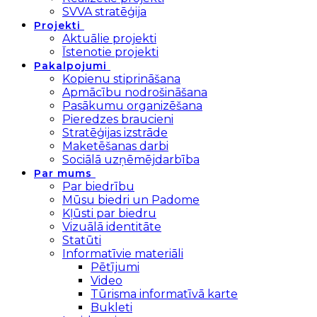
SVVA stratēģija
Projekti
Aktuālie projekti
Īstenotie projekti
Pakalpojumi
Kopienu stiprināšana
Apmācību nodrošināšana
Pasākumu organizēšana
Pieredzes braucieni
Stratēģijas izstrāde
Maketēšanas darbi
Sociālā uzņēmējdarbība
Par mums
Par biedrību
Mūsu biedri un Padome
Kļūsti par biedru
Vizuālā identitāte
Statūti
Informatīvie materiāli
Pētījumi
Video
Tūrisma informatīvā karte
Bukleti