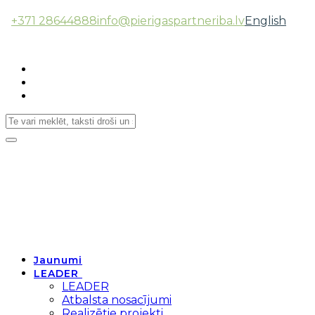
+371 28644888
info@pierigaspartneriba.lv
English
Follow Us:
Toggle
navigation
Jaunumi
LEADER
LEADER
Atbalsta nosacījumi
Realizētie projekti