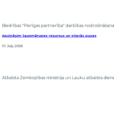
Biedrības "Pierīgas partnerība" darbības nodrošināšana
Apzināsim Jaunmārupes resursus un stiprās puses
10. July, 2026
Atbalsta Zemkopības ministrija un Lauku atbalsta dien
© 2022 biedrība "Pierīgas partnerība"
Mājaslapas izstrādi finansē Islande, Lihtenšteina un Norvēģija E