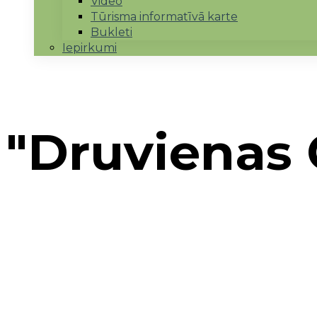
Video
Tūrisma informatīvā karte
Bukleti
Iepirkumi
"Druvienas C
Sākums
→
Mārupes novads
→
"Druvienas Cilts"