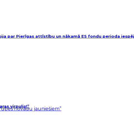
usija par Pierīgas attīstību un nākamā ES fondu perioda iesp
as virpulis!”
ārupes novadu jauniešiem”