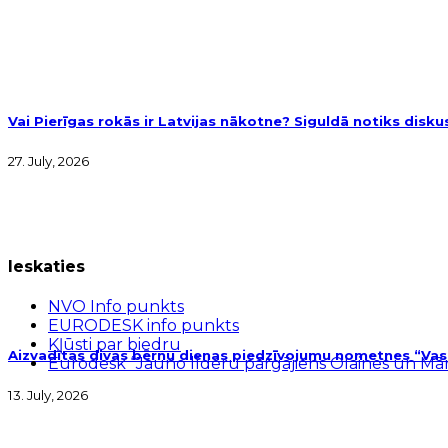
Vai Pierīgas rokās ir Latvijas nākotne? Siguldā notiks disk
27. July, 2026
Ieskaties
NVO Info punkts
EURODESK info punkts
Kļūsti par biedru
Aizvadītas divas bērnu dienas piedzīvojumu nometnes “Vasar
Eurodesk “Jauno līderu pārgājiens Olaines un M
13. July, 2026