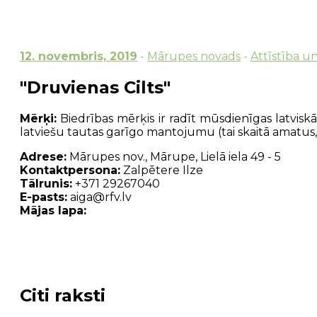
12. novembris, 2019
-
Mārupes novads
-
Attīstība u
"Druvienas Cilts"
Mērķi:
Biedrības mērķis ir radīt mūsdienīgas latvisk
latviešu tautas garīgo mantojumu (tai skaitā amatus, 
Adrese:
Mārupes nov., Mārupe, Lielā iela 49 - 5
Kontaktpersona:
Zalpētere Ilze
Tālrunis:
+371 29267040
E-pasts:
aiga@rfv.lv
Mājas lapa:
Citi raksti