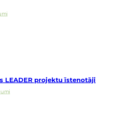
umi
es LEADER projektu īstenotāji
kumi