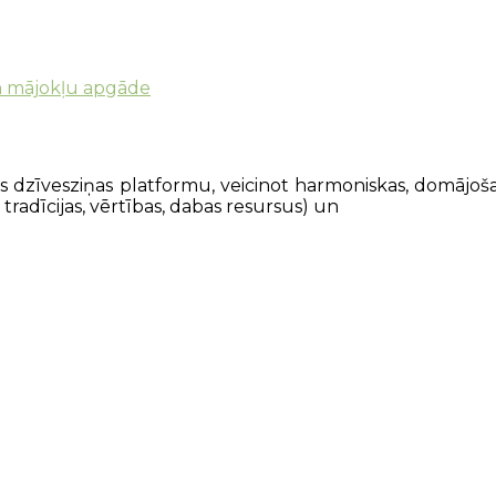
n mājokļu apgāde
ās dzīvesziņas platformu, veicinot harmoniskas, domājoša
tradīcijas, vērtības, dabas resursus) un