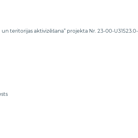
 un teritorijas aktivizēšana” projekta Nr. 23-00-U31523
ests
EZ un Norvēģijas grantu programmas “Aktīvo iedzīvotāju fonds” iet