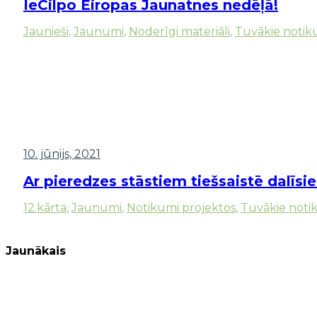
IeCilpo Eiropas Jaunatnes nedēļā!
Jaunieši
,
Jaunumi
,
Noderīgi materiāli
,
Tuvākie notik
10. jūnijs, 2021
Ar pieredzes stāstiem tiešsaistē dalīsi
12.kārta
,
Jaunumi
,
Notikumi projektos
,
Tuvākie noti
Jaunākais