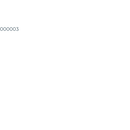
.0-000003
varos.