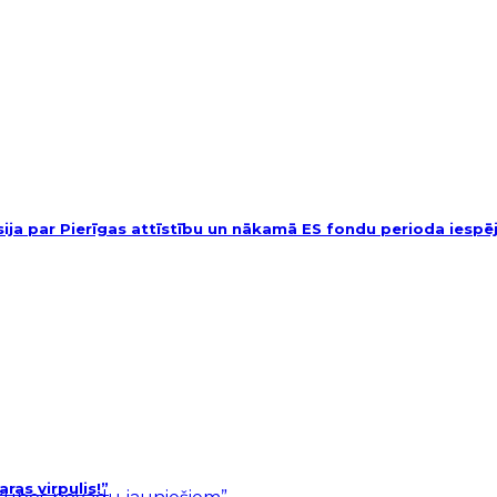
usija par Pierīgas attīstību un nākamā ES fondu perioda iesp
as virpulis!”