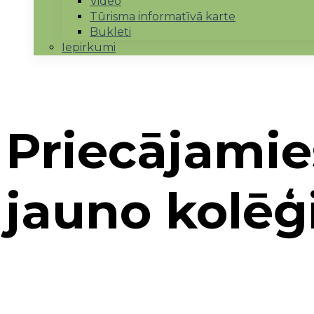
Video
Tūrisma informatīvā karte
Bukleti
Iepirkumi
Priecājamie
jauno kolēģi
Sākums
→
Jaunumi
→
Priecājamies iepazīstināt