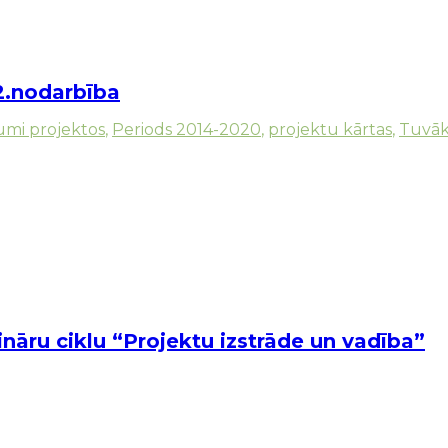
2.nodarbība
umi projektos
,
Periods 2014-2020
,
projektu kārtas
,
Tuvāk
āru ciklu “Projektu izstrāde un vadība”