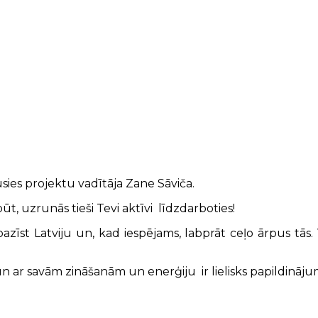
sies projektu vadītāja Zane Sāviča.
t, uzrunās tieši Tevi aktīvi līdzdarboties!
epazīst Latviju un, kad iespējams, labprāt ceļo ārpus tās
 un ar savām zināšanām un enerģiju ir lielisks papildin