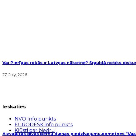
Vai Pierīgas rokās ir Latvijas nākotne? Siguldā notiks disk
27. July, 2026
Ieskaties
NVO Info punkts
EURODESK info punkts
Kļūsti par biedru
Aizvadītas divas bērnu dienas piedzīvojumu nometnes “Vasar