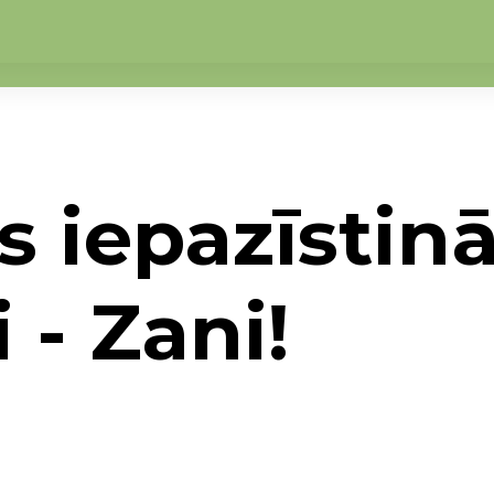
s iepazīstin
 - Zani!
 ar mūsu jauno kolēģi - Zani!