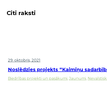
Citi raksti
29. oktobris, 2021
Noslēdzies projekts “Kaimiņu sadarbība
Biedrības projekti un pasākumi
,
Jaunumi
,
Nevalstisk