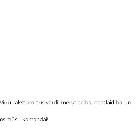
. Viņu raksturo trīs vārdi: mērķtiecība, neatlaidība un
ājums mūsu komandai!