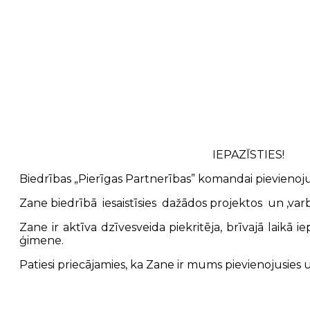
IEPAZĪSTIES!
Biedrības „Pierīgas Partnerības” komandai pievienoju
Zane biedrībā iesaistīsies dažādos projektos un ,varbū
Zane ir aktīva dzīvesveida piekritēja, brīvajā laikā i
ģimene.
Patiesi priecājamies, ka Zane ir mums pievienojusies