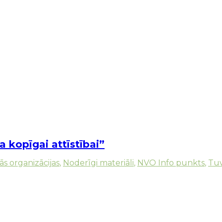
 kopīgai attīstībai”
ās organizācijas
,
Noderīgi materiāli
,
NVO Info punkts
,
Tuv