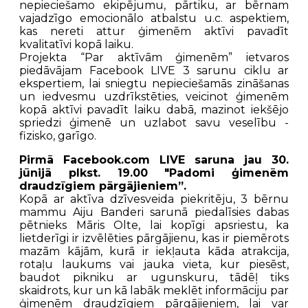
nepieciešamo ekipējumu, pārtiku, ar bērnam
vajadzīgo emocionālo atbalstu u.c. aspektiem,
kas nereti attur ģimenēm aktīvi pavadīt
kvalitatīvi kopā laiku.
Projekta “Par aktīvām ģimenēm” ietvaros
piedāvājam Facebook LIVE 3 sarunu ciklu ar
ekspertiem, lai sniegtu nepieciešamās zināšanas
un iedvesmu uzdrīkstēties, veicinot ģimenēm
kopā aktīvi pavadīt laiku dabā, mazinot iekšējo
spriedzi ģimenē un uzlabot savu veselību -
fizisko, garīgo.
Pirmā Facebook.com LIVE saruna jau 30.
jūnijā plkst. 19.00 "Padomi ģimenēm
draudzīgiem pārgājieniem”.
Kopā ar aktīva dzīvesveida piekritēju, 3 bērnu
mammu Aiju Banderi sarunā piedalīsies dabas
pētnieks Māris Olte, lai kopīgi apsriestu, ka
lietderīgi ir izvēlēties pārgājienu, kas ir piemērots
mazām kājām, kurā ir iekļauta kāda atrakcija,
rotaļu laukums vai jauka vieta, kur piesēst,
baudot pikniku ar ugunskuru, tādēļ tiks
skaidrots, kur un kā labāk meklēt informāciju par
ģimenēm draudzīgiem pārgājieniem, lai var