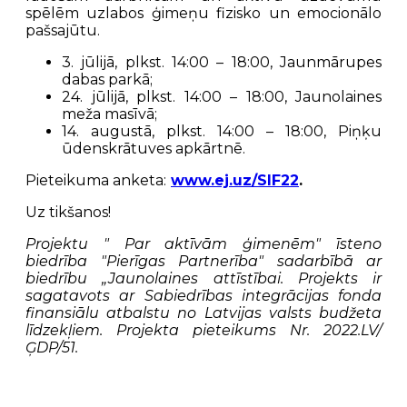
spēlēm uzlabos ģimeņu fizisko un emocionālo
pašsajūtu.
3. jūlijā, plkst. 14:00 – 18:00, Jaunmārupes
dabas parkā;
24. jūlijā, plkst. 14:00 – 18:00, Jaunolaines
meža masīvā;
14. augustā, plkst. 14:00 – 18:00, Piņķu
ūdenskrātuves apkārtnē.
Pieteikuma anketa:
www.ej.uz/SIF22
.
Uz tikšanos!
Projektu " Par aktīvām ģimenēm" īsteno
biedrība "Pierīgas Partnerība" sadarbībā ar
biedrību „Jaunolaines attīstībai. Projekts ir
sagatavots ar Sabiedrības integrācijas fonda
finansiālu atbalstu no Latvijas valsts budžeta
līdzekļiem. Projekta pieteikums Nr. 2022.LV/
ĢDP/51.