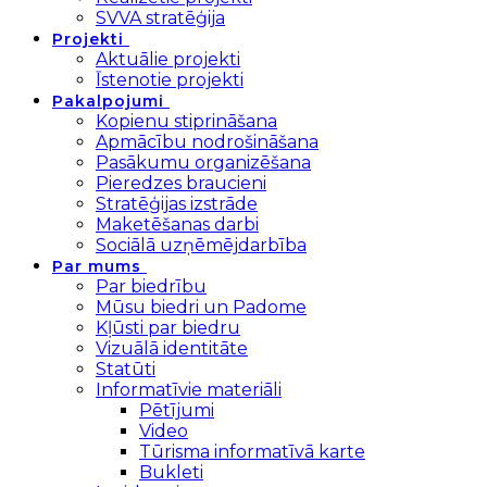
SVVA stratēģija
Projekti
Aktuālie projekti
Īstenotie projekti
Pakalpojumi
Kopienu stiprināšana
Apmācību nodrošināšana
Pasākumu organizēšana
Pieredzes braucieni
Stratēģijas izstrāde
Maketēšanas darbi
Sociālā uzņēmējdarbība
Par mums
Par biedrību
Mūsu biedri un Padome
Kļūsti par biedru
Vizuālā identitāte
Statūti
Informatīvie materiāli
Pētījumi
Video
Tūrisma informatīvā karte
Bukleti