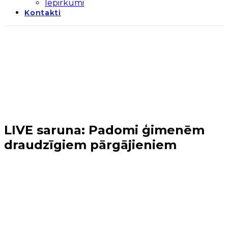
Iepirkumi
Kontakti
LIVE saruna: Padomi ģimenēm
draudzīgiem pārgājieniem
Sākums
→
Jaunumi
→
LIVE saruna: Padomi ģimenēm
draudzīgiem pārgājieniem