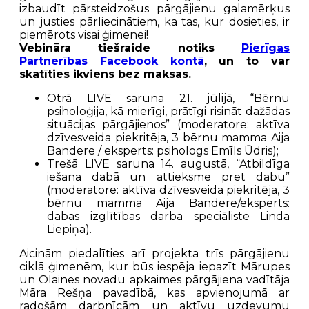
izbaudīt pārsteidzošus pārgājienu galamērķus
un justies pārliecinātiem, ka tas, kur dosieties, ir
piemērots visai ģimenei!
Vebināra tiešraide notiks
Pierīgas
Partnerības Facebook kontā
, un to var
skatīties ikviens bez maksas.
Otrā LIVE saruna 21. jūlijā, “Bērnu
psiholoģija, kā mierīgi, prātīgi risināt dažādas
situācijas pārgājienos” (moderatore: aktīva
dzīvesveida piekritēja, 3 bērnu mamma Aija
Bandere / eksperts: psihologs Emīls Ūdris);
Trešā LIVE saruna 14. augustā, “Atbildīga
iešana dabā un attieksme pret dabu”
(moderatore: aktīva dzīvesveida piekritēja, 3
bērnu mamma Aija Bandere/eksperts:
dabas izglītības darba speciāliste Linda
Liepiņa).
Aicinām piedalīties arī projekta trīs pārgājienu
ciklā ģimenēm, kur būs iespēja iepazīt Mārupes
un Olaines novadu apkaimes pārgājiena vadītāja
Māra Rešņa pavadībā, kas apvienojumā ar
radošām darbnīcām un aktīvu uzdevumu