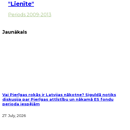
"Lienīte"
Periods 2009-2013
Jaunākais
Vai Pierīgas rokās ir Latvijas nākotne? Siguldā notiks
diskusija par Pierīgas attīstību un nākamā ES fondu
perioda iespējām
27. July, 2026