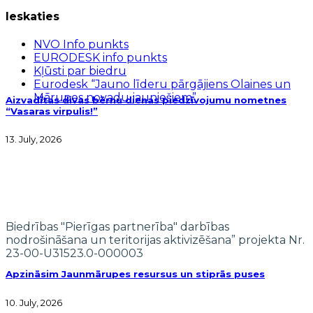
Ieskaties
NVO Info punkts
EURODESK info punkts
Kļūsti par biedru
Eurodesk “Jauno līderu pārgājiens Olaines un
Mārupes novadu jauniešiem”
Aizvadītas divas bērnu dienas piedzīvojumu nometnes
“Vasaras virpulis!”
13. July, 2026
Biedrības "Pierīgas partnerība" darbības
nodrošināšana un teritorijas aktivizēšana” projekta Nr.
23-00-U31523.0-000003
Apzināsim Jaunmārupes resursus un stiprās puses
10. July, 2026