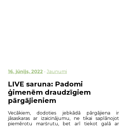
16. jūnijs, 2022
-
Jaunumi
LIVE saruna: Padomi
ģimenēm draudzīgiem
pārgājieniem
Vecākiem, dodoties jebkādā pārgājiena ir
jāsaskaras ar izaicinājumu, ne tikai saplānojot
piemērotu maršrutu, bet arī tiekot galā ar