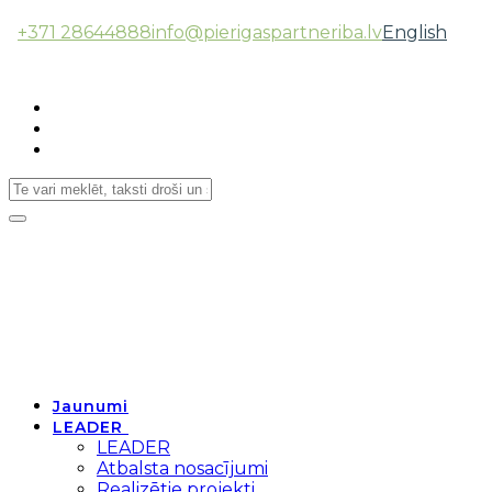
+371 28644888
info@pierigaspartneriba.lv
English
Follow Us:
Toggle
navigation
Jaunumi
LEADER
LEADER
Atbalsta nosacījumi
Realizētie projekti