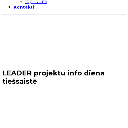
Iepirkumi
Kontakti
LEADER projektu info diena
tiešsaistē
Sākums
→
Jaunumi
→
LEADER projektu info diena
tiešsaistē