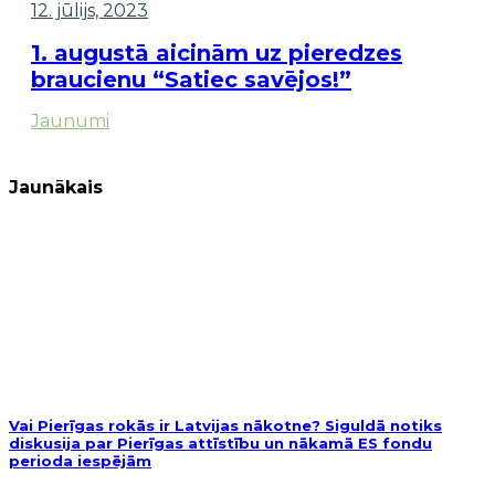
12. jūlijs, 2023
1. augustā aicinām uz pieredzes
braucienu “Satiec savējos!”
Jaunumi
Jaunākais
Vai Pierīgas rokās ir Latvijas nākotne? Siguldā notiks
diskusija par Pierīgas attīstību un nākamā ES fondu
perioda iespējām