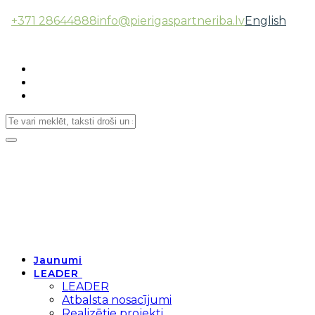
+371 28644888
info@pierigaspartneriba.lv
English
Follow Us:
Toggle
navigation
Jaunumi
LEADER
LEADER
Atbalsta nosacījumi
Realizētie projekti