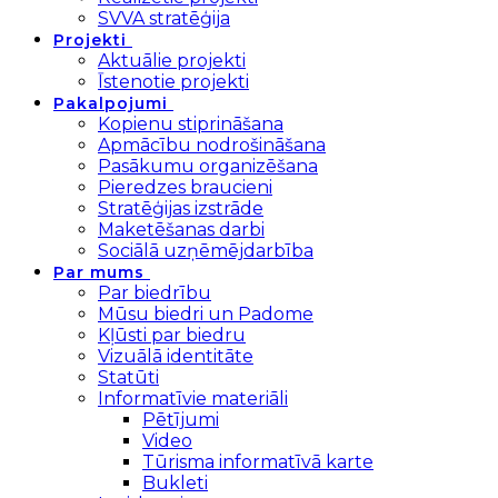
SVVA stratēģija
Projekti
Aktuālie projekti
Īstenotie projekti
Pakalpojumi
Kopienu stiprināšana
Apmācību nodrošināšana
Pasākumu organizēšana
Pieredzes braucieni
Stratēģijas izstrāde
Maketēšanas darbi
Sociālā uzņēmējdarbība
Par mums
Par biedrību
Mūsu biedri un Padome
Kļūsti par biedru
Vizuālā identitāte
Statūti
Informatīvie materiāli
Pētījumi
Video
Tūrisma informatīvā karte
Bukleti