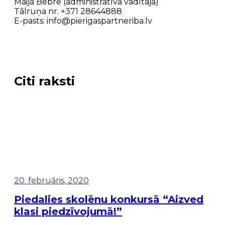
Maija Bebre (administratīvā vadītāja)
Tālruņa nr. +371 28644888
E-pasts: info@pierigaspartneriba.lv
Citi raksti
20. februāris, 2020
Piedalies skolēnu konkursā “Aizved
klasi piedzīvojumā!”