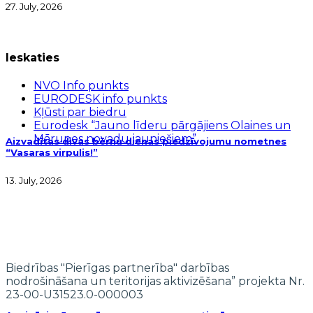
27. July, 2026
Ieskaties
NVO Info punkts
EURODESK info punkts
Kļūsti par biedru
Eurodesk “Jauno līderu pārgājiens Olaines un
Mārupes novadu jauniešiem”
Aizvadītas divas bērnu dienas piedzīvojumu nometnes
“Vasaras virpulis!”
13. July, 2026
Biedrības "Pierīgas partnerība" darbības
nodrošināšana un teritorijas aktivizēšana” projekta Nr.
23-00-U31523.0-000003