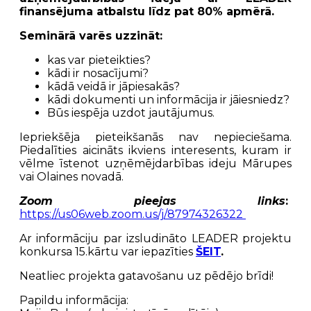
finansējuma atbalstu līdz pat 80% apmērā.
Seminārā varēs uzzināt:
kas var pieteikties?
kādi ir nosacījumi?
kādā veidā ir jāpiesakās?
kādi dokumenti un informācija ir jāiesniedz?
Būs iespēja uzdot jautājumus.
Iepriekšēja pieteikšanās nav nepieciešama.
Piedalīties aicināts ikviens interesents, kuram ir
vēlme īstenot uzņēmējdarbības ideju Mārupes
vai Olaines novadā.
Zoom pieejas links
:
https://us06web.zoom.us/j/87974326322
Ar informāciju par izsludināto LEADER projektu
konkursa 15.kārtu var iepazīties
ŠEIT
.
Neatliec projekta gatavošanu uz pēdējo brīdi!
Papildu informācija: