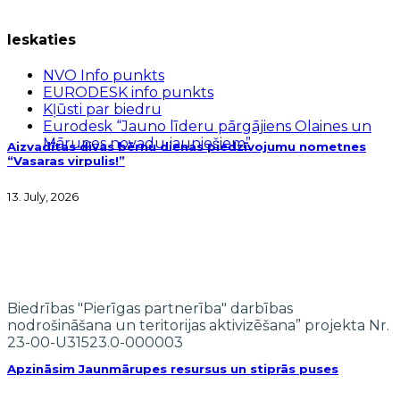
Ieskaties
NVO Info punkts
EURODESK info punkts
Kļūsti par biedru
Eurodesk “Jauno līderu pārgājiens Olaines un
Mārupes novadu jauniešiem”
Aizvadītas divas bērnu dienas piedzīvojumu nometnes
“Vasaras virpulis!”
13. July, 2026
Biedrības "Pierīgas partnerība" darbības
nodrošināšana un teritorijas aktivizēšana” projekta Nr.
23-00-U31523.0-000003
Apzināsim Jaunmārupes resursus un stiprās puses