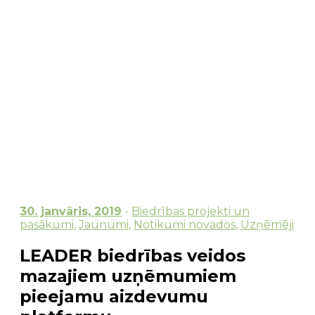
30. janvāris, 2019
-
Biedrības projekti un
pasākumi
,
Jaunumi
,
Notikumi novados
,
Uzņēmēji
LEADER biedrības veidos
mazajiem uzņēmumiem
pieejamu aizdevumu