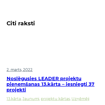
Citi raksti
2. marts, 2022
Noslēgusies LEADER projektu
pieņemšanas 13.kārta – iesniegti 37
projekti
13.kārta
,
Jaunumi
,
projektu kārtas
,
Uzņēmēji