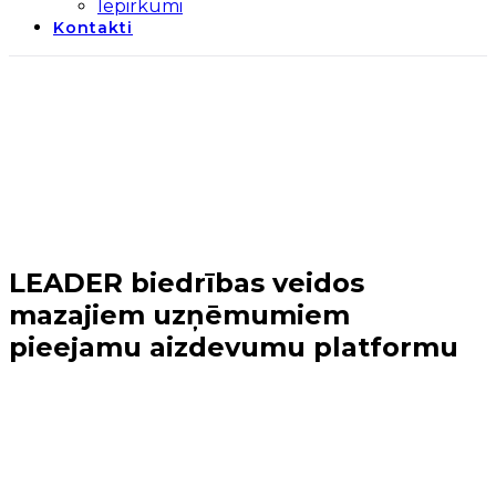
Iepirkumi
Kontakti
LEADER biedrības veidos
mazajiem uzņēmumiem
pieejamu aizdevumu platformu
Sākums
→
Biedrības projekti un pasākumi
→
LEADER
biedrības veidos mazajiem uzņēmumiem pieejamu
aizdevumu platformu