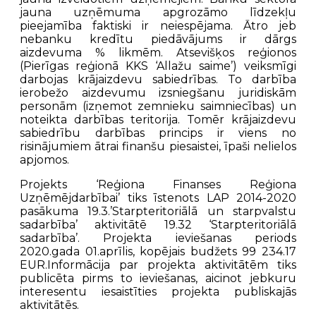
jauna uzņēmuma apgrozāmo līdzekļu
pieejamība faktiski ir neiespējama. Ātro jeb
nebanku kredītu piedāvājums ir dārgs
aizdevuma % likmēm. Atsevišķos reģionos
(Pierīgas reģionā KKS ‘Allažu saime’) veiksmīgi
darbojas krājaizdevu sabiedrības. To darbība
ierobežo aizdevumu izsniegšanu juridiskām
personām (izņemot zemnieku saimniecības) un
noteikta darbības teritorija. Tomēr krājaizdevu
sabiedrību darbības princips ir viens no
risinājumiem ātrai finanšu piesaistei, īpaši nelielos
apjomos.
Projekts ‘Reģiona Finanses Reģiona
Uzņēmējdarbībai’ tiks īstenots LAP 2014-2020
pasākuma 19.3.’Starpteritoriālā un starpvalstu
sadarbība’ aktivitātē 19.32 ‘Starpteritoriālā
sadarbība’. Projekta ieviešanas periods
2020.gada 01.aprīlis, kopējais budžets 99 234.17
EUR.Informācija par projekta aktivitātēm tiks
publicēta pirms to ieviešanas, aicinot jebkuru
interesentu iesaistīties projekta publiskajās
aktivitātēs.