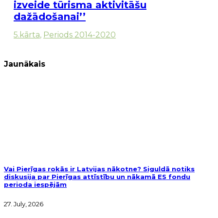
izveide tūrisma aktivitāšu
dažādošanai’’
5.kārta
,
Periods 2014-2020
Jaunākais
Vai Pierīgas rokās ir Latvijas nākotne? Siguldā notiks
diskusija par Pierīgas attīstību un nākamā ES fondu
perioda iespējām
27. July, 2026