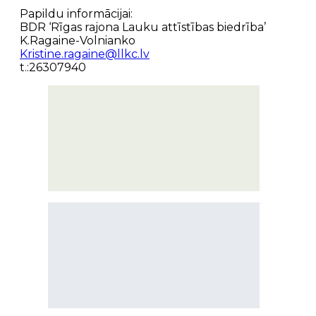
Papildu informācijai:
BDR ‘Rīgas rajona Lauku attīstības biedrība’
K.Ragaine-Volnianko
Kristine.ragaine@llkc.lv
t.:26307940