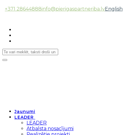
+371 28644888
info@pierigaspartneriba.lv
English
Follow Us:
Toggle
navigation
Jaunumi
LEADER
LEADER
Atbalsta nosacījumi
Realizētie projekti