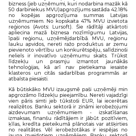
bizness (jeb uzņēmumi, kuri nodarbina mazāk kā
50 darbiniekus MVU)apgrozījums sastāda 42.18%
no kopējas apgrozījuma summas Latvijas
uzņēmumiem. No kopskaita 47% MVU izvietota
reģionos (Avots: Lursoft). Šie rādītāji atkārtoti
apliecina mazā biznesa nozīmīgumu Latvijas,
īpaši reģionu, uzņēmējdarbībā. MVU, reģionu
lauku apvidos, nereti ražo produktus ar zemu
pievienoto vērtību un konkurētspēju, salīdzinoši
neliels ir inovatīvo uzņēmumu skaits. Trūkst
līdzekļu un prasmju izmantot jaunākās
tehnoloģijas, kā arī nav pietiekama iesaiste
klasteros un citās sadarbības programmās ar
atbalsta piesaisti.
Kā būtiskāko MVU izaugsmē paši uzņēmēji min
apgrozāmo līdzekļu pieejamību. Nereti vajadzīgi
vien pāris simti jeb tūkstoši EUR, lai iecerētais
realizētos. Banku sektorā ir zināmi ierobežojumi
aizdevumam uzņēmumiem - izskatīšanas
izmaksas, finanšu rādītājiem ir jābūt pozitīviem,
ķīlas, kredīta pieteikumā plānotais var atšķirties
no realitātes. Vēl ierobežotākas ir iespējas no
jauna izveidotiem uzņēmējiem. Banku sektorā