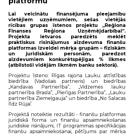
platformu
Lai veicinātu finansējuma pieejamību
vietējiem uzņēmumiem, sešas vietējās
rīcības grupas īstenos projektu „Reģiona
Finanses Reģiona Uzņēmējdarbībai”.
Projekta ietvaros paredzēts meklēt
praktiskus risinājumus aizdevuma finanšu
platformas izveidei mērķa grupām – fiziskām
un juridiskām personām, paredzot
aizdevumiem konkurētspējīgas % likmes
(atbilstoši vidējām likmēm banku sektorā).
Projektu īsteno: Rīgas rajona Lauku attīstības
biedrība (Vadošais partneris) un biedrības
„Kandavas Partnerība”, „Vidzemes lauku
partnerība Brasla”, „Pierīgas Partnerība”, „Lauku
partnerība Ziemeļgauja” un biedrība „No Salacas
līdz Rūjai’.
Projektā noteiktie rezultāti - finanšu platformas
juridiskā forma un finanšu apsaimniekošanas
juridiskie risinājumi, IT programmas specifikācijas
finanšu apsaimniekošanai, pētījums par mērķa