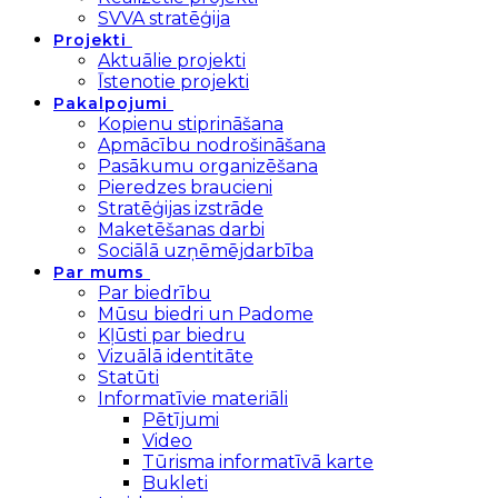
SVVA stratēģija
Projekti
Aktuālie projekti
Īstenotie projekti
Pakalpojumi
Kopienu stiprināšana
Apmācību nodrošināšana
Pasākumu organizēšana
Pieredzes braucieni
Stratēģijas izstrāde
Maketēšanas darbi
Sociālā uzņēmējdarbība
Par mums
Par biedrību
Mūsu biedri un Padome
Kļūsti par biedru
Vizuālā identitāte
Statūti
Informatīvie materiāli
Pētījumi
Video
Tūrisma informatīvā karte
Bukleti