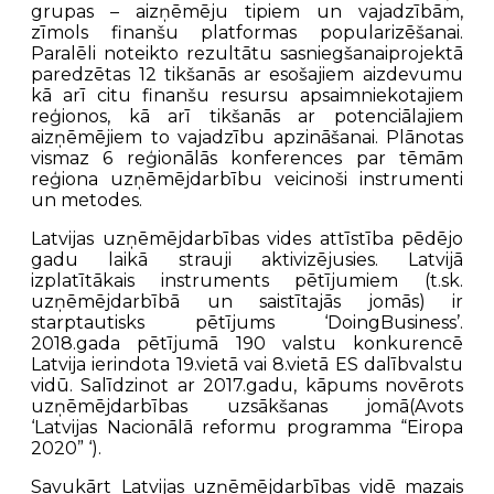
grupas – aizņēmēju tipiem un vajadzībām,
zīmols finanšu platformas popularizēšanai.
Paralēli noteikto rezultātu sasniegšanaiprojektā
paredzētas 12 tikšanās ar esošajiem aizdevumu
kā arī citu finanšu resursu apsaimniekotajiem
reģionos, kā arī tikšanās ar potenciālajiem
aizņēmējiem to vajadzību apzināšanai. Plānotas
vismaz 6 reģionālās konferences par tēmām
reģiona uzņēmējdarbību veicinoši instrumenti
un metodes.
Latvijas uzņēmējdarbības vides attīstība pēdējo
gadu laikā strauji aktivizējusies. Latvijā
izplatītākais instruments pētījumiem (t.sk.
uzņēmējdarbībā un saistītajās jomās) ir
starptautisks pētījums ‘DoingBusiness’.
2018.gada pētījumā 190 valstu konkurencē
Latvija ierindota 19.vietā vai 8.vietā ES dalībvalstu
vidū. Salīdzinot ar 2017.gadu, kāpums novērots
uzņēmējdarbības uzsākšanas jomā(Avots
‘Latvijas Nacionālā reformu programma “Eiropa
2020” ‘).
Savukārt Latvijas uzņēmējdarbības vidē mazais