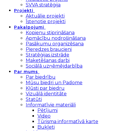
SVVA stratēģija
Projekti
Aktuālie projekti
Īstenotie projekti
Pakalpojumi
Kopienu stiprināšana
Apmācību nodrošināšana
Pasākumu organizēšana
Pieredzes braucieni
Stratēģijas izstrāde
Maketēšanas darbi
Sociālā uzņēmējdarbība
Par mums
Par biedrību
Mūsu biedri un Padome
Kļūsti par biedru
Vizuālā identitāte
Statūti
Informatīvie materiāli
Pētījumi
Video
Tūrisma informatīvā karte
Bukleti