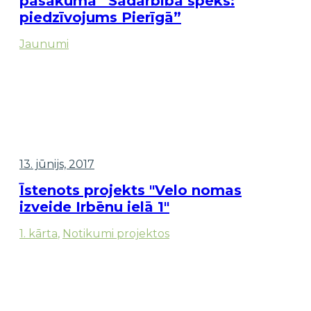
pasākumā “Sadarbībā spēks:
piedzīvojums Pierīgā”
Jaunumi
13. jūnijs, 2017
Īstenots projekts "Velo nomas
izveide Irbēnu ielā 1"
1. kārta
,
Notikumi projektos