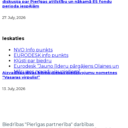
diskusija par Pierīgas attīstību un nākamā ES fondu
perioda iespējām
27. July, 2026
Ieskaties
NVO Info punkts
EURODESK info punkts
Kļūsti par biedru
Eurodesk “Jauno līderu pārgājiens Olaines un
Mārupes novadu jauniešiem”
Aizvadītas divas bērnu dienas piedzīvojumu nometnes
“Vasaras virpulis!”
13. July, 2026
Biedrības "Pierīgas partnerība" darbības