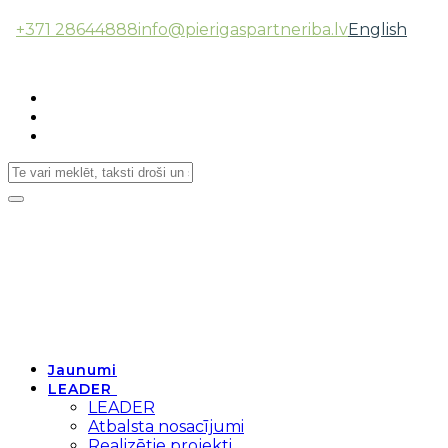
+371 28644888
info@pierigaspartneriba.lv
English
Follow Us:
Toggle
navigation
Jaunumi
LEADER
LEADER
Atbalsta nosacījumi
Realizētie projekti