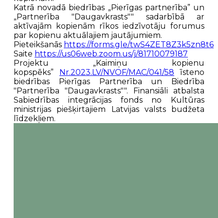
Katrā novadā biedrības „Pierīgas partnerība” un
„Partnerība "Daugavkrasts"" sadarbībā ar
aktīvajām kopienām rīkos iedzīvotāju forumus
par kopienu aktuālajiem jautājumiem.
Pieteikšanās
https://forms.gle/twS4ZET8Z3k5zn8t6
Saite
https://us06web.zoom.us/j/81710079187
Projektu „Kaimiņu kopienu
kopspēks”
Nr.2023.LV/NVOF/MAC/041/58
īsteno
biedrības Pierīgas Partnerība un Biedrība
"Partnerība "Daugavkrasts"". Finansiāli atbalsta
Sabiedrības integrācijas fonds no Kultūras
ministrijas piešķirtajiem Latvijas valsts budžeta
līdzekļiem.