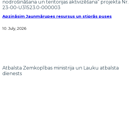
nodrošināšana un teritorijas aktivizēšana” projekta Nr.
23-00-U31523.0-000003
Apzināsim Jaunmārupes resursus un stiprās puses
10. July, 2026
Atbalsta Zemkopības ministrija un Lauku atbalsta
dienests
© 2022 biedrība "Pierīgas partnerība"
Mājaslapas izstrādi finansē Islande, Lihtenšteina un Norvēģija EEZ un
Norvēģijas grantu programmas “Aktīvo iedzīvotāju fonds” ietvaros.