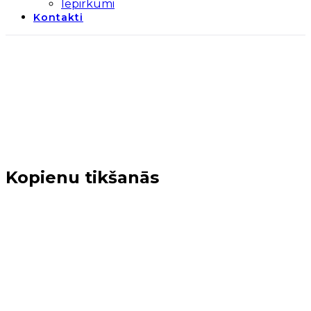
Iepirkumi
Kontakti
Kopienu tikšanās
Sākums
→
Jaunumi
→
Kopienu tikšanās